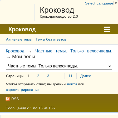
Select Language
▼
Кроковод
Крокодиловодство 2.0
Кроковод
Форум
Активные темы
Темы без ответов
Архив
Кроковод
→
Частные темы. Только велосипеды.
→
Мои велы
ГАЛЕРЕЯ
Правила
Страницы
1
2
3
…
11
Далее
Поиск
Чтобы отправить ответ, вы должны
войти
или
Регистрация
зарегистрироваться
Вход
RSS
Сообщений с 1 по 15 из 156