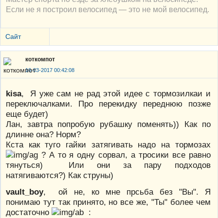
Если не я построил велосипед — это не мой велосипед.
Сайт
коткомпот
16-03-2017 00:42:08
kisa
, Я уже сам не рад этой идее с тормозилкаи и
переключалками. Про перекидку переднюю позже
еще будет)
Лан, завтра попробую рубашку поменять)) Как по
длинне она? Норм?
Кста как туго гайки затягивать надо на тормозах
? А то я одну сорвал, а тросики все равно
тянуться) Или они за пару подходов
натягиваются?) Как струны)
vault_boy
, ой не, ко мне прсьба без "Вы". Я
понимаю тут так принято, но все же, "Ты" более чем
достаточно
: