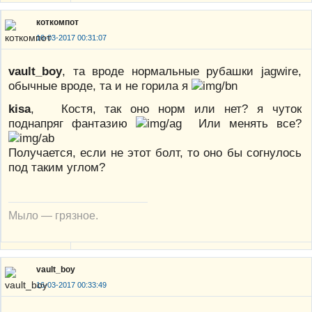
коткомпот
16-03-2017 00:31:07
vault_boy
, та вроде нормальные рубашки jagwire,
обычные вроде, та и не горила я
kisa
, Костя, так оно норм или нет? я чуток
поднапряг фантазию
Или менять все?
Получается, если не этот болт, то оно бы согнулось
под таким углом?
Мыло — грязное.
vault_boy
16-03-2017 00:33:49