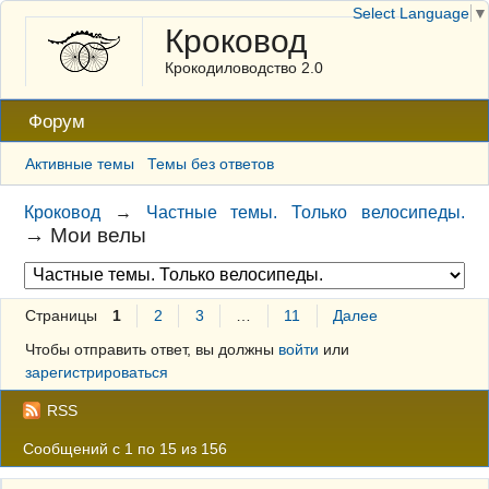
Select Language
▼
Кроковод
Крокодиловодство 2.0
Форум
Активные темы
Темы без ответов
Кроковод
→
Частные темы. Только велосипеды.
→
Мои велы
Страницы
1
2
3
…
11
Далее
Чтобы отправить ответ, вы должны
войти
или
зарегистрироваться
RSS
Сообщений с 1 по 15 из 156