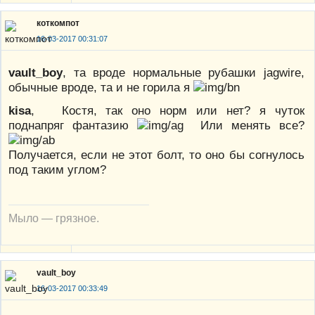
коткомпот
16-03-2017 00:31:07
vault_boy
, та вроде нормальные рубашки jagwire,
обычные вроде, та и не горила я
kisa
, Костя, так оно норм или нет? я чуток
поднапряг фантазию
Или менять все?
Получается, если не этот болт, то оно бы согнулось
под таким углом?
Мыло — грязное.
vault_boy
16-03-2017 00:33:49