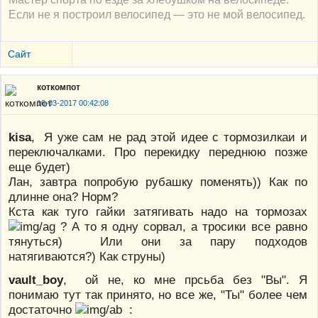
Если не я построил велосипед — это не мой велосипед.
Сайт
коткомпот
16-03-2017 00:42:08
kisa
, Я уже сам не рад этой идее с тормозилкаи и
переключалками. Про перекидку переднюю позже
еще будет)
Лан, завтра попробую рубашку поменять)) Как по
длинне она? Норм?
Кста как туго гайки затягивать надо на тормозах
? А то я одну сорвал, а тросики все равно
тянуться) Или они за пару подходов
натягиваются?) Как струны)
vault_boy
, ой не, ко мне прсьба без "Вы". Я
понимаю тут так принято, но все же, "Ты" более чем
достаточно
: