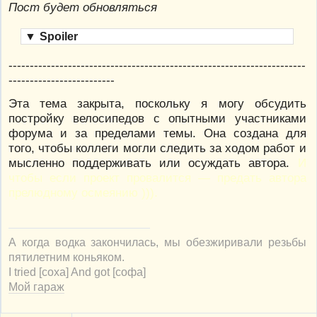
Пост будет обновляться
▼
Spoiler
----------------------------------------------------------------------
-------------------------
Эта тема закрыта, поскольку я могу обсудить
постройку велосипедов с опытными участниками
форума и за пределами темы. Она создана для
того, чтобы коллеги могли следить за ходом работ и
мысленно поддерживать или осуждать автора.
И
чтобы если проект провалится — предать автора
прелюдному осмеянию ))).
А когда водка закончилась, мы обезжиривали резьбы
пятилетним коньяком.
I tried [соха] And got [софа]
Мой гараж