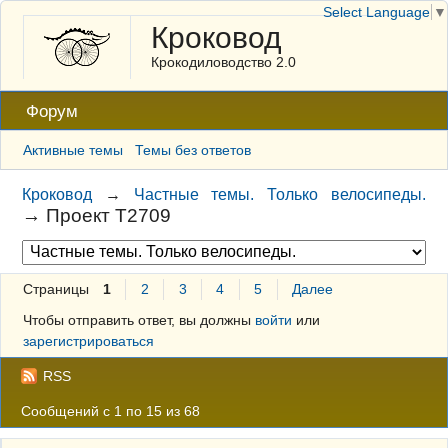
Select Language
▼
Кроковод
Крокодиловодство 2.0
Форум
Активные темы
Темы без ответов
Кроковод
→
Частные темы. Только велосипеды.
→
Проект Т2709
Страницы
1
2
3
4
5
Далее
Чтобы отправить ответ, вы должны
войти
или
зарегистрироваться
RSS
Сообщений с 1 по 15 из 68