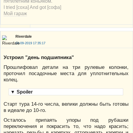
пятилетним коньяком.
I tried [соха] And got [софа]
Мой гараж
Riverdale
04-09-2019 17:35:17
Устроил "день подшипника"
Прошлифовал детали на три рулевые колонки,
проточил посадочные места для уплотнительных
колец.
▼
Spoiler
Старт тура 14-го числа, велики должны быть готовы
в идеале до 10-го.
Осталось припаять упоры под рубашки
переключения и покрасить то, что надо красить;
нарезать резьбы в каретках, отторцевать каретки и