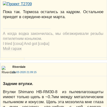
Пока так. Тормоза остались за кадром. Остальное
приедет в середине-конце марта.
А когда водка закончилась, мы обезжиривали резьбы
пятилетним коньяком.
I tried [соха] And got [софа]
Мой гараж
Riverdale
01-03-2020 21:09:15
Задние втулки.
Втулки Shimano HB-RM30-8 из пылевлагозащиты
имеют только щель в ~0.7мм между металлическим
пыльником и конусом. Щель эта мозолила мне глаза
и руки чесались что-нибудь с ней сделать.