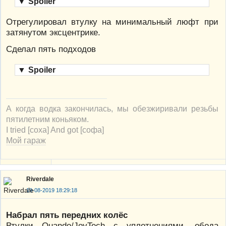
▼
Spoiler
Отрегулировал втулку на минимальный люфт при
затянутом эксцентрике.
Сделал пять подходов
▼
Spoiler
А когда водка закончилась, мы обезжиривали резьбы
пятилетним коньяком.
I tried [соха] And got [софа]
Мой гараж
Riverdale
19-08-2019 18:29:18
Набрал пять передних колёс
Втулки Quando/JoyTech с уплотнениями, обода