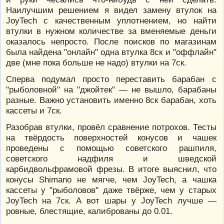
Наилучшим решением я видел замену втулок на
JoyTech с качественным уплотнением, но найти
втулки в нужном количестве за вменяемые деньги
оказалось непросто. После поисков по магазинам
была найдена "онлайн" одна втулка 8ск и "оффлайн"
две (мне пока больше не надо) втулки на 7ск.
Сперва подумал просто переставить барабан с
"рыболовной" на "джойтек" — не вышло, барабаны
разные. Важно установить именно 8ск барабан, хоть
кассеты и 7ск.
Разобрав втулки, провёл сравнение потрохов. Тесты
на твёрдость поверхностей конусов и чашек
проведены с помощью советского рашпиля,
советского надфиля и шведской
карбидвольфрамовой фрезы. В итоге выяснил, что
конусы Shimano не мягче, чем JoyTech, а чашка
кассеты у "рыболовов" даже твёрже, чем у старых
JoyTech на 7ск. А вот шары у JoyTech лучше —
ровные, блестящие, калиброваны до 0.01.