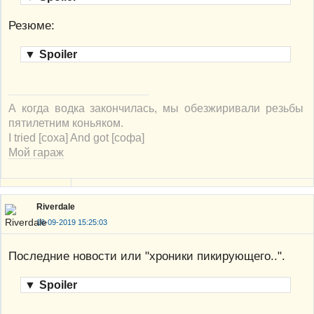
Резюме:
▼
Spoiler
А когда водка закончилась, мы обезжиривали резьбы
пятилетним коньяком.
I tried [соха] And got [софа]
Мой гараж
Riverdale
16-09-2019 15:25:03
Последние новости или "хроники пикирующего..".
▼
Spoiler