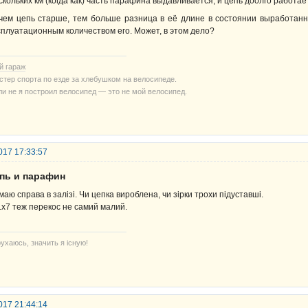
скольких км (когда как) часть парафина выдавливается, и цепь доолго работает
чем цепь старше, тем больше разница в её длине в состоянии выработанно
сплуатационным количеством его. Может, в этом дело?
й гараж
стер спорта по езде за хлебушком на велосипеде.
ли не я построил велосипед — это не мой велосипед.
017 17:33:57
епь и парафин
маю справа в залізі. Чи цепка вироблена, чи зірки трохи підуставші.
1х7 теж перекос не самий малий.
ухаюсь, значить я існую!
017 21:44:14