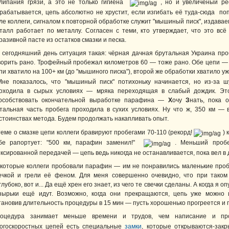
липания грязи, а это не только гигиена
, но и увеличеный ре
рабатывается, цепь абсолютно не хрустит, если изгибать её туда-сюда по
ле коллеги, сигналом к повторной обработке служит "мышиный писк", издавае
талл работает по металлу. Согласен с теми, кто утверждает, что это вс
разивной пасте из остатков смазки и песка.
 сегодняшний день ситуация такая: чёрная дачная брутальная Украина пр
ворить рано. Трофейный пробежал километров 60 — тоже рано. Обе цепи — 
пи хватило на 100+ км (до "мышиного писка"), второй же обработки хватило у
Мне показалось, что "мышиный писк" потихоньку начинается, но из-за 
оходила в сырых условиях — мряка переходящая в слабый дождик. Это 
особствовать окончательной выработке парафина —
Х
очу
З
нать, пока 
тальная часть пробега проходила в сухих условиях. Ну что ж, 350 км —
стоинствах метода. Будем продолжать накапливать опыт.
теме о смазке цепи коллеги бравируют пробегами 70-110 (рекорд!
) 
бе рапортует: "500 км, парафин заменил!"
. Меньший пробег
ксированной передачей — цепь ведь никогда не останавливается, пока вел в
которые коллеги пробовали парафин — им не понравились маленькие пробе
ечкой и грели её феном. Для меня совершенно очевидно, что при таком
глубоко, вот и... Да ещё хрен его знает, из чего те свечки сделаны. А когда я 
зырьки ещё идут. Возможно, когда они прекращаются, цепь уже можно 
тановив длительность процедуры в 15 мин — пусть хорошенько прогреется и 
оцедура занимает меньше времени и трудов, чем написание и пр
огоскоростных цепей есть специальные
замки
, которые открываются-зак