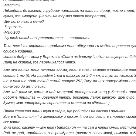
-Мастіть!..
Підходить до касети, трубочку направляє на ланц на зіроці, тисне спрей
вуаля, все змащено! (навіть на тормоз трохи потрапило).
-Дякую, скільки з мене?
-5 гривень.
-Маю 100..
-Ну тоді назад повертатиметесь — заплатите..
Така легкість вирішення проблеми мене підкупила і я майже перестав сум
собою у кишеню..
Іхалося добре, якраз у Ворохті я з'їхав з асфальту і поїхав по шутрованій 
Ланц не скрипів, все перемикалося чітко.
Але яка паніка мене охопила вдома, коли я зняв і заміряв видовження ла
склало 1 мм (!). На парафіні 1 мм я наїзжую за 5-6т км, а тут за якихось
що я маю ще один такий самий ланцюг Z92, їзжу на них поперемінно і па
однаково до цієї поїздки.
Але хай там як, вимив я цей мащений моторексом ланц у бензині і проп
добряче прилипає — довелося терти боковини ланок щіткою, щоб було до
думаю, моя парафінерка справилась з миттям на відмінно..)
Пішов ставити ланц і тут я вздрів, що робиться на касеті і роликах..
Все в в "пластиліні" з моторексу з піском !.. очі поповзли в сторону с
все чорне!...
Зняв коло, касету — між нею і барабаном — та сам а чорна суміш мастила і п
Рад не рад, прийшлося все розібрати (разом з системою), вимити в б