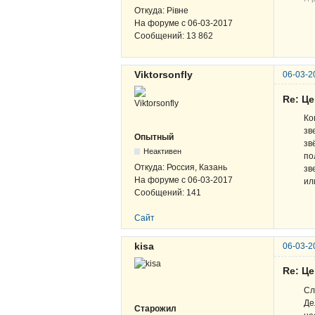
Откуда:
Рівне
На форуме с
06-03-2017
Сообщений:
13 862
Viktorsonfly
06-03-2
Re: Ц
Ко
зв
Опытный
зв
Неактивен
по
Откуда:
Россия, Казань
зв
На форуме с
06-03-2017
ил
Сообщений:
141
Сайт
kisa
06-03-2
Re: Ц
Сл
Де
Старожил