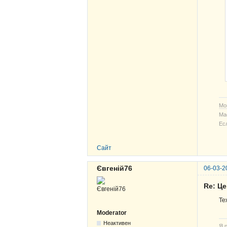
Мо
Ма
Ес
Сайт
Євгеній76
06-03-2
Re: Ц
Те
Moderator
Неактивен
Я р