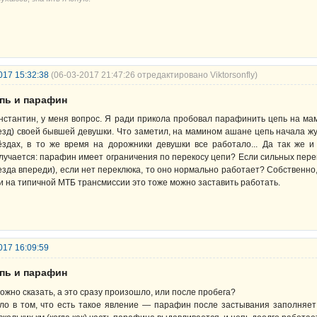
017 15:32:38
(06-03-2017 21:47:26 отредактировано Viktorsonfly)
епь и парафин
нстантин, у меня вопрос. Я ради прикола пробовал парафинить цепь на мам
езд) своей бывшей девушки. Что заметил, на мамином ашане цепь начала жу
ёздах, в то же время на дорожники девушки все работало... Да так же и
лучается: парафин имеет ограничения по перекосу цепи? Если сильных перек
езда впереди), если нет переклюка, то оно нормально работает? Собственно,
и на типичной МТБ трансмиссии это тоже можно заставить работать.
017 16:09:59
епь и парафин
ожно сказать, а это сразу произошло, или после пробега?
ло в том, что есть такое явление — парафин после застывания заполняет 