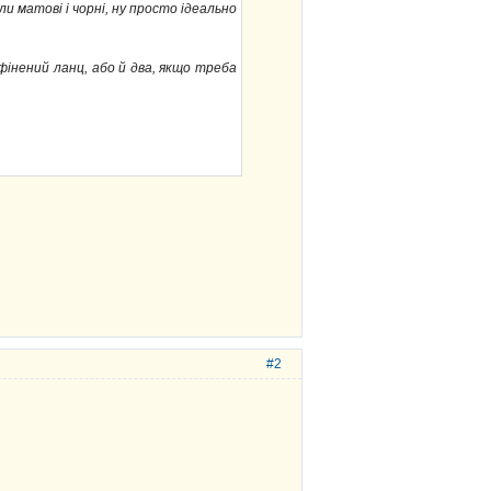
ли матові і чорні, ну просто ідеально
фінений ланц, або й два, якщо треба
#2