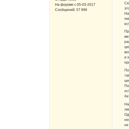
Се
На форуме с
05-03-2017
эт
Сообщений:
57 896
На
пи
ес
Пр
ме
ра
це
во
и 
пр
По
та
це
По
ос
ба
На
ли
Од
не
не