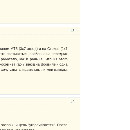
#3
ином МТБ (3х7 звезд) и на Стелсе (1х7
тко спотыкаться, особенно на передних
 работало, как и раньше. Что из этого
осов нет (до 7 звезд на фривиле и одна
 хочу узнать, правильны ли мои выводы,
#4
зазоры, и цепь "укорачивается". После