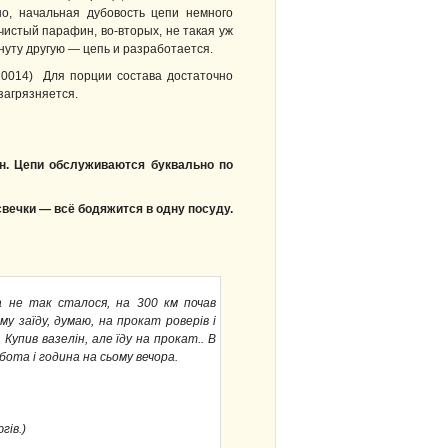
но, начальная дубовость цепи немного
чистый парафин, во-вторых, не такая уж
нуту другую — цепь и разработается.
ь 20014) Для порции состава достаточно
загрязняется.
н. Цепи обслуживаются буквально по
свечки — всё бодяжится в одну посуду.
та не так сталося, на 300 км почав
у заїду, думаю, на прокат роверів і
Купив вазелін, але їду на прокат.. В
бота і година на сьому вечора.
гів.)