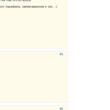
 на том, что осталось.
го парафина, свежесвареном и эээ... с
#5
#6