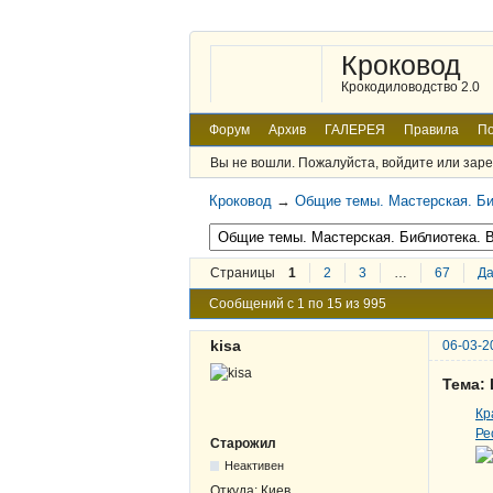
Кроковод
Крокодиловодство 2.0
Форум
Архив
ГАЛЕРЕЯ
Правила
По
Вы не вошли.
Пожалуйста, войдите или заре
Кроковод
→
Общие темы. Мастерская. Би
Страницы
1
2
3
…
67
Д
Сообщений с 1 по 15 из 995
kisa
06-03-2
Тема:
Кр
Ре
Старожил
Неактивен
Откуда:
Киев