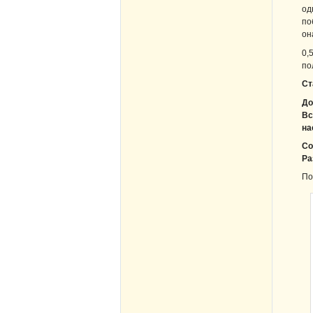
од
по
он
0,
по
Ст
До
Вс
на
Со
Ра
По