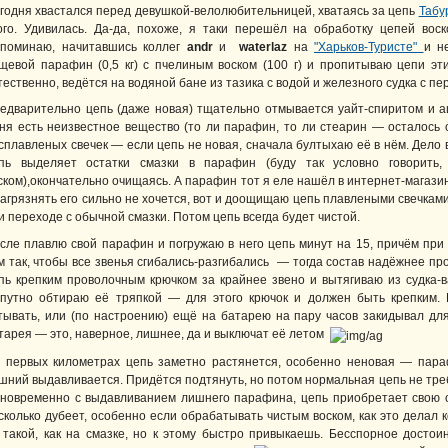
годня хвастался перед девушкой-велолюбительницей, хватаясь за цепь
Табу
ого. Удивилась. Да-да, похоже, я таки перешёл на обработку цепей вос
поминаю, начитавшись коллег
andr
и
waterlaz
на
"Харьков-Туристе"
и н
щевой парафин (0,5 кг) с пчелиным воском (100 г) и пропитываю цепи эт
тественно, ведётся на водяной бане из тазика с водой и железного судка с 
едварительно цепь (даже новая) тщательно отмывается уайт-спиритом и 
ня есть неизвестное вещество (то ли парафин, то ли стеарин — осталось о
сплавленых свечек — если цепь не новая, сначала бултыхаю её в нём. Дело 
пь выделяет остатки смазки в парафин (буду так условно говори
ском),окончательно очищаясь. А парафин тот я еле нашёл в интернет-магази
загрязнять его сильно не хочется, вот и доощищаю цепь плавлеными свечками
и переходе с обычной смазки. Потом цепь всегда будет чистой.
сле плавлю свой парафин и погружаю в него цепь минут на 15, причём при
м так, чтобы все звенья сгибались-разгибались — тогда состав надёжнее про
пь крепким проволочным крючком за крайнее звено и вытягиваю из судка-
путно обтираю её тряпкой — для этого крючок и должен быть крепким. 
тывать, или (по настроению) ещё на батарею на пару часов закидывал дл
тарея — это, наверное, лишнее, да и выключат её летом
 первых километрах цепь заметно растянется, особенно неновая — пара
шний выдавливается. Придётся подтянуть, но потом нормальная цепь не тре
новременно с выдавливанием лишнего парафина, цепь приобретает свою о
сколько дубеет, особенно если обрабатывать чистым воском, как это делал 
 такой, как на смазке, но к этому быстро привыкаешь. Бесспорное достои