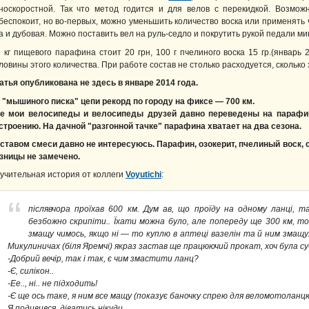
носкоростной. Так что метод годится и для велов с перекидкой. Возмож
беспокоит, но во-первых, можно уменьшить количество воска или применять 
а и дубовая. Можно поставить вел на руль-седло и покрутить рукой педали ми
5 кг пищевого парафина стоит 20 грн, 100 г пчелиного воска 15 гр.(январ
ловины этого количества. При работе состав не столько расходуется, сколько 
атья опубликована не здесь в январе 2014 года.
 "мышиного писка" цепи рекорд по городу на фиксе — 700 км.
е мои велосипеды и велосипеды друзей давно переведены на парафи
строению. На дачной "разгонной тачке" парафина хватает на два сезона.
ставом смеси давно не интересуюсь. Парафин, озокерит, пчелиный воск, 
зницы не замечено.
учительная история от коллеги
Voyutichi
:
післявчора проїхав 600 км. Дум ав, що проїду на одному ланці, 
безбожно скрипіти.. Їхати можна було, але попереду ще 300 км, том
змащу чимось, якщо ні — то куплю в аптеці вазелін та й ним змащу. 
Микулиничах (біля Яремчі) якраз застав ще працюючий прокат, хоч була су
-Добрий вечір, так і так, є чим змастити ланц?
-Є, силікон..
-Ее.., ні.. не підходить!
-Є ще ось таке, я ним все мащу (показує баночку спрею для веломотоланцю
Я подивився, діватись нікуди..