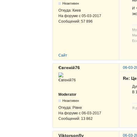
не
Неактивен
И 
Откуда:
Киев
эк
На форуме с
05-03-2017
Сообщений:
57 896
Мо
Ма
Ес
Сайт
Євгеній76
06-03-2
Re: Ц
Ду
В 
Moderator
Неактивен
Откуда:
Рівне
Я р
На форуме с
06-03-2017
Сообщений:
13 862
Viktorsonfly
06-03-2