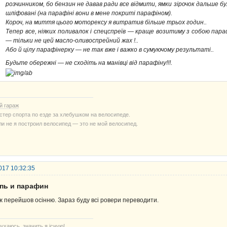
розчинником, бо бензин не давав ради все відмити, ямки зірочок дальше бу
шліфовані (на парафіні вони в мене покриті парафіном).
Короч, на миття цього моторексу я витратив більше трьох годин..
Тепер все, ніяких поливалок і спецспреїв — краще возитиму з собою пара
— тільки не цей масло-оливоспрейний жах !..
Або й цілу парафінерку — не так вже і важко в сумуючому результаті..
Будьте обережні — не сходіть на манівці від парафіну!!!.
й гараж
стер спорта по езде за хлебушком на велосипеде.
ли не я построил велосипед — это не мой велосипед.
017 10:32:35
епь и парафин
ж перейшов осінню. Зараз буду всі ровери переводити.
ухаюсь, значить я існую!