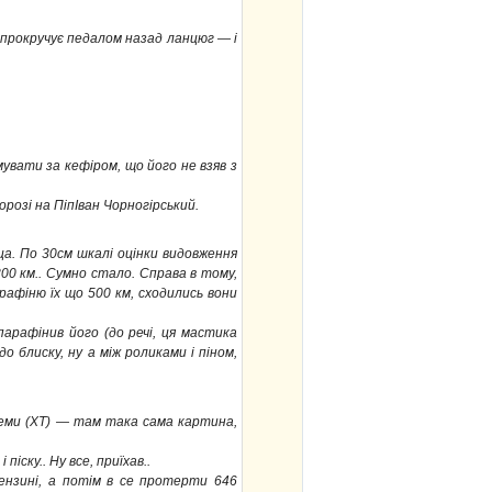
, прокручує педалом назад ланцюг — і
увати за кефіром, що його не взяв з
дорозі на ПіпІван Чорногірський.
нца. По 30см шкалі оцінки видовження
 300 км.. Сумно стало. Справа в тому,
рафіню їх що 500 км, сходились вони
арафінив його (до речі, ця мастика
 блиску, ну а між роликами і піном,
истеми (ХТ) — там така сама картина,
іску.. Ну все, приїхав..
ензині, а потім в се протерти 646