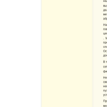
на
вы
де
ме
аб
На
го
це
. 
пр
сп
Ос
до
В 
се
фи
Не
св
не
пу
ус
Пр
мн