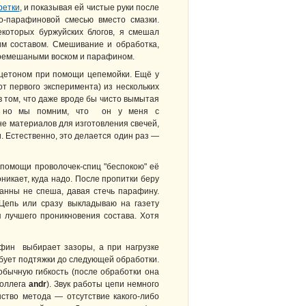
ретки
, и показывая ей чистые руки после
ко-парафиновой смесью вместо смазки.
екоторых буржуйских блогов, я смешал
им составом. Смешивание и обработка,
перемешаными воском и парафином.
ацетоном при помощи цепемойки. Ещё у
т первого эксперимента) из нескольких
в том, что даже вроде бы чисто вымытая
ть, но мы помним, что он у меня с
не материалов для изготовления свечей,
. Естественно, это делается один раз —
 помощи проволочек-спиц "беспокою" её
никает, куда надо. После пропитки беру
ванны не спеша, давая стечь парафину.
Цепь или сразу выкладываю на газету
я лучшего проникновения состава. Хотя
фин выбирает зазоры, а при нагрузке
бует подтяжки до следующей обработки.
бычную гибкость (после обработки она
коллега
andr
). Звук работы цепи немного
нство метода — отсутствие какого-либо