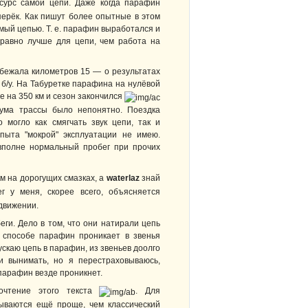
сурс самой цепи. Даже когда парафин
перёк. Как пишут более опытные в этом
мый цепью. Т. е. парафин выработался и
ё равно лучше для цепи, чем работа на
обежала километров 15 — о результатах
б/у. На Табуретке парафина на нулёвой
же на 350 км и сезон закончился
шума трассы было непонятно. Поездка
могло как смягчать звук цепи, так и
опыта "мокрой" эксплуатации не имею.
 вполне нормальный пробег при прочих
км на дорогущих смазках, а
waterlaz
знай
 у меня, скорее всего, объясняется
 движении.
ги. Дело в том, что они натирали цепь
 способе парафин проникает в звенья
опускаю цепь в парафин, из звеньев доолго
и вынимать, но я перестраховываюсь,
парафин везде проникнет.
очтение этого текста
. Для
рываются ещё проще, чем классический