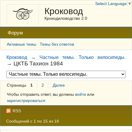
Select Language
▼
Кроковод
Крокодиловодство 2.0
Форум
Активные темы
Темы без ответов
Кроковод
→
Частные темы. Только велосипеды.
→
ЦКТБ Тахион 1984
Страницы
1
2
Далее
Чтобы отправить ответ, вы должны
войти
или
зарегистрироваться
RSS
Сообщений с 1 по 15 из 18