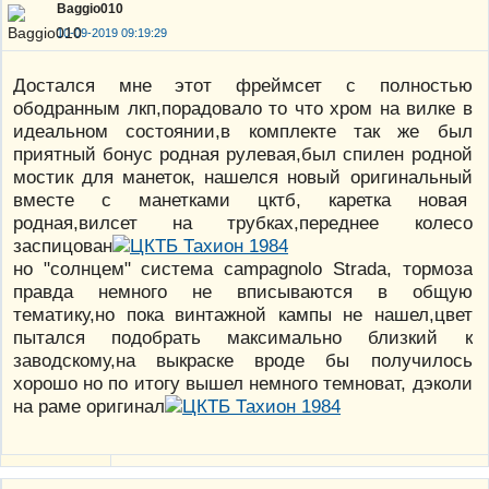
Baggio010
10-09-2019 09:19:29
Достался мне этот фреймсет с полностью
ободранным лкп,порадовало то что хром на вилке в
идеальном состоянии,в комплекте так же был
приятный бонус родная рулевая,был спилен родной
мостик для манеток, нашелся новый оригинальный
вместе с манетками цктб, каретка новая
родная,вилсет на трубках,переднее колесо
заспицован
но "солнцем" система campagnolo Strada, тормоза
правда немного не вписываются в общую
тематику,но пока винтажной кампы не нашел,цвет
пытался подобрать максимально близкий к
заводскому,на выкраске вроде бы получилось
хорошо но по итогу вышел немного темноват, дэколи
на раме оригинал