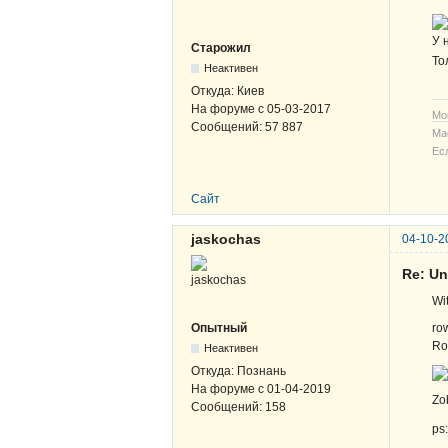
У 
Старожил
То
Неактивен
Откуда:
Киев
На форуме с
05-03-2017
Мо
Сообщений:
57 887
Ма
Ес
Сайт
jaskochas
04-10-2
Re: Un
Wi
ro
Опытный
Ro
Неактивен
Откуда:
Познань
На форуме с
01-04-2019
Zo
Сообщений:
158
ps