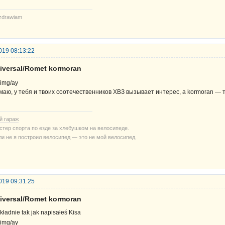
zdrawiam
019 08:13:22
iversal/Romet kormoran
маю, у тебя и твоих соотечественников ХВЗ вызывает интерес, а kormoran —
й гараж
стер спорта по езде за хлебушком на велосипеде.
ли не я построил велосипед — это не мой велосипед.
019 09:31:25
iversal/Romet kormoran
kładnie tak jak napisałeś Kisa