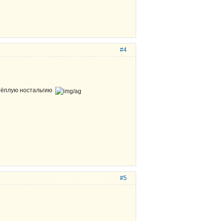
#4
 тёплую ностальгию
#5