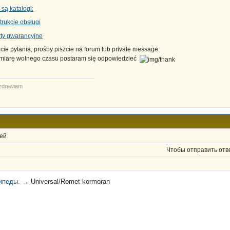
u są katalogi:
trukcje obsługi
rty gwarancyjne
cie pytania, prośby piszcie na forum lub private message.
miarę wolnego czasu postaram się odpowiedzieć
zdrawiam
ей
Чтобы отправить отв
ипеды.
→
Universal/Romet kormoran