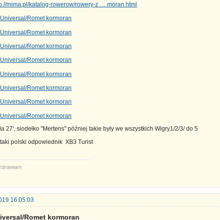
tp://mima.pl/katalog-rowerow/rowery-z … moran.html
ła 27', siodełko "Mertens" później takie były we wszystkich Wigry1/2/3/ do 5
 taki polski odpowiednik XB3 Turist
zdrawiam
019 16:05:03
iversal/Romet kormoran