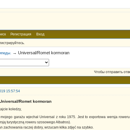
иск
Регистрация
Вход
гистрируйтесь.
→
Universal/Romet kormoran
ипеды.
Чтобы отправить отв
019 15:57:54
Universal/Romet kormoran
ajcie koledzy,
 mojego garażu wjechał Universal z roku 1975. Jest to exportowa wersja rowe
rsją turystyczną roweru szosowego Albatros).
an zachowania raczej dobry, wrzucam kilka zdjęć na szybko.