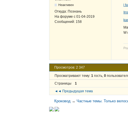
i t
Неактивен
Откуда:
Познань
Ins
На форуме с
01-04-2019
ka
Сообщений:
158
Ma
W 
Po
Просмотров: 2 347
Просматривают тему:
1
гость,
0
пользовател
Страницы
1
◄◄ Предыдущая тема
Кроковод
→
Частные темы. Только велос