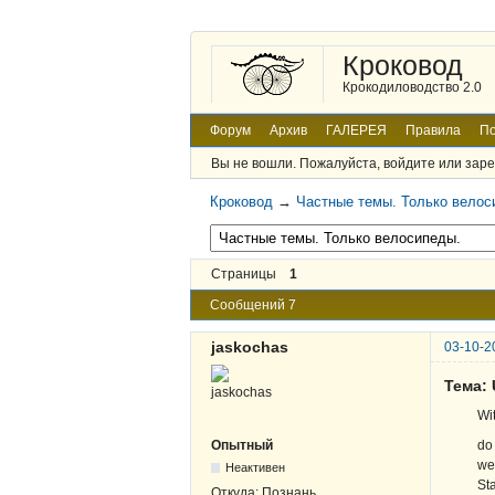
Кроковод
Крокодиловодство 2.0
Форум
Архив
ГАЛЕРЕЯ
Правила
По
Вы не вошли.
Пожалуйста, войдите или заре
Кроковод
→
Частные темы. Только велос
Страницы
1
Сообщений 7
jaskochas
03-10-2
Тема: 
Wit
do
Опытный
we
Неактивен
St
Откуда:
Познань