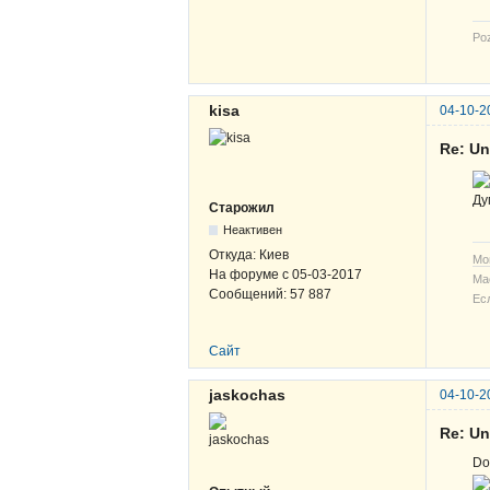
Po
kisa
04-10-2
Re: Un
Ду
Старожил
Неактивен
Откуда:
Киев
Мо
На форуме с
05-03-2017
Ма
Сообщений:
57 887
Ес
Сайт
jaskochas
04-10-2
Re: Un
Do