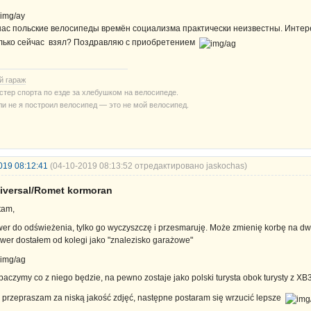
нас польские велосипеды времён социализма практически неизвестны. Инте
лько сейчас взял? Поздравляю с приобретением
й гараж
стер спорта по езде за хлебушком на велосипеде.
ли не я построил велосипед — это не мой велосипед.
019 08:12:41
(04-10-2019 08:13:52 отредактировано jaskochas)
iversal/Romet kormoran
tam,
wer do odświeżenia, tylko go wyczyszczę i przesmaruję. Może zmienię korbę na dwie
wer dostałem od kolegi jako "znalezisko garażowe"
baczymy co z niego będzie, na pewno zostaje jako polski turysta obok turysty z X
: przepraszam za niską jakość zdjęć, następne postaram się wrzucić lepsze