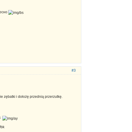
ресно
#3
 zębatki i dołożę przednią przerzutkę.
B3