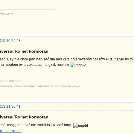
zdrawiam
019 10:29:43
iversal/Romet kormoran
eść! Czy nie chcę pan napisać dla nas katalogu rowerów czasów PRL ? Było by to 
ja mogłem by przekładać na język rosyjski
orare est orare.
велитель печи,бог огня,аннигилятор танталовых мук.
019 11:30:41
iversal/Romet kormoran
eść, mogę napisać ale zrobił to już ktoś inny.
t taka strona: