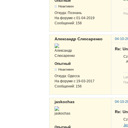
Опытный
Неактивен
Откуда:
Познань
Po
На форуме с
01-04-2019
Сообщений:
158
Александр Слюсаренко
04-10-2
Re: Un
Cz
A 
Опытный
Неактивен
Откуда:
Одесса
Lab
На форуме с
19-03-2017
По
Сообщений:
156
jaskochas
04-10-2
Re: Un
Cz
Jes
Опытный