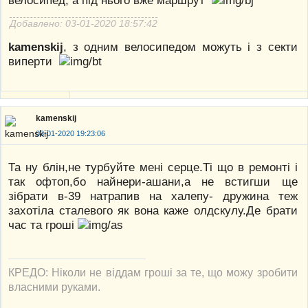
велосипед, а під нього вже маршрут
Добавлено: 03-01-2020 18:57:42
kamenskij
, з одним велосипедом можуть і з секти
виперти
kamenskij
03-01-2020 19:23:06
Та ну блін,не турбуйте мені серце.Ті що в ремонті і
так офтоп,бо найнери-ашани,а не встигши ще
зібрати в-39 натрапив на халепу- дружина теж
захотіла сталевого як вона каже олдскулу.Де брати
час та гроші
КРЕДО: Ніколи не віддам гроші за те, що можу зробити
власними руками.