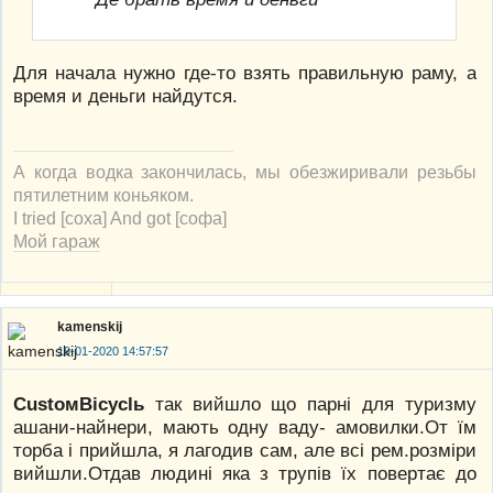
Для начала нужно где-то взять правильную раму, а
время и деньги найдутся.
А когда водка закончилась, мы обезжиривали резьбы
пятилетним коньяком.
I tried [соха] And got [софа]
Мой гараж
kamenskij
19-01-2020 14:57:57
CustoмBicyclь
так вийшло що парні для туризму
ашани-найнери, мають одну ваду- амовилки.От їм
торба і прийшла, я лагодив сам, але всі рем.розміри
вийшли.Отдав людині яка з трупів їх повертає до