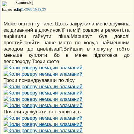
kamenskij
03-01-2020 15:19:23
Може офтоп тут але..Щось закружила мене дружина
за диванний відпочинок,її та мій ровери в ремонті,та
вирішили гайнути піша.Маршрут був доволі
простий-обійти наше місто по колу,з найменшим
заходом до цивілізації.Вийшли в легку,ну тобто
меньше купляти бо в мене підготовка до
велопоходу.Трохи фото
Трохи помандрувавши по лісу
Почали дуркувати та селфитись