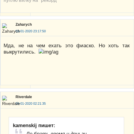
Куплю вилку на "рекорд"
Zaharych
03-01-2020 23:17:50
Мда, не на чем ехать это фиаско. Но хоть так
выкрутились.
Riverdale
04-01-2020 02:21:35
kamenskij пишет:
Де брать время и деньги