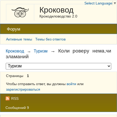
Select Language
▼
Кроковод
Крокодиловодство 2.0
Форум
Активные темы
Темы без ответов
→
Коли роверу нема,чи
Кроковод
→
Туризм
зламаний
Страницы
1
Чтобы отправить ответ, вы должны
войти
или
зарегистрироваться
RSS
Сообщений 9