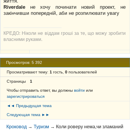
життя.
Riverdale
не хочу починати новий проект, не
закінчивши попередній, аби не розпилювати увагу
КРЕДО: Ніколи не віддам гроші за те, що можу зробити
власними руками.
Просмотров: 5 392
Просматривают тему:
1
гость,
0
пользователей
Страницы
1
Чтобы отправить ответ, вы должны
войти
или
зарегистрироваться
◄◄ Предыдущая тема
Следующая тема ►►
Кроковод
→
Туризм
→
Коли роверу нема,чи зламаний