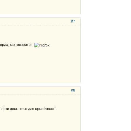
#7
корда, как говорится
#8
зірки достатньо для органічності.