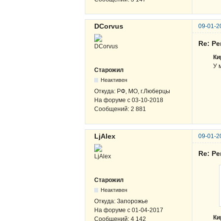
DCorvus
09-01-2
Re: Р
Ки
У 
Старожил
Неактивен
Откуда:
РФ, МО, г.Люберцы
На форуме с
03-10-2018
Сообщений:
2 881
LjAlex
09-01-2
Re: Р
Старожил
Неактивен
Откуда:
Запорожье
На форуме с
01-04-2017
Ки
Сообщений:
4 142