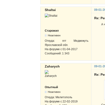
Shaltai
09-01-2
Re: Р
А 
Старожил
Неактивен
Откуда:
пгт Медвежуть
Ярославской обл.
На форуме с
01-04-2017
Сообщений:
1 343
Zaharych
09-01-2
Re: Р
Опытный
Неактивен
Откуда:
Мелитополь
На форуме с
22-02-2019