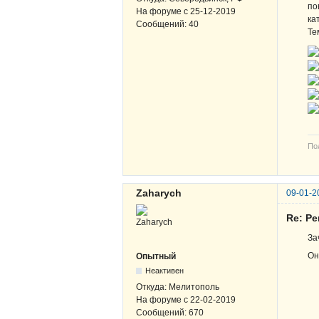
по
На форуме с
25-12-2019
ка
Сообщений:
40
Те
По
Zaharych
09-01-2
Re: Р
За
Он
Опытный
Неактивен
Откуда:
Мелитополь
На форуме с
22-02-2019
Сообщений:
670