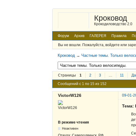
Кроковод
Крокодиловодство 2.0
Форум
Архив
ГАЛЕРЕЯ
Правила
По
Вы не вошли.
Пожалуйста, войдите или заре
Кроковод
→
Частные темы. Только велос
Страницы
1
2
3
…
11
Да
Сообщений с 1 по 15 из 152
VictorW126
09-01-2
Тема:
Вс
де
В режиме чтения
пр
Неактивен
Се
Откуда:
Северодвинск, РФ