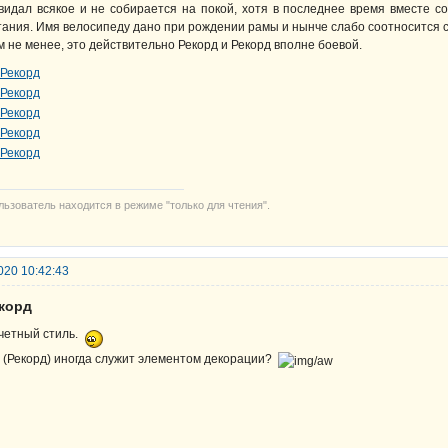
видал всякое и не собирается на покой, хотя в последнее время вместе с
тания. Имя велосипеду дано при рождении рамы и нынче слабо соотносится с
м не менее, это действительно Рекорд и Рекорд вполне боевой.
льзователь находится в режиме "только для чтения".
020 10:42:43
екорд
четный стиль.
 (Рекорд) иногда служит элементом декорации?