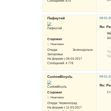
Сп
Сообщений:
670
Пафнутий
09-01-2
Re: Р
Vi
Ша
Старожил
Неактивен
Откуда:
Зеленодольск-
Пр
Запорожье
Пр
На форуме с
06-03-2017
Сообщений:
4 778
CustoмBicyclь
09-01-2
Re: Р
Ст
Старожил
Неактивен
Откуда:
Червоноград
На форуме с
11-03-2017