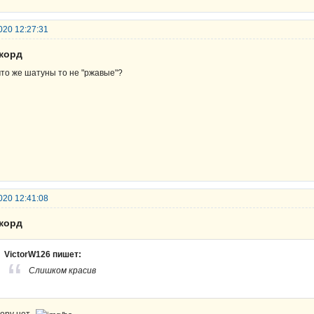
020 12:27:31
екорд
что же шатуны то не "ржавые"?
020 12:41:08
екорд
VictorW126 пишет:
Слишком красив