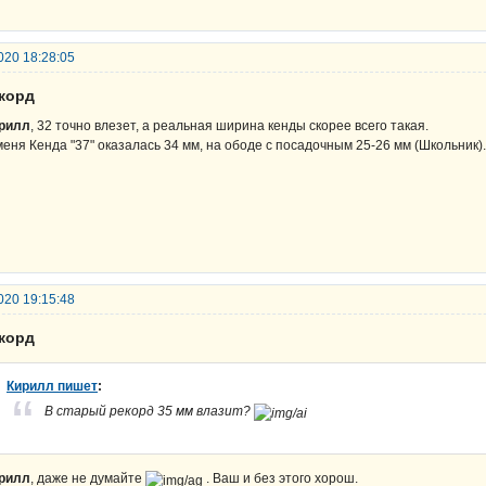
020 18:28:05
екорд
рилл
, 32 точно влезет, а реальная ширина кенды скорее всего такая.
меня Кенда "37" оказалась 34 мм, на ободе с посадочным 25-26 мм (Школьник).
020 19:15:48
екорд
Кирилл пишет
:
В старый рекорд 35 мм влазит?
рилл
, даже не думайте
. Ваш и без этого хорош.