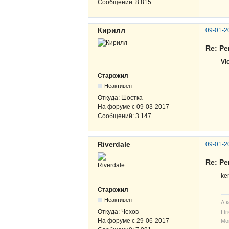
Сообщений:
8 815
Кирилл
09-01-2
Re: Р
Vi
Старожил
Неактивен
Откуда:
Шостка
На форуме с
09-03-2017
Сообщений:
3 147
Riverdale
09-01-2
Re: Р
ke
Старожил
Неактивен
А 
Откуда:
Чехов
I t
На форуме с
29-06-2017
Мо