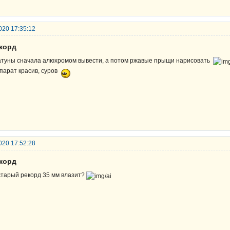
020 17:35:12
екорд
туны сначала алюхромом вывести, а потом ржавые прыщи нарисовать
парат красив, суров
020 17:52:28
екорд
старый рекорд 35 мм влазит?