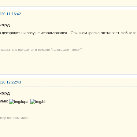
020 11:16:42
екорд
к декорация ни разу не использовался... Слишком красив: затмевает любые
льзователь находится в режиме "только для чтения".
020 12:22:43
екорд
льно
 мир во всем мире!