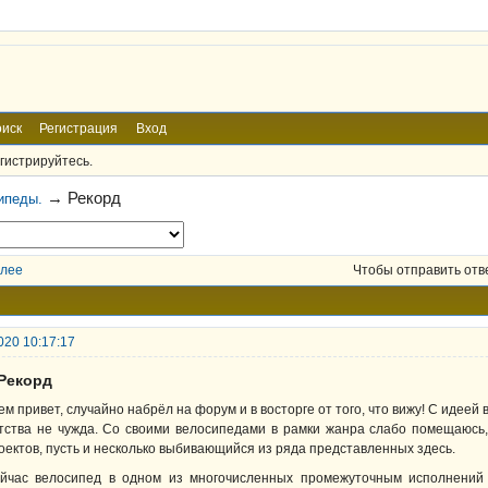
иск
Регистрация
Вход
гистрируйтесь.
→
Рекорд
ипеды.
лее
Чтобы отправить отв
020 10:17:17
 Рекорд
ем привет, случайно набрёл на форум и в восторге от того, что вижу! С идеей
тства не чужда. Со своими велосипедами в рамки жанра слабо помещаюсь,
оектов, пусть и несколько выбивающийся из ряда представленных здесь.
йчас велосипед в одном из многочисленных промежуточным исполнений (