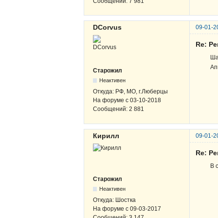
Сообщений:
7 981
DCorvus
09-01-2
Re: Р
Ша
Ап
Старожил
Неактивен
Откуда:
РФ, МО, г.Люберцы
На форуме с
03-10-2018
Сообщений:
2 881
Кирилл
09-01-2
Re: Р
В 
Старожил
Неактивен
Откуда:
Шостка
На форуме с
09-03-2017
Сообщений:
3 147