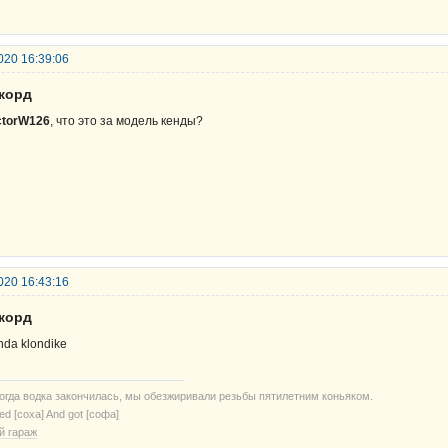
020 16:39:06
екорд
ctorW126
, что это за модель кенды?
020 16:43:16
екорд
nda klondike
когда водка закончилась, мы обезжиривали резьбы пятилетним коньяком.
ried [соха] And got [софа]
й гараж