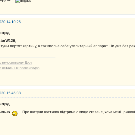
ору нет.
020 14:10:26
екорд
ctorW126
,
туны портят картину, а так вполне себе утилитарный аппарат. Ни дня без ре
о велосипедицу Дору
о остальных велосипедов
020 15:46:38
екорд
ильно
Про шатуни частково підтримаю вище сказане, хоча мені і ржавої 