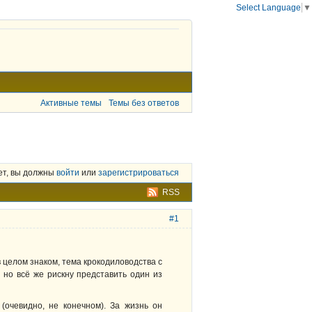
Select Language
▼
Активные темы
Темы без ответов
ет, вы должны
войти
или
зарегистрироваться
RSS
#1
 в целом знаком, тема крокодиловодства с
 но всё же рискну представить один из
очевидно, не конечном). За жизнь он