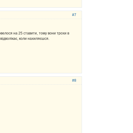
#7
велося на 25 ставити, тому вони трохи в
 відволікає, коли нахиляєшся.
#8