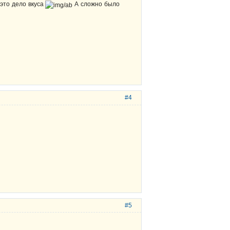
 это дело вкуса
А сложно было
#4
#5