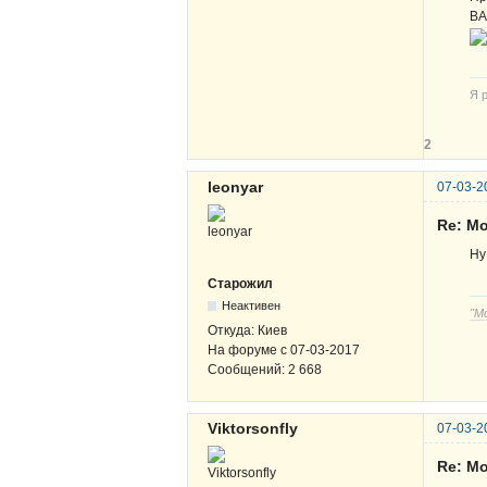
ВА
Я р
2
leonyar
07-03-2
Re: Мо
Ну
Старожил
Неактивен
"М
Откуда:
Киев
На форуме с
07-03-2017
Сообщений:
2 668
Viktorsonfly
07-03-2
Re: Мо