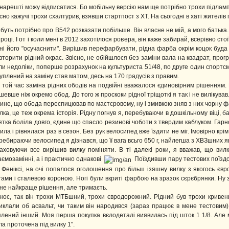
 нарешті можу відписатися. Бо мобільну версію нам ще потрібно трохи підламп
сно кажучі трохи схалтурив, взявши стартпост з ХТ. На сьогодні в хаті жителів
буть потрібно про В542 розказати побільше. Він власне не мій, а мого батька
 році. І от і коли мені в 2012 захотілося ровера, він каже забирай, всерівно сто
ні його "осучаснити". Вирішив перефарбувати, рідна фарба окрім коцок буда 
вторити рідний окрас. Звісно, не обійшлося без заміни вала на квадрат, прог
ли недоліки, поперше розрахунок на культуриста 51/48, по друге один спортсм
куплений на заміну став матом, десь на 170 градусів з правим.
 той час заміна рідних ободів на подвійні вважалося єдиновірним рішенням.
шевше ніж окремо обод. До того ж проскоки рідної тріщоткі я так і не вилікува
ине, що обода переспицював по мастєровому, ну і змивкою зняв з них чорну ф
лка, це теж окрема історія. Рідну погнув я, перебуваючи в дошкільному віці, б
ятка боліла довго, єдине що спасло резинові чоботи з твердим каблуком. Гарно 
дила і рівнялася раз в сезон. Без рук велосипед вже їздити не міг. Імовірно крі
ребираючи велосипед я дізнався, що її вага всьго 650 г, найлегша з ХВЗшних я
аховуючи все вирішив вилку поміняти. В ті далекі роки, я вважав, що вил
аємозамінні, а і практично однакові
Поїздивши пару тестових поїздок
 Феніксі, на очі попалося оголошення про більш ізяшну вилку з якогось єв
гами і сталевою короною. Ногі були вкриті фарбою на зразок сєрєбрянки. Ну з
не найкраще рішення, але тримаєть.
нос, так він трохи МТБшний, трохи євродорожний. Рідний був трохи кривеньк
иклали об асвальт, чи таким він народився (зараз працює в мене тестовим) 
плений інший. Моя перша покупка вєлодеталі виявилась під шток 1 1/8. Але 
ла проточена під вилку 1".