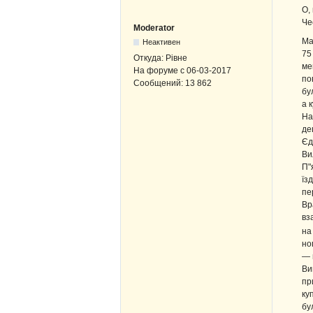
О,
Че
Moderator
Ма
Неактивен
75
Откуда:
Рівне
ме
На форуме с
06-03-2017
по
Сообщений:
13 862
бу
а 
На
де
Єд
Ви
П"
їз
пе
Вр
вз
на
но
— 
Ви
пр
ку
бу