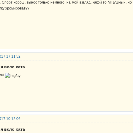
, Спорт хорош, вынос только немного, на мой взгляд, какой то МТБ'шный, но
лку хромировать?
017 17:11:52
я вєло хата
рні
017 10:12:06
я вєло хата