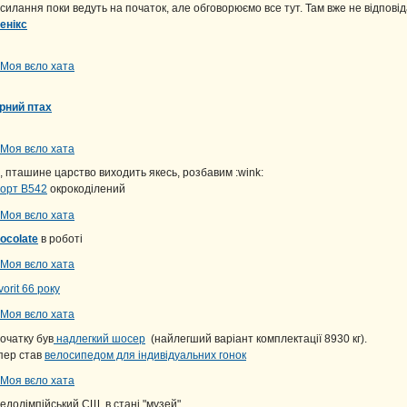
силання поки ведуть на початок, але обговорюємо все тут. Там вже не відпові
енікс
рний птах
, пташине царство виходить якесь, розбавим :wink:
орт В542
окрокоділений
ocolate
в роботі
vorit 66 року
очатку був
надлегкий шосер
(найлегший варіант комплектації 8930 кг).
пер став
велосипедом для індивідуальних гонок
едолімпійський СШ, в стані "музей".