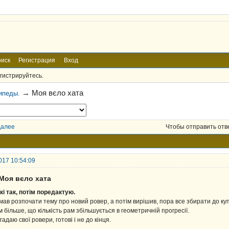
иск
Регистрация
Вход
гистрируйтесь.
→
Моя вєло хата
ипеды.
Далее
Чтобы отправить отв
017 10:54:09
 Моя вєло хата
кі так, потім поредактую.
мав розпочати тему про новий ровер, а потім вирішив, пора все збирати до ку
м більше, що кількість рам збільшується в геометричній прогресії.
гадаю свої ровери, готові і не до кінця.