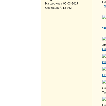
По
На форуме с
06-03-2017
Ф
Сообщений:
13 862
Чо
Хм
Сп
Сh
Fa
Сп
Те
Пр