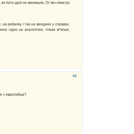
як бути далі не виникала. От він обкатує
 на рибалку і так на вихідних у справах.
ене сідно на аналогічне, тільки м"ягше,
#6
же с европейца?