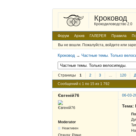
Кроковод
Крокодиловодство 2.0
Форум
Архив
ГАЛЕРЕЯ
Правила
По
Вы не вошли.
Пожалуйста, войдите или заре
Кроковод
→
Частные темы. Только велос
Страницы
1
2
3
…
120
Сообщений с 1 по 15 из 1 792
Євгеній76
06-03-2
Тема:
По
Ду
Moderator
Ти
Неактивен
На
Откуда:
Рівне