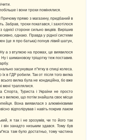
ічити.
 побільше і вони трохи помінялися.
. Причому прямо з магазину, придбаний в
їть. Забрав, трохи покатався, і захотілося
з однієї сторони сильно вицвів. Вирішив
ресивно, однако. Правда у рідної системи
ен (це я про батька) погнув лівий шатун,
 Ну а з втулкою на промах, це виявилося
в. Ну і шимановску тріщотку теж поставив.
арбу.
анально засунувши п"ятку в спиці колеса.
їх в ГДР робили. Так от після того вилка
м всього вилка була не кондиційна, бо вже
кі мені траплялися.
ка Спорта, Туриста і України не просто
 з вилкою, що потім знайшла своє місце
ропейця. Вона виявилася з алюмінієвими
вісно відполірував і навіть покрив лаком
ий, я так і не зрозумів, чи то його так
і він занадто низьким здався. Тому був
м"яса там було достатньо, тому частина