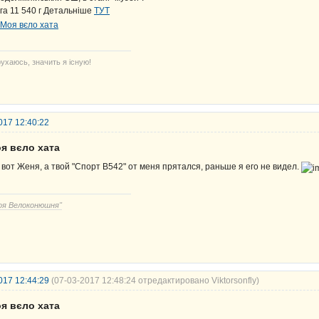
га 11 540 г Детальніше
ТУТ
ухаюсь, значить я існую!
017 12:40:22
я вєло хата
 вот Женя, а твой "Спорт В542" от меня прятался, раньше я его не видел.
оя Велоконюшня"
017 12:44:29
(07-03-2017 12:48:24 отредактировано Viktorsonfly)
я вєло хата