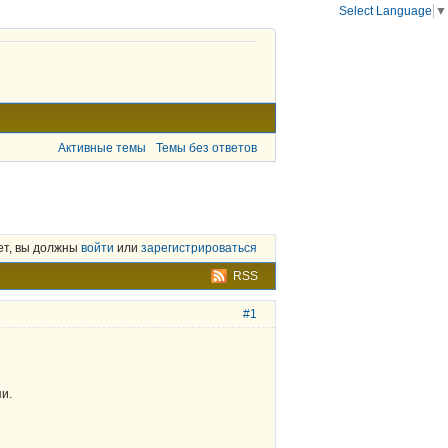
Select Language
▼
Активные темы
Темы без ответов
ет, вы должны
войти
или
зарегистрироваться
RSS
#1
пи.