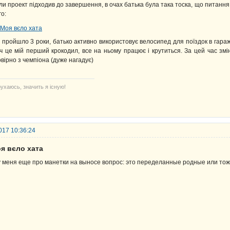
ли проект підходив до завершення, в очах батька була така тоска, що питання, 
го:
І. пройшло 3 роки, батько активно використовує велосипед для поїздок в гараж,
ч це мій перший крокодил, все на ньому працює і крутиться. За цей час змін
овірно з чемпіона (дуже нагадує)
ухаюсь, значить я існую!
017 10:36:24
я вєло хата
у меня еще про манетки на выносе вопрос: это переделанные родные или то