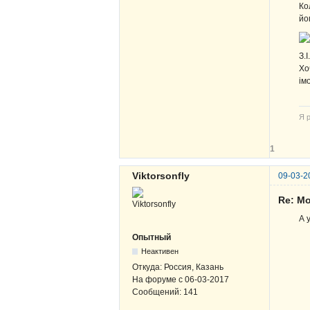
Ко
йо
З.
Хо
ім
Я р
1
Viktorsonfly
09-03-2
Re: Мо
А 
Опытный
Неактивен
Откуда:
Россия, Казань
На форуме с
06-03-2017
Сообщений:
141