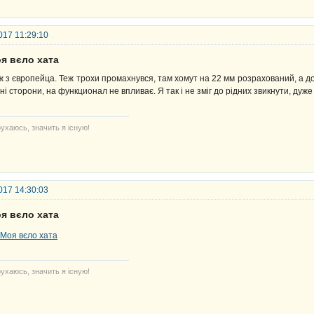
017 11:29:10
я вєло хата
ж з європейца. Теж трохи промахнувся, там хомут на 22 мм розрахований, а до
зні сторони, на функционал не впливає. Я так і не зміг до рідних звикнути, дуже
ухаюсь, значить я існую!
017 14:30:03
я вєло хата
ухаюсь, значить я існую!