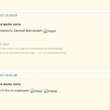
017 14:39:03
я вєло хата
тригуете, Евгений Викторович
й гараж
стер спорта по езде за хлебушком на велосипеде.
ли не я построил велосипед — это не мой велосипед.
017 14:41:38
я вєло хата
а !!! Что-то новенькое