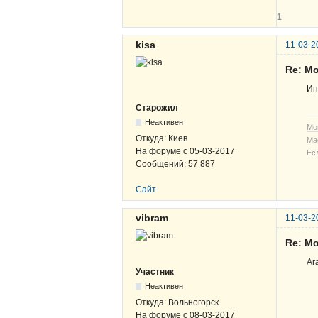
1
kisa
11-03-2
Re: Мо
Ин
Старожил
Неактивен
Мо
Откуда:
Киев
Ма
На форуме с
05-03-2017
Ес
Сообщений:
57 887
Сайт
vibram
11-03-2
Re: Мо
Аг
Участник
Неактивен
Откуда:
Вольногорск.
На форуме с
08-03-2017