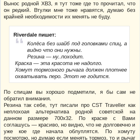
Вынос родной ХВЗ, я тут тоже где то прочитал, что
он редкий. Втулки мне тоже нравятся, думаю без
крайней необходимости их менять не буду.
Riverdale пишет:
Колёса без шайб под головками спиц, а
видно что они нужны.
Резина — ну..походит.
Краска — эта красота не надолго.
Хомут тормозного рычага должен плотнее
охватывать перо. Этот не годится.
По спицам вы хорошо подметили, я бы сам не
обратил внимания.
Резина так себе, тут писали про СST Traveller как
неплохоая альтернатива родной советской на
данном размере 700х32. По краске с Вами
соглашусь — красиво, но видно, что не долговечно и
уже кое где начала облуплятся. По хомуту
посмотрю, но думаю если менять тормоз, то и рычаг