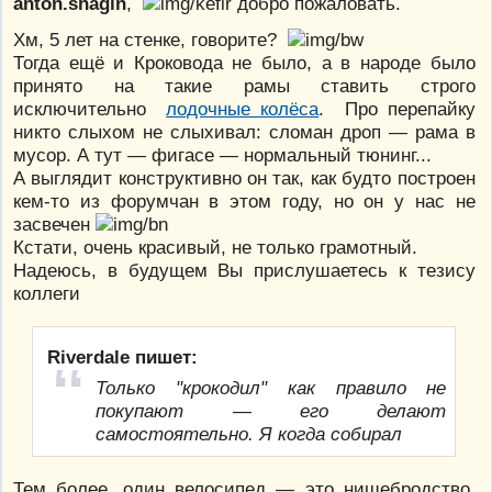
anton.shagin
,
добро пожаловать.
Хм, 5 лет на стенке, говорите?
Тогда ещё и Кроковода не было, а в народе было
принято на такие рамы ставить строго
исключительно
лодочные колёса
. Про перепайку
никто слыхом не слыхивал: сломан дроп — рама в
мусор. А тут — фигасе — нормальный тюнинг...
А выглядит конструктивно он так, как будто построен
кем-то из форумчан в этом году, но он у нас не
засвечен
Кстати, очень красивый, не только грамотный.
Надеюсь, в будущем Вы прислушаетесь к тезису
коллеги
Riverdale пишет:
Только "крокодил" как правило не
покупают — его делают
самостоятельно. Я когда собирал
Тем более, один велосипед — это нищебродство.