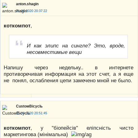
anton.shagin
01-06-2020 20:37:22
коткомпот
,
И как элипс на сингле? Это, вроде,
несовместимые вещи
Напишу через недельку.. в интернете
противоречивая информация на этот счет, а я еще
не понял, ослабления цепи замечено мной не было.
CustoмBicyclь
01-06-2020 20:51:45
коткомпот
, у "біопейсів" еліпсність чисто
маркетингова (мінімальна)