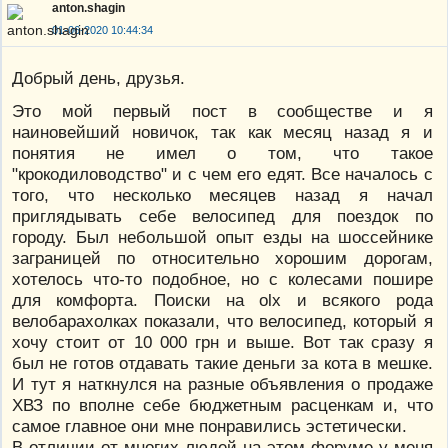
anton.shagin
01-06-2020 10:44:34
Добрый день, друзья.
Это мой первый пост в сообществе и я
наиновейший новичок, так как месяц назад я и
понятия не имел о том, что такое
"крокодиловодство" и с чем его едят. Все началось с
того, что несколько месяцев назад я начал
приглядывать себе велосипед для поездок по
городу. Был небольшой опыт езды на шоссейнике
заграницей по относительно хорошим дорогам,
хотелось что-то подобное, но с колесами пошире
для комфорта. Поиски на olx и всякого рода
велобарахолках показали, что велосипед, который я
хочу стоит от 10 000 грн и выше. Вот так сразу я
был не готов отдавать такие деньги за кота в мешке.
И тут я наткнулся на разные объявления о продаже
ХВЗ по вполне себе бюджетным расценкам и, что
самое главное они мне понравились эстетически.
В отличии от многих людей на этом форуме у меня