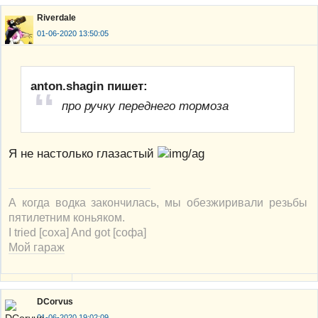
Riverdale
01-06-2020 13:50:05
anton.shagin пишет:
про ручку переднего тормоза
Я не настолько глазастый
А когда водка закончилась, мы обезжиривали резьбы
пятилетним коньяком.
I tried [соха] And got [софа]
Мой гараж
DCorvus
01-06-2020 19:02:09