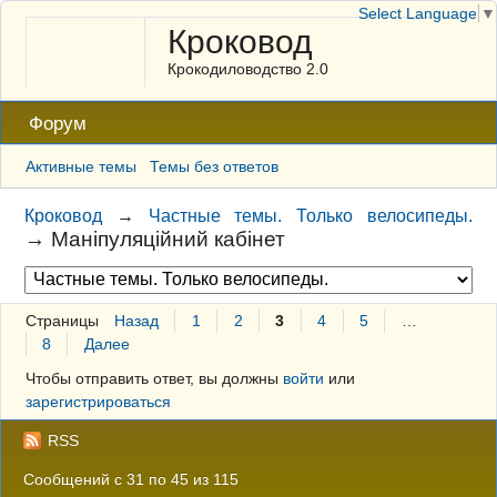
Select Language
▼
Кроковод
Крокодиловодство 2.0
Форум
Активные темы
Темы без ответов
Кроковод
→
Частные темы. Только велосипеды.
→
Маніпуляційний кабінет
Страницы
Назад
1
2
3
4
5
…
8
Далее
Чтобы отправить ответ, вы должны
войти
или
зарегистрироваться
RSS
Сообщений с 31 по 45 из 115