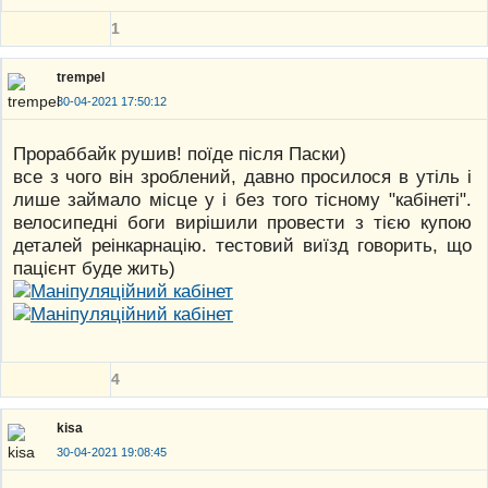
1
trempel
30-04-2021 17:50:12
Прораббайк рушив! поїде після Паски)
все з чого він зроблений, давно просилося в утіль і
лише займало місце у і без того тісному "кабінеті".
велосипедні боги вирішили провести з тією купою
деталей реінкарнацію. тестовий виїзд говорить, що
пацієнт буде жить)
4
kisa
30-04-2021 19:08:45