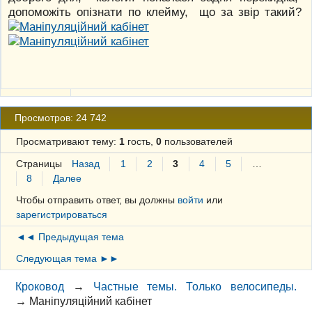
допоможіть опізнати по клейму, що за звір такий?
Просмотров: 24 742
Просматривают тему:
1
гость,
0
пользователей
Страницы
Назад
1
2
3
4
5
…
8
Далее
Чтобы отправить ответ, вы должны
войти
или
зарегистрироваться
◄◄ Предыдущая тема
Следующая тема ►►
Кроковод
→
Частные темы. Только велосипеды.
→
Маніпуляційний кабінет