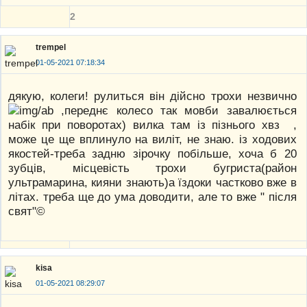
2
trempel
01-05-2021 07:18:34
дякую, колеги! рулиться він дійсно трохи незвично
,переднє колесо так мовби завалюється
набік при поворотах) вилка там із пізнього хвз ,
може це ще вплинуло на виліт, не знаю. із ходових
якостей-треба задню зірочку побільше, хоча б 20
зубців, місцевість трохи бугриста(район
ультрамарина, кияни знають)а їздоки частково вже в
літах. треба ще до ума доводити, але то вже " після
свят"©
kisa
01-05-2021 08:29:07