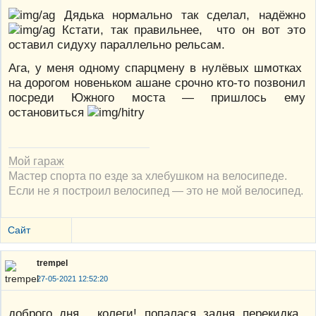
Дядька нормально так сделал, надёжно
Кстати, так правильнее, что он вот это
оставил сидуху параллельно рельсам.
Ага, у меня одному спарцмену в нулёвых шмотках
на дорогом новеньком ашане срочно кто-то позвонил
посреди Южного моста — пришлось ему
остановиться
Мой гараж
Мастер спорта по езде за хлебушком на велосипеде.
Если не я построил велосипед — это не мой велосипед.
Сайт
trempel
27-05-2021 12:52:20
доброго дня, колеги! попалася задня перекидка,