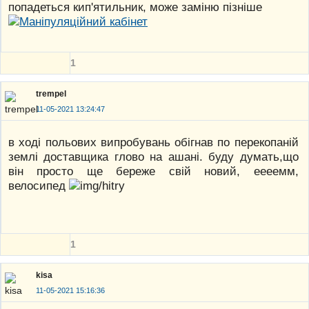
попадеться кип'ятильник, може заміню пізніше
1
trempel
11-05-2021 13:24:47
в ході польових випробувань обігнав по перекопаній
землі доставщика глово на ашані. буду думать,що
він просто ще береже свій новий, еееемм,
велосипед
1
kisa
11-05-2021 15:16:36