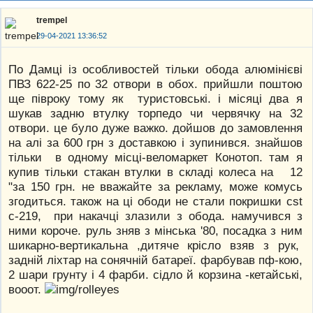
trempel
29-04-2021 13:36:52
По Дамці із особливостей тільки обода алюмінієві
ПВЗ 622-25 по 32 отвори в обох. прийшли поштою
ще півроку тому як туристовські. і місяці два я
шукав задню втулку торпедо чи червячку на 32
отвори. це було дуже важко. дойшов до замовлення
на алі за 600 грн з доставкою і зупинився. знайшов
тільки в одному місці-веломаркет Конотоп. там я
купив тільки стакан втулки в складі колеса на 12
"за 150 грн. не вважайте за рекламу, може комусь
згодиться. також на ці ободи не стали покришки cst
c-219, при накачці злазили з обода. намучився з
ними короче. руль зняв з мінська '80, посадка з ним
шикарно-вертикальна ,дитяче крісло взяв з рук,
задній ліхтар на сонячній батареї. фарбував пф-кою,
2 шари грунту і 4 фарби. сідло й корзина -кетайські,
вооот.