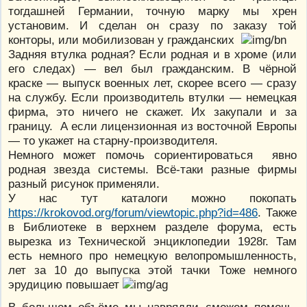
тогдашней Германии, точную марку мы хрен
установим. И сделан он сразу по заказу той
конторы, или мобилизован у гражданских
Задняя втулка родная? Если родная и в хроме (или
его следах) — вел был гражданским. В чёрной
краске — выпуск военных лет, скорее всего — сразу
на службу. Если производитель втулки — немецкая
фирма, это ничего не скажет. Их закупали и за
границу. А если лицензионная из восточной Европы
— то укажет на старну-производителя.
Немного может помочь сориентироваться явно
родная звезда системы. Всё-таки разные фирмы
разный рисунок применяли.
У нас тут каталоги можно покопать
https://krokovod.org/forum/viewtopic.php?id=486
. Также
в Библиотеке в верхнем разделе форума, есть
вырезка из Технической энциклопедии 1928г. Там
есть немного про немецкую велопромышленность,
лет за 10 до выпуска этой тачки Тоже немного
эрудицию повышает
В большем объёме мы наврядли сможем помочь,