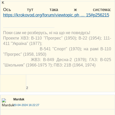
Ось тут така ж система:
https://krokovod.org/forum/viewtopic.ph … 15#p256215
Поки сам не розберусь, ні на що не поведусь!
Проекти ХВЗ: В-110 "Прогрес" (1950); В-22 (1954); 111-
411 "Україна" (1977);
В-541 "Спорт" (1970); на рамі В-110
"Прогрес" (1958, 1950)
ЖВЗ: В-849 Десна-2 (1979); ГАЗ: В-025
"Школьник" (1966-1975 ?); ПВЗ: 21В (1964, 1974)
2
Marduk
20-04-2024 16:22:27