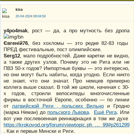
kisa
20-04-2024 09:04:50
y4po4mak
, рост — да, а про мутность без дропа
Євгеній76
, без хохломы — это редке 82-83 годы
ПРЕД фестивальные, пост олимпийские.
Serg12
, мало подробностей. Даже каретки не видно,
а также других узлов. Почему это не Рига или не
ПВЗ 50-х годов? Импортные буквы — это интересно,
но они могут быть набиты, когда угодно. Если никто
не знает, что они значат. Про немцев примерно
коллега выше сказал. В той же школе, начиная с 30-
х годов, строили велосипеды многочисленные
фирмы в восточной Европе, особенно — по линии
от
латвийской Риги , польских Вильно
и Гродно
(марка Неман) до
польского Львова
.
Ещё Рига
. Или
вот уже послевоенная реинкарнация в том же духе
https://krokovod.org/forum/viewtopic.ph … 99#p261299
. Как и первые Мински и Риги.