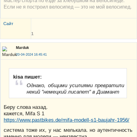
Мастер спорта по езде за хлебушком на велосипеде.
Если не я построил велосипед — это не мой велосипед.
Сайт
1
Marduk
20-04-2024 16:45:41
kisa пишет:
Однако, общими усилиями превратили
некий "немецкий лисапет" в Диамант
Беру слова назад.
кажется, Mifa S 1
https://www.pastbikes.de/mifa-modell-s1-baujahr-1956/
система тоже их, у нас мелькала. но аутентичность
именно для модели — неизвестна.