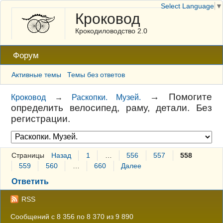
Select Language
▼
Кроковод
Крокодиловодство 2.0
Форум
Активные темы
Темы без ответов
→
Помогите
Кроковод
→
Раскопки. Музей.
определить велосипед, раму, детали. Без
регистрации.
Страницы
Назад
1
…
556
557
558
559
560
…
660
Далее
Ответить
RSS
Сообщений с 8 356 по 8 370 из 9 890