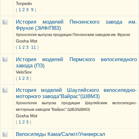
Torpedo
(
1
2
3
9
)
История моделей Пензенского завода им.
Фрунзе (ЗИФ/ПВЗ)
Хронология выпуска продукции Пензенским заводом им. Фрунзе
Gosha Mst
(
1
2
3
11
)
История моделей Пермского велосипедного
завода (ПЗ)
VeloSov
(
1
2
3
)
История моделей Шауляйского велосипедно-
моторного завода"Вайрас"(ШВМЗ)
Хронология выпуска продукции Шауляйским велосипедно-
моторным заводом "Вайрас" (ШВЗ/ШВМЗ)
Gosha Mst
(
1
2
3
)
Велосипеды Кама/Салют/Универсал