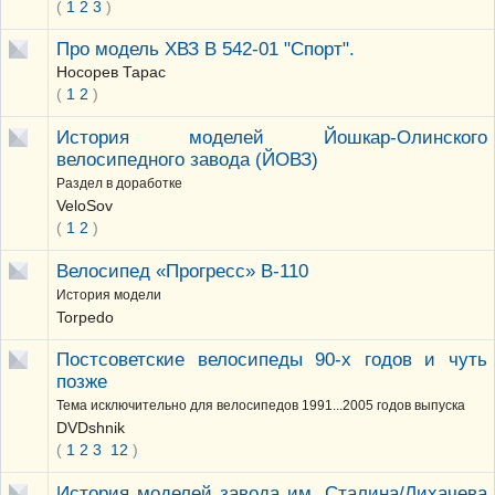
(
1
2
3
)
Про модель ХВЗ В 542-01 "Спорт".
Носорев Тарас
(
1
2
)
История моделей Йошкар-Олинского
велосипедного завода (ЙОВЗ)
Раздел в доработке
VeloSov
(
1
2
)
Велосипед «Прогресс» В-110
История модели
Torpedo
Постсоветские велосипеды 90-х годов и чуть
позже
Тема исключительно для велосипедов 1991...2005 годов выпуска
DVDshnik
(
1
2
3
12
)
История моделей завода им. Сталина/Лихачева