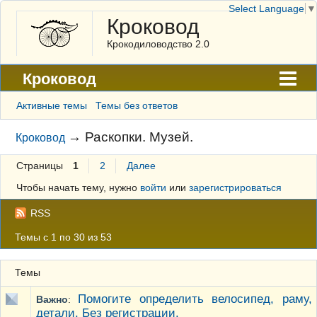
Select Language
▼
Кроковод
Крокодиловодство 2.0
Кроковод
Форум
Активные темы
Темы без ответов
Архив
→
Раскопки. Музей.
Кроковод
ГАЛЕРЕЯ
Страницы
1
2
Далее
Правила
Чтобы начать тему, нужно
войти
или
зарегистрироваться
Поиск
RSS
Регистрация
Темы с 1 по 30 из 53
Вход
Темы
Помогите определить велосипед, раму,
Важно
:
детали. Без регистрации.