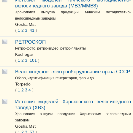
велосипедного завода (МВЗ/ММВЗ)
Хронология выпуска продукции Минским мотоциклетно-
велосипедным заводом
Gosha Mst
(
1
2
3
41
)
РЕТРОСКОП
Ретро-фото, ретро-видео, ретро-плакаты
Kochegar
(
1
2
3
101
)
Велосипедное электрооборудование пр-ва СССР
Обзор, идентификация генераторов, фар и др.
Torpedo
(
1
2
3
4
)
История моделей Харьковского велосипедного
завода (ХВЗ)
Хронология выпуска продукции Харьковским велосипедным
заводом
Gosha Mst
(
1
2
3
57
)