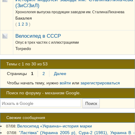
(ЗиС/ЗиЛ)
Хронология выпуска продукции заводом им. Сталина/Лихачева
Бакалея
(
1
2
3
)
Велосипед в СССР
Опус в трех частях с иллюстрациями
Torpedo
Темы с 1 по 30 из 53
Страницы
1
2
Далее
Чтобы начать тему, нужно
войти
или
зарегистрироваться
Поиск по форуму - механизм Google.
Свежие сообщения
Велосипед «Украина»-история марки
07/08:
"Ластiвка" (Украина 2005 р), Сура-2 (1981), Украина В -
07/08: