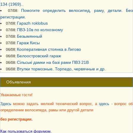
134 (1969)..
Помогите определить велосипед, раму, детали. Без
07/08:
регистрации.
Гараzh roklobus
07/08:
ПВЗ-10в по колхозному
07/08:
Безымянный
07/08:
Гараж Кисы
07/08:
Кооперативная стоянка в Лигово
06/08:
Белоостровский гараж
06/08:
Сільські дамки на базі рами ПВЗ 21В
06/08:
Втулки тормозные. Торпедо, червячные и др.
06/08:
Объявления
Уважаемые гости!
Здесь
можно задать мелкий технический вопрос, а
здесь
- вопрос об
определении велосипеда, рамы или другой детали
без регистрации.
Как пользоваться форумом.