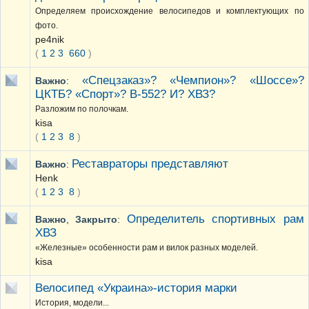
Определяем происхождение велосипедов и комплектующих по
фото.
pe4nik
(
1
2
3
660
)
«Спецзаказ»? «Чемпион»? «Шоссе»?
Важно
:
ЦКТБ? «Спорт»? В-552? И? ХВЗ?
Разложим по полочкам.
kisa
(
1
2
3
8
)
Реставраторы представляют
Важно
:
Henk
(
1
2
3
8
)
Определитель спортивных рам
Важно
,
Закрыто
:
ХВЗ
«Железные» особенности рам и вилок разных моделей.
kisa
Велосипед «Украина»-история марки
История, модели...