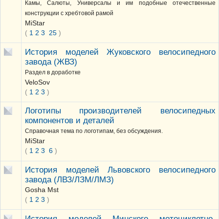
Камы, Салюты, Универсалы и им подобные отечественные
конструкции с хребтовой рамой
MiStar
(
1
2
3
25
)
История моделей Жуковского велосипедного
завода (ЖВЗ)
Раздел в доработке
VeloSov
(
1
2
3
)
Логотипы производителей велосипедных
компонентов и деталей
Справочная тема по логотипам, без обсуждения.
MiStar
(
1
2
3
6
)
История моделей Львовского велосипедного
завода (ЛВЗ/ЛЗМ/ЛМЗ)
Gosha Mst
(
1
2
3
)
История моделей Минского мотоциклетно-