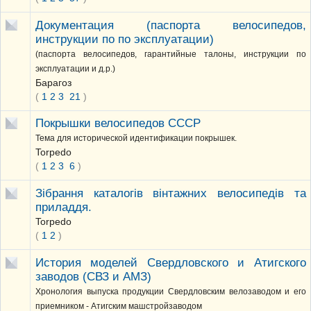
Документация (паспорта велосипедов,
инструкции по по эксплуатации)
(паспорта велосипедов, гарантийные талоны, инструкции по
эксплуатации и д.р.)
Барагоз
(
1
2
3
21
)
Покрышки велосипедов СССР
Тема для исторической идентификации покрышек.
Torpedo
(
1
2
3
6
)
Зібрання каталогів вінтажних велосипедів та
приладдя.
Torpedo
(
1
2
)
История моделей Свердловского и Атигского
заводов (СВЗ и АМЗ)
Хронология выпуска продукции Свердловским велозаводом и его
приемником - Атигским машстройзаводом