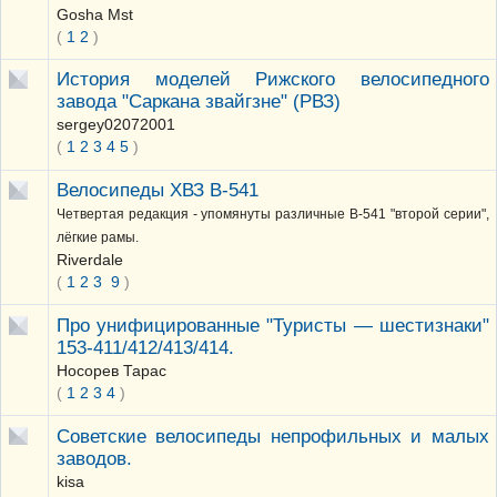
Gosha Mst
(
1
2
)
История моделей Рижского велосипедного
завода "Саркана звайгзне" (РВЗ)
sergey02072001
(
1
2
3
4
5
)
Велосипеды ХВЗ В-541
Четвертая редакция - упомянуты различные В-541 "второй серии",
лёгкие рамы.
Riverdale
(
1
2
3
9
)
Про унифицированные "Туристы — шестизнаки"
153-411/412/413/414.
Носорев Тарас
(
1
2
3
4
)
Советские велосипеды непрофильных и малых
заводов.
kisa