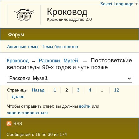
Select Language
▼
Кроковод
Крокодиловодство 2.0
Форум
Активные темы
Темы без ответов
→
Постсоветские
Кроковод
→
Раскопки. Музей.
велосипеды 90-х годов и чуть позже
Страницы
Назад
1
2
3
4
…
12
Далее
Чтобы отправить ответ, вы должны
войти
или
зарегистрироваться
RSS
Сообщений с 16 по 30 из 174