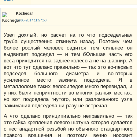
Kochegar
13-05-2017 11:57:53
Узел дохлый, но расчет на то что подседельная
труба существенно откинута назад. Поэтому чем
более рослый человек садится тем сильнее он
выдвигает подседел — и тем бОльшая часть его
веса приходится на заднее колесо а не на шарнир. А
вот что тут сделано правильно — так это во-первых
подседел большого диаметра и во-вторых
усиленное место зажима подседела. Я в
металлоломе таких велосипедов много перевидал, и
у них были неприятности во многих разных местах.
но вот подседела гнутого, или разломанного узла
зажимания подседела ни разу не встречал.
А что сделано принципиально неправильно — так
это гайка крепления левого шатуна которая делается
с нестандартной резьбой но обычного стандартного
правого вращения и поэтому вечно норовит