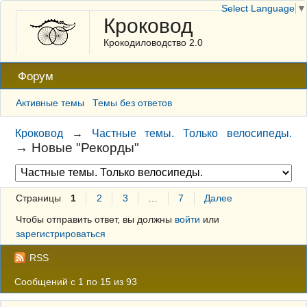
Select Language
▼
Кроковод
Крокодиловодство 2.0
Форум
Активные темы
Темы без ответов
Кроковод
→
Частные темы. Только велосипеды.
→
Новые "Рекорды"
Страницы
1
2
3
…
7
Далее
Чтобы отправить ответ, вы должны
войти
или
зарегистрироваться
RSS
Сообщений с 1 по 15 из 93