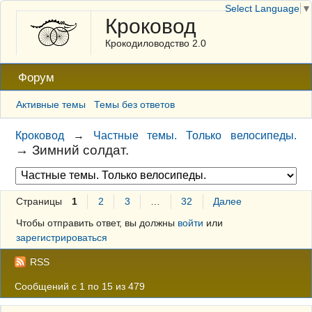
Select Language
▼
Кроковод
Крокодиловодство 2.0
Форум
Активные темы
Темы без ответов
Кроковод
→
Частные темы. Только велосипеды.
→
Зимний солдат.
Страницы
1
2
3
…
32
Далее
Чтобы отправить ответ, вы должны
войти
или
зарегистрироваться
RSS
Сообщений с 1 по 15 из 479