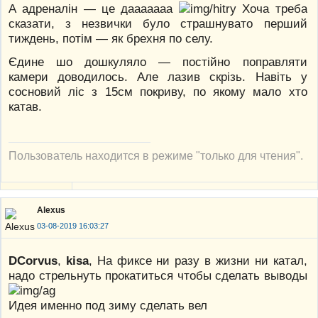
А адреналін — це дааааааа
Хоча треба
сказати, з незвички було страшнувато перший
тиждень, потім — як брехня по селу.
Єдине шо дошкуляло — постійно поправляти
камери доводилось. Але лазив скрізь. Навіть у
сосновий ліс з 15см покриву, по якому мало хто
катав.
Пользователь находится в режиме "только для чтения".
Alexus
03-08-2019 16:03:27
DCorvus
,
kisa
, На фиксе ни разу в жизни ни катал,
надо стрельнуть прокатиться чтобы сделать выводы
Идея именно под зиму сделать вел