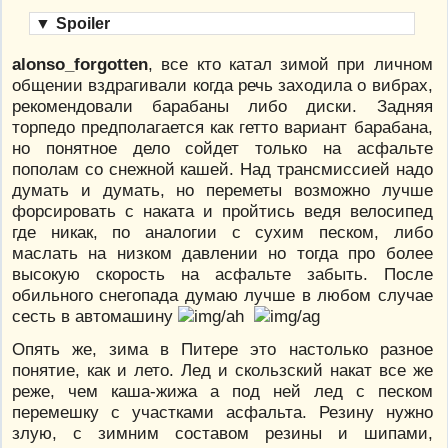
▼
Spoiler
alonso_forgotten
, все кто катал зимой при личном
общении вздрагивали когда речь заходила о вибрах,
рекомендовали барабаны либо диски. Задняя
торпедо предполагается как гетто вариант барабана,
но понятное дело сойдет только на асфальте
пополам со снежной кашей. Над трансмиссией надо
думать и думать, но переметы возможно лучше
форсировать с наката и пройтись ведя велосипед
где никак, по аналогии с сухим песком, либо
маслать на низком давлении но тогда про более
высокую скорость на асфальте забыть. После
обильного снегопада думаю лучше в любом случае
сесть в автомашину
Опять же, зима в Питере это настолько разное
понятие, как и лето. Лед и скользский накат все же
реже, чем каша-жижа а под ней лед с песком
перемешку с участками асфальта. Резину нужно
злую, с зимним составом резины и шипами,