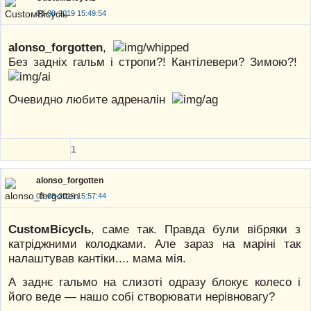
03-08-2019 15:49:54
alonso_forgotten
,
Без задніх гальм і стропи?! Кантілевери? Зимою?!
Очевидно любите адреналін
1
alonso_forgotten
03-08-2019 15:57:44
CustoмBicyclь
, саме так. Правда були вібряки з
катріджними колодками. Але зараз на маріні так
налаштував кантіки.... мама мія.
А заднє гальмо на слизоті одразу блокує колесо і
його веде — нашо собі створювати нерівновагу?