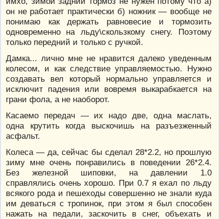
имхо, зимой задний тормоз не нужен потому что а)
он не работает практически б) ножник — вообще не
понимаю как держать равновесие и тормозить
одновременно на льду\скользкому снегу. Поэтому
только передний и только с ручкой.
Дамка... лично мне не нравится далеко уведенным
колесом, и как следствие управляемостью. Нужно
создавать вел который нормально управляется и
исключит падения или вовремя выкарабкается на
грани фола, а не наоборот.
Касаемо передач — их надо две, одна маслать,
одна крутить когда выскочишь на разъезженный
асфальт.
Колеса — да, сейчас бы сделал 28*2.2, но прошлую
зиму мне очень понравились в поведении 26*2.4.
Без железной шиповки, на давлении 1.0
справлялись очень хорошо. При 0.7 я ехал по льду
всякого рода и пешеходы совершенно не знали куда
им деваться с тропинок, при этом я был способен
нажать на педали, заскочить в снег, объехать и