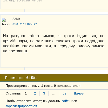
Arioh
03-08-2019 16:50:22
На рахунок фікса зимою, я трохи їздив так, по
прямій норм, на затяжних спусках трохи надоїдало
постійно ногами маслати, а передачу високу зимою
не поставиш.
Просмотров: 61 501
Просматривают тему:
1
гость,
0
пользователей
Страницы
1
2
3
…
32
Далее
Чтобы отправить ответ, вы должны
войти
или
зарегистрироваться