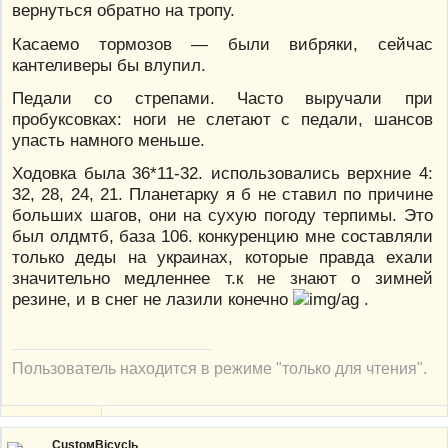
вернуться обратно на тропу.
Касаемо тормозов — были вибряки, сейчас
кантеливеры бы влупил.
Педали со стрепами. Часто выручали при
пробуксовках: ноги не слетают с педали, шансов
упасть намного меньше.
Ходовка была 36*11-32. использовались верхние 4:
32, 28, 24, 21. Планетарку я б не ставил по причине
больших шагов, они на сухую погоду терпимы. Это
был олдмтб, база 106. конкуренцию мне составляли
только деды на украинах, которые правда ехали
значительно медленнее т.к не знают о зимней
резине, и в снег не лазили конечно
.
Пользователь находится в режиме "только для чтения".
CustoмBicyclь