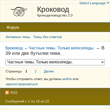
Select Language
▼
Кроковод
Крокодиловодство 2.0
Форум
Активные темы
Темы без ответов
→
В
Кроковод
→
Частные темы. Только велосипеды.
39 или две бутылки пива.
Страницы
1
2
Далее
Чтобы отправить ответ, вы должны
войти
или
зарегистрироваться
RSS
Сообщений с 1 по 15 из 22