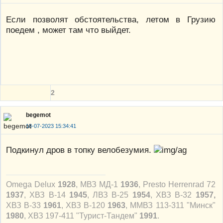
Если позволят обстоятельства, летом в Грузию
поедем , может там что выйдет.
2
begemot
18-07-2023 15:34:41
Подкинул дров в топку велобезумия.
Omega Delux
1928
, МВЗ МД-1
1936
, Presto Herrenrad 72
1937
, ХВЗ В-14
1945
, ЛВЗ В-25
1954
, ХВЗ В-32
1957,
ХВЗ В-33
1961
, ХВЗ В-120
1963
, ММВЗ 113-311 "Минск"
1980
, ХВЗ 197-411 "Турист-Тандем"
1991
.