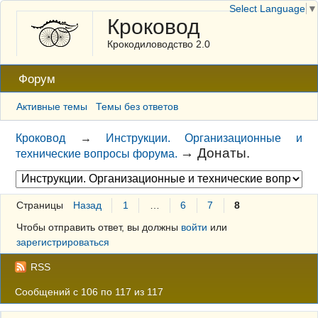
Select Language
▼
Кроковод
Крокодиловодство 2.0
Форум
Активные темы
Темы без ответов
Кроковод
→
Инструкции. Организационные и
→
Донаты.
технические вопросы форума.
Страницы
Назад
1
…
6
7
8
Чтобы отправить ответ, вы должны
войти
или
зарегистрироваться
RSS
Сообщений с 106 по 117 из 117