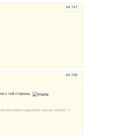
#4 747
#4 748
 не с той стороны.
выми мыслями в одинаково пустых головах" ©