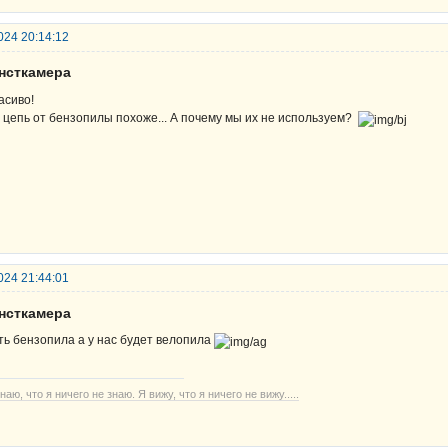
024 20:14:12
унсткамера
асиво!
 цепь от бензопилы похоже... А почему мы их не используем?
024 21:44:01
унсткамера
ть бензопила а у нас будет велопила
наю, что я ничего не знаю. Я вижу, что я ничего не вижу.....