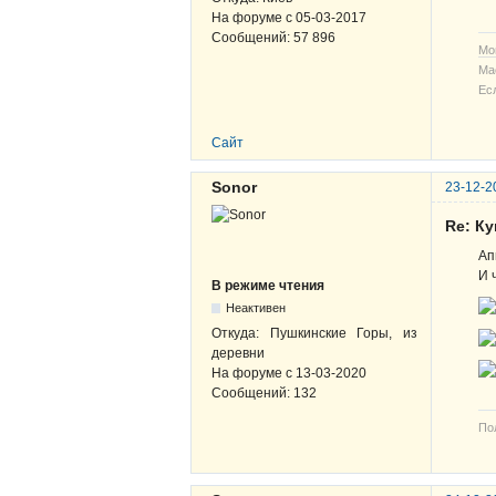
На форуме с
05-03-2017
Сообщений:
57 896
Мо
Ма
Ес
Сайт
Sonor
23-12-2
Re: К
Ап
И 
В режиме чтения
Неактивен
Откуда:
Пушкинские Горы, из
деревни
На форуме с
13-03-2020
Сообщений:
132
По