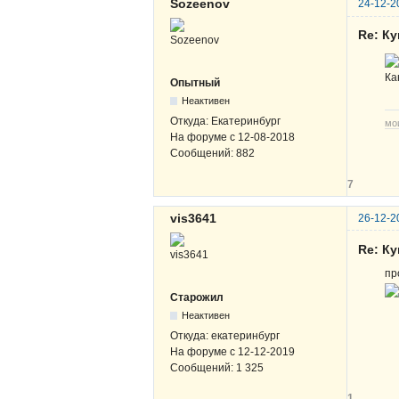
Sozeenov
24-12-2
Re: К
Ка
Опытный
Неактивен
Откуда:
Екатеринбург
мо
На форуме с
12-08-2018
Сообщений:
882
7
vis3641
26-12-2
Re: К
пр
Старожил
Неактивен
Откуда:
екатеринбург
На форуме с
12-12-2019
Сообщений:
1 325
1