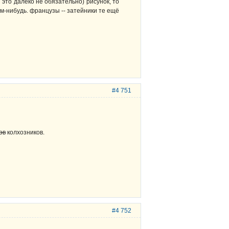
 это далеко не обязательно) рисунок, то
м-нибудь. французы -- затейники те ещё
#4 751
ов
колхозников.
#4 752