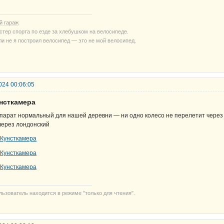
й гараж
стер спорта по езде за хлебушком на велосипеде.
ли не я построил велосипед — это не мой велосипед.
024 00:06:05
унсткамера
парат нормальный для нашей деревни — ни одно колесо не перелетит через
через лондонский
льзователь находится в режиме "только для чтения".