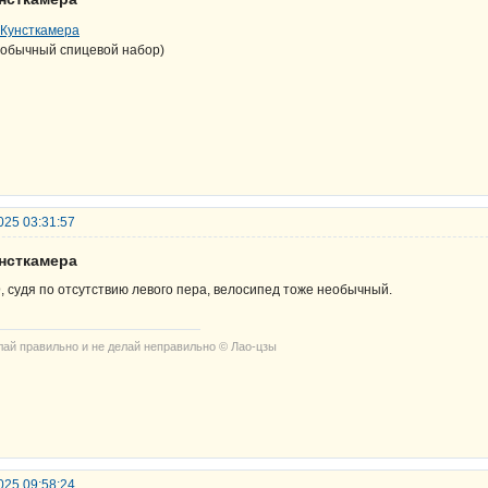
обычный спицевой набор)
025 03:31:57
унсткамера
D
, судя по отсутствию левого пера, велосипед тоже необычный.
лай правильно и не делай неправильно © Лао-цзы
025 09:58:24