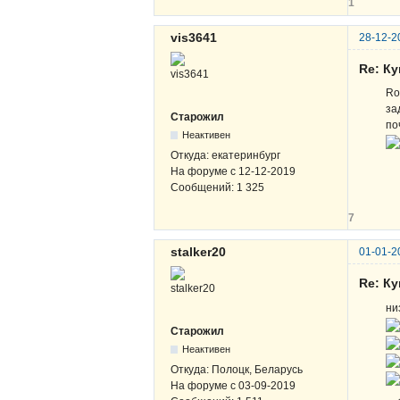
1
vis3641
28-12-2
Re: К
Ro
за
Старожил
по
Неактивен
Откуда:
екатеринбург
На форуме с
12-12-2019
Сообщений:
1 325
7
stalker20
01-01-2
Re: К
ни
Старожил
Неактивен
Откуда:
Полоцк, Беларусь
На форуме с
03-09-2019