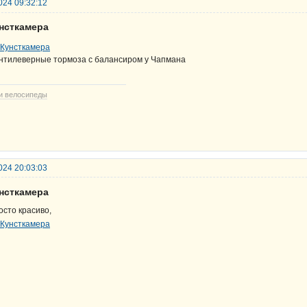
024 09:32:12
унсткамера
нтилеверные тормоза с балансиром у Чапмана
и велосипеды
024 20:03:03
унсткамера
осто красиво,