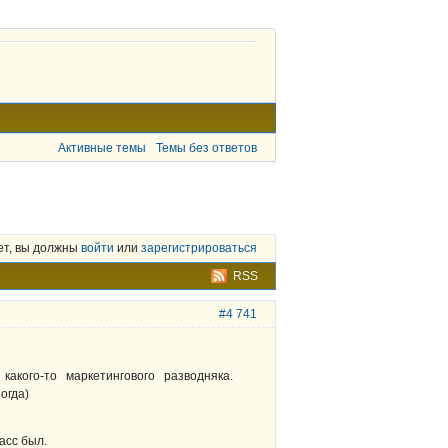
Активные темы
Темы без ответов
ет, вы должны
войти
или
зарегистрироваться
RSS
#4 741
кого-то маркетингового разводняка.
огда)
асс был.