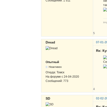
Сообщений:
1 511
за
та
вн
5
Dread
07-01-2
Re: К
Се
Опытный
Неактивен
Откуда:
Томск
На форуме с
24-04-2020
Сообщений:
773
4
SD
02-02-2
Re: К