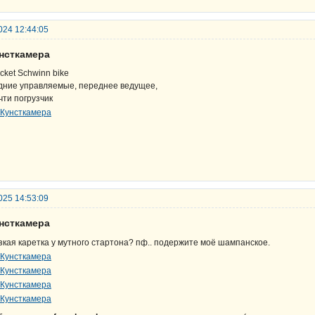
024 12:44:05
унсткамера
cket Schwinn bike
дние управляемые, переднее ведущее,
чти погрузчик
025 14:53:09
унсткамера
зкая каретка у мутного стартона? пф.. подержите моё шампанское.