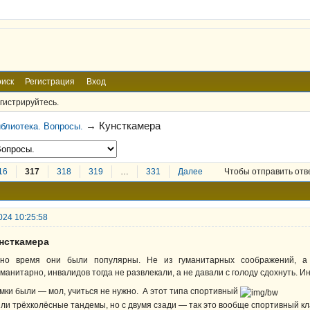
иск
Регистрация
Вход
гистрируйтесь.
→
Кунсткамера
блиотека. Вопросы.
16
317
318
319
…
331
Далее
Чтобы отправить отв
024 10:25:58
унсткамера
но время они были популярны. Не из гуманитарных соображений, а ка
уманитарно, инвалидов тогда не развлекали, а не давали с голоду сдохнуть. Ин
мки были — мол, учиться не нужно. А этот типа спортивный
ли трёхколёсные тандемы, но с двумя сзади — так это вообще спортивный кл