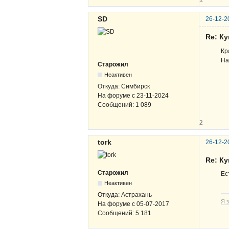
SD
26-12-2
Re: К
Кр
На
Старожил
Неактивен
Откуда:
Симбирск
На форуме с
23-11-2024
Сообщений:
1 089
2
tork
26-12-2
Re: К
Старожил
Ес
Неактивен
Откуда:
Астрахань
Я з
На форуме с
05-07-2017
Сообщений:
5 181