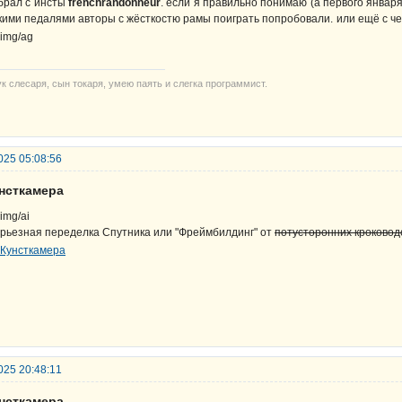
брал с инсты
frenchrandonneur
. если я правильно понимаю (а первого января
кими педалями авторы с жёсткостю рамы поиграть попробовали. или ещё с че
ук слесаря, сын токаря, умею паять и слегка программист.
025 05:08:56
унсткамера
рьезная переделка Спутника или "Фреймбилдинг" от
потусторонних кроковод
025 20:48:11
унсткамера