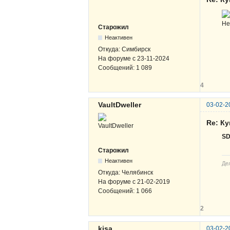
Не
Старожил
Неактивен
Откуда:
Симбирск
На форуме с
23-11-2024
Сообщений:
1 089
4
VaultDweller
03-02-2
Re: К
S
Старожил
Неактивен
Де
Откуда:
Челябинск
На форуме с
21-02-2019
Сообщений:
1 066
2
kisa
03-02-2