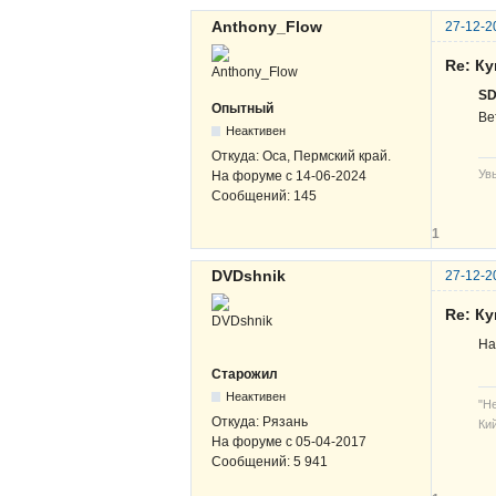
Anthony_Flow
27-12-2
Re: К
S
Опытный
Ве
Неактивен
Откуда:
Оса, Пермский край.
Ув
На форуме с
14-06-2024
Сообщений:
145
1
DVDshnik
27-12-2
Re: К
На
Старожил
Неактивен
"Н
Откуда:
Рязань
Кий
На форуме с
05-04-2017
Сообщений:
5 941