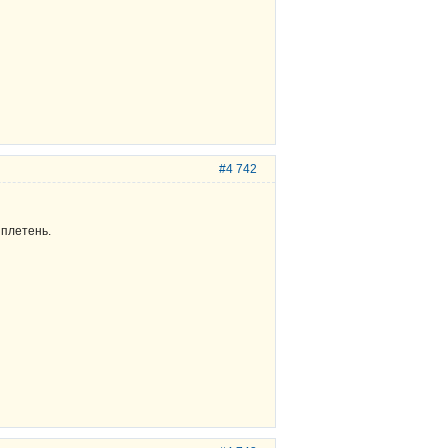
#4 742
 плетень.