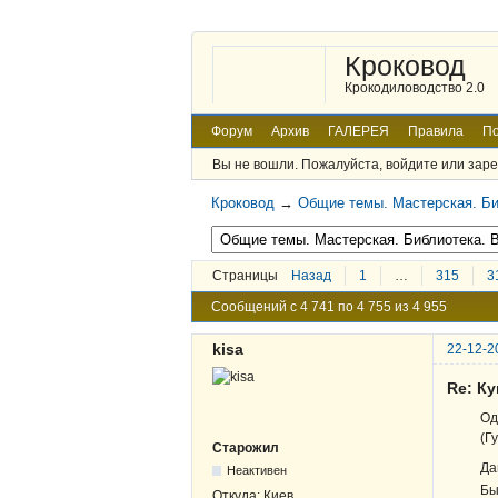
Кроковод
Крокодиловодство 2.0
Форум
Архив
ГАЛЕРЕЯ
Правила
По
Вы не вошли.
Пожалуйста, войдите или заре
Кроковод
→
Общие темы. Мастерская. Би
Страницы
Назад
1
…
315
3
Сообщений с 4 741 по 4 755 из 4 955
kisa
22-12-2
Re: К
Од
(Г
Старожил
Да
Неактивен
Бы
Откуда:
Киев