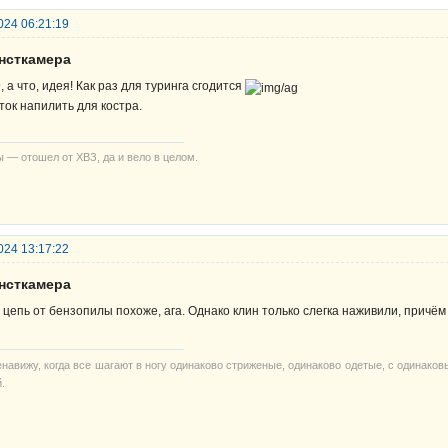
024 06:21:19
унсткамера
D
, а что, идея! Как раз для туринга сгодится
ток напилить для костра.
ы — отошел от ХВЗ, да и вело в целом.
024 13:17:22
унсткамера
 цепь от бензопилы похоже, ага. Однако клин только слегка наживили, причём
енавижу, когда все шагают в ногу одинаково стриженые, одинаково одетые, с одинако
.