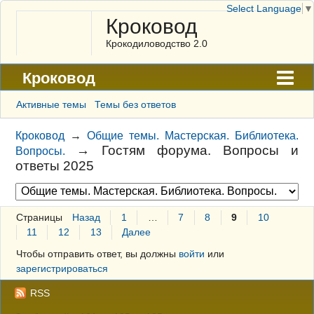
Select Language
▼
Кроковод
Крокодиловодство 2.0
Кроковод
Форум
Активные темы
Темы без ответов
Архив
Кроковод
→
Общие темы. Мастерская. Библиотека.
→
Гостям форума. Вопросы и
Вопросы.
ГАЛЕРЕЯ
ответы 2025
Правила
Поиск
Страницы
Назад
1
…
7
8
9
10
11
12
13
Далее
Регистрация
Чтобы отправить ответ, вы должны
войти
или
Вход
зарегистрироваться
RSS