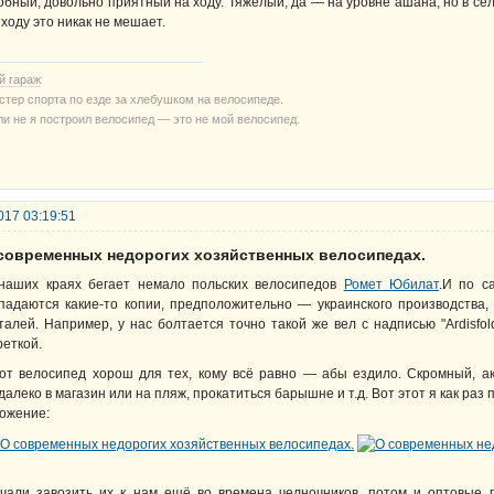
обный, довольно приятный на ходу. Тяжёлый, да — на уровне ашана, но в селе
 ходу это никак не мешает.
й гараж
стер спорта по езде за хлебушком на велосипеде.
ли не я построил велосипед — это не мой велосипед.
017 03:19:51
 современных недорогих хозяйственных велосипедах.
наших краях бегает немало польских велосипедов
Ромет Юбилат
.И по с
падаются какие-то копии, предположительно — украинского производства, 
талей. Например, у нас болтается точно такой же вел с надписью "Ardisfol
реткой.
от велосипед хорош для тех, кому всё равно — абы ездило. Скромный, а
далеко в магазин или на пляж, прокатиться барышне и т.д. Вот этот я как раз
ожение:
чали завозить их к нам ещё во времена челночников, потом и оптовые 