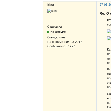
kisa
27-03-2
Re: О
Вт
ус
Старожил
На форуме
Откуда:
Киев
На форуме с
05-03-2017
Сообщений:
57 927
Ка
на
де
пр
Вт
жи
пр
эт
пр
Са
но
по
Са