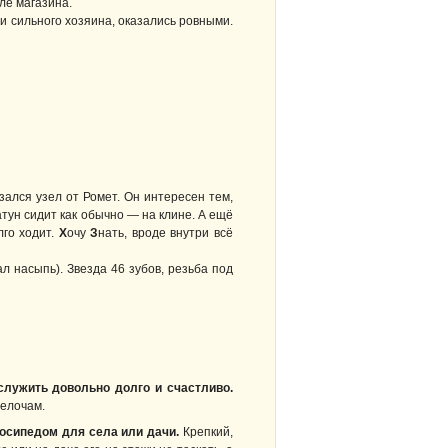
ле магазина.
и сильного хозяина, оказались ровными.
зался узел от Ромет. Он интересен тем,
тун сидит как обычно — на клине. А ещё
лго ходит.
Х
очу
З
нать, вроде внутри всё
 насыпь). Звезда 46 зубов, резьба под
служить довольно долго и счастливо.
елочам.
осипедом для села или дачи.
Крепкий,