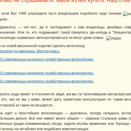
олько не спрашивайте, какой из них купить. Наш отве
 если Вас УЖЕ угораздило быть владельцем подобного чуда техники
дьбы...
думалось — нет-нет, да и заглядывают к нам владельцы дешёвых совр
значения. Или те, кто подумывает такой прикупить где-нибудь в "Эпицентр
лосипеды нормально эксплуатироваться не могут даже новые
к из новой магазинной поделки сделать велосипед:
лосипед из магазина. Мастер-класс.
писать сюда может и стесняются, видя, как мы тут культивируем авторскую раб
 кто, как не мы с вами, может дать грамотную консультацию по таким в
стерской за такое не возьмутся...
чь идёт о простейших велосипедах — дорожных, иногда складных, кот
большие деньги. Все они имеют много общего — сварные стальные рамы (о
лезные (редко-алюминиевые) обода, задняя втулка червячная или Торпедо
строены на китайских или индийских комплектующих.