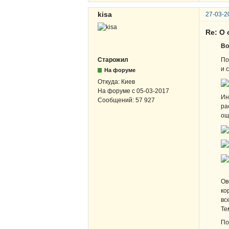
kisa
27-03-2
Re: О
Во
По
Старожил
и 
На форуме
Откуда:
Киев
На форуме с
05-03-2017
Ин
Сообщений:
57 927
ра
ощ
Ов
ко
вс
Те
По