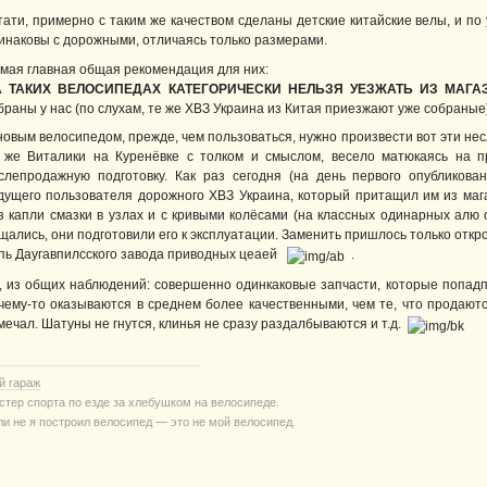
тати, примерно с таким же качеством сделаны детские китайские велы, и по 
инаковы с дорожными, отличаясь только размерами.
мая главная общая рекомендация для них:
А ТАКИХ ВЕЛОСИПЕДАХ КАТЕГОРИЧЕСКИ НЕЛЬЗЯ УЕЗЖАТЬ ИЗ МАГА
браны у нас (по слухам, те же ХВЗ Украина из Китая приезжают уже собраные),
новым велосипедом, прежде, чем пользоваться, нужно произвести вот эти не
 же Виталики на Куренёвке с толком и смыслом, весело матюкаясь на п
слепродажную подготовку. Как раз сегодня (на день первого опубликова
дущего пользователя дорожного ХВЗ Украина, который притащил им из мага
з капли смазки в узлах и с кривыми колёсами (на классных одинарных алю о
щались, они подготовили его к эксплуатации. Заменить пришлось только откр
пь Даугавпилсского завода приводных цеаей
.
, из общих наблюдений: совершенно одинкаковые запчасти, которые попадпю
чему-то оказываются в среднем более качественными, чем те, что продаютс
мечал. Шатуны не гнутся, клинья не сразу раздалбываются и т.д.
й гараж
стер спорта по езде за хлебушком на велосипеде.
ли не я построил велосипед — это не мой велосипед.