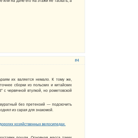
 или на даче его на этажи не таскать, а
#4
араям их валяется немало. К тому же,
точнее сборки из польских и китайских
d" с червячной втулкой, но рометовской
ккуратный без претензий — подскочить
 поднял из сарая для знакомой.
поставки пошли. Основная масса таких