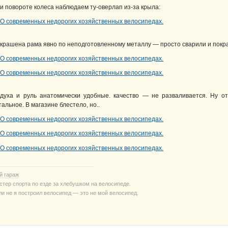
и повороте колеса наблюдаем ту-оверлап из-за крыла:
крашена рама явно по неподготовленному металлу — просто сварили и покрас
духа и руль анатомически удобные. качество — не разваливается. Ну отд
тальное. В магазине блестело, но..
й гараж
стер спорта по езде за хлебушком на велосипеде.
ли не я построил велосипед — это не мой велосипед.