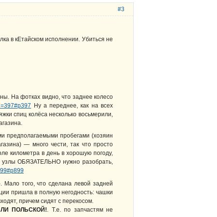
#3
лка в кЕтайском исполнении. Убиться не
ны. На фотках видно, что заднее колесо
pid=397#p397
Ну а переднее, как на всех
жки спиц колёса несколько восьмерили,
агазина.
ыми предполагаемыми пробегами (хозяин
газина) — много чести, так что просто
оле километра в день в хорошую погоду,
се узлы ОБЯЗАТЕЛЬНО нужно разобрать,
=899#p899
. Мало того, что сделана левой задней
ации пришла в полную негодность: чашки
одят, причем сидят с перекосом.
ЛИ ПОЛЬСКОЙ!
. Т.е. по запчастям не