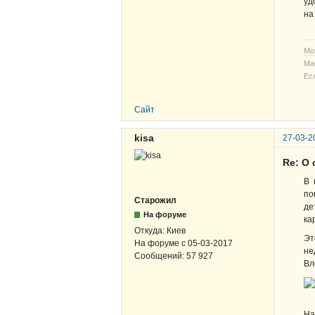
уд
на
Мо
Ма
Ес
Сайт
kisa
27-03-2
Re: О
В 
по
Старожил
де
На форуме
ка
Откуда:
Киев
Эт
На форуме с
05-03-2017
не
Сообщений:
57 927
Вл
На