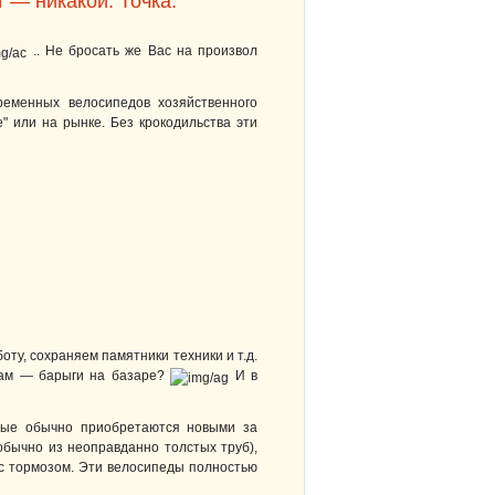
т — никакой. Точка.
.. Не бросать же Вас на произвол
еменных велосипедов хозяйственного
е" или на рынке. Без крокодильства эти
оту, сохраняем памятники техники и т.д.
елам — барыги на базаре?
И в
орые обычно приобретаются новыми за
бычно из неоправданно толстых труб),
 с тормозом. Эти велосипеды полностью