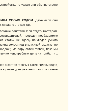
устройству, по узлам они обычно строго
ЗИНА СВОИМ ХОДОМ.
Даже если они
 сделано это кое-как.
сложные действия. Или отдать мастерам.
роизводителей, проведут необходимую
ния статьи не здесь) наблюдал умного
зина велосипед в красивой окраске, но
бодах!). За пару сотен гривен, пока мы
овенно непотребную цепь на прибалти...
т в состав готовых таких велосипедов,
я в розницу — уже несколько раз такое