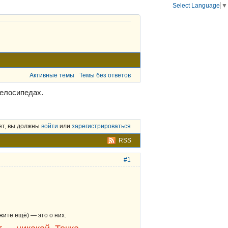
Select Language
▼
Активные темы
Темы без ответов
елосипедах.
ет, вы должны
войти
или
зарегистрироваться
RSS
#1
жите ещё) — это о них.