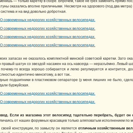
менишь — только каретку в сборе. Впрочем, такое не грех заменить прямо пос
туны оказались вполне приличными. Несмотря на здорового (под два метра) 
 система и на вид довольно добротная.
моих запасах не оказалось комплектной минской советской каретки. Зато ока
о правый шатун со звездой насажен на ось навсегда — неразъёмно. Левый ша
 почему-то всегда хорошо собирается и легко регулируется и контрится, до
слностью идентично минсктому, а вот так..
дные подшипники в пластиковом сепараторе (у меня лишних не было, сделал
дали буржуйская.
вод. Если из магазина этот велосипед тщательно перебрать, будет он 
личаясь от наших форумных красавцев только аляповатым исполнением по м
 своей конструкции, по замыслу он является
отличным хозяйственным вел