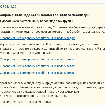
017 02:49:20
 современных недорогих хозяйственных велосипедах.
т довольно характерный б/у велосипед этой группы.
просили поставить на ноги велосипед. Это оказалась "Украина-Супер", прастих
с магазина начали ездить проездил он недолго — всё разболталось, а каретка
тересна геометрия велосипеда. База необычно коротка для дорожника —
сположена — 300 мм от дороги до низшей точки. Поэтому вел короткий и 
ущения. (Фото уже после моего ремонта)
ерсайзед (прастихоспади) трубы придают раме повышеную, по сравнению с
роткая база и более жёсткая рама не делают велосипед похожим на турис
его велосипеда и отдельно колёс. И толстых дорожных шин.
м не менее, своя приятность в его поведении есть.
нравился большой прочный багажник.