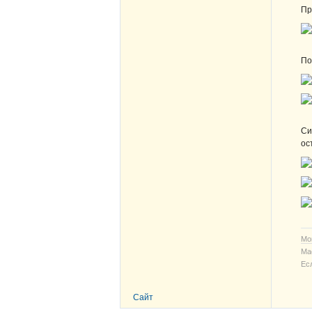
Пр
По
Си
ос
Мо
Ма
Ес
Сайт