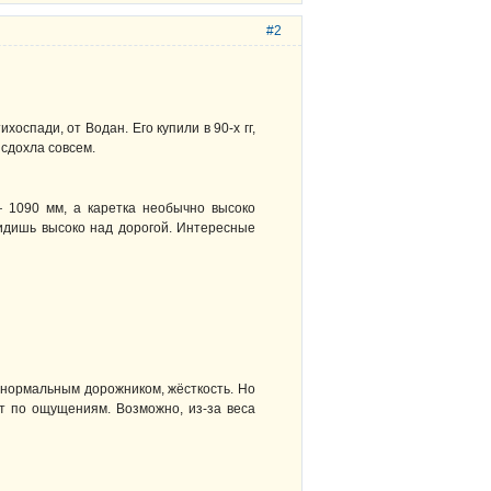
#2
оспади, от Водан. Его купили в 90-х гг,
 сдохла совсем.
 1090 мм, а каретка необычно высоко
сидишь высоко над дорогой. Интересные
 нормальным дорожником, жёсткость. Но
т по ощущениям. Возможно, из-за веса