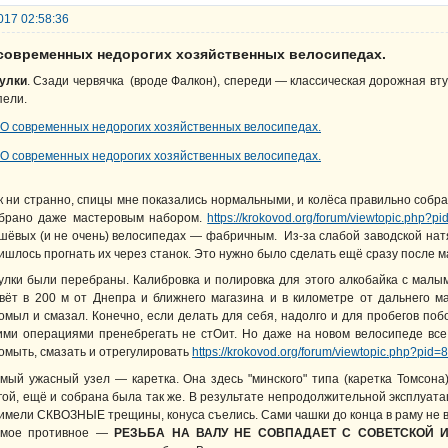
017 02:58:36
 современных недорогих хозяйственных велосипедах.
улки
. Сзади червячка (вроде Фалкон), спереди — классическая дорожная вту
пели.
к ни странно, спицы мне показались нормальными, и колёса правильно собра
брано даже мастеровым набором.
https://krokovod.org/forum/viewtopic.php?
шёвых (и не очень) велосипедах — фабричным. Из-за слабой заводской натя
ишлось прогнать их через станок. Это нужно было сделать ещё сразу после м
улки были перебраны. Калибровка и полировка для этого алкобайка с мал
вёт в 200 м от Днепра и ближнего магазина и в километре от дальнего ма
омыл и смазал. Конечно, если делать для себя, надолго и для пробегов поб
ими операциями пренебрегать не стОит. Но даже на новом велосипеде в
омыть, смазать и отрегулировать
https://krokovod.org/forum/viewtopic.php?pid
мый ужасный узел — каретка. Она здесь "минского" типа (каретка Томсона)
гой, ещё и собрана была так же. В результате непродолжительной эксплуат
имели СКВОЗНЫЕ трещины, конуса съелись. Сами чашки до конца в раму не вх
мое противное —
РЕЗЬБА НА ВАЛУ НЕ СОВПАДАЕТ С СОВЕТСКОЙ И