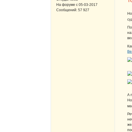
Т
На форуме с
05-03-2017
Сообщений:
57 927
Но
су
По
на
ве
Ка
Ве
А 
Но
ма
Ре
не
же
по