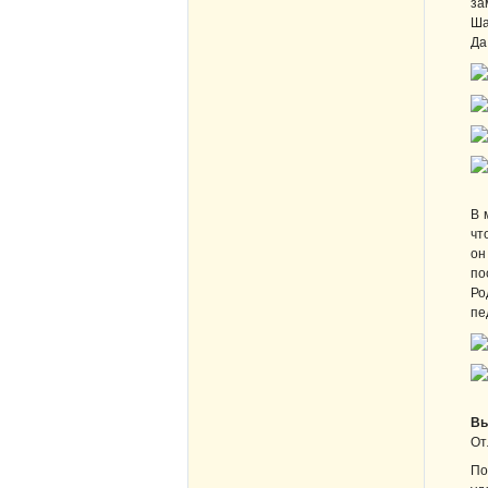
за
Ша
Да
В 
чт
он
по
Ро
пе
Вы
От
По