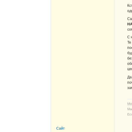
Кс
од
Са
Н
со
С 
Те
по
бу
бе
об
це
Да
по
за
Мо
Ма
Ес
Сайт