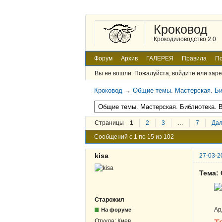
Кроковод
Крокодиловодство 2.0
Форум
Архив
ГАЛЕРЕЯ
Правила
По
Вы не вошли.
Пожалуйста, войдите или заре
Кроковод
→
Общие темы. Мастерская. Би
Страницы
1
2
3
…
7
Да
Сообщений с 1 по 15 из 102
kisa
27-03-2
Тема:
Старожил
Ар
На форуме
Откуда:
Киев