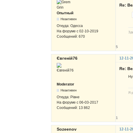
Re: В
Опытный
Неактивен
Откуда:
Одесса
На форуме с
02-10-2019
Зде
Сообщений:
670
5
Євгеній76
12-11-2
Re: В
Ну
Moderator
Неактивен
Я р
Откуда:
Рівне
На форуме с
06-03-2017
Сообщений:
13 862
1
Sozeenov
12-11-2