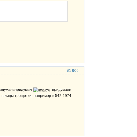
#1 909
идумала
придумал
придумали
а шлицы трещотки, например в 542 1974