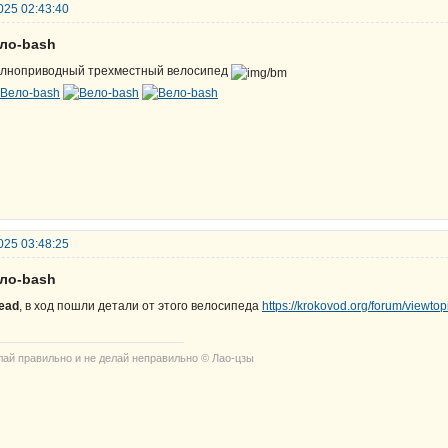
025 02:43:40
ело-bash
лноприводный трехместный велосипед
025 03:48:25
ело-bash
ead
, в ход пошли детали от этого велосипеда
https://krokovod.org/forum/viewt
лай правильно и не делай неправильно © Лао-цзы