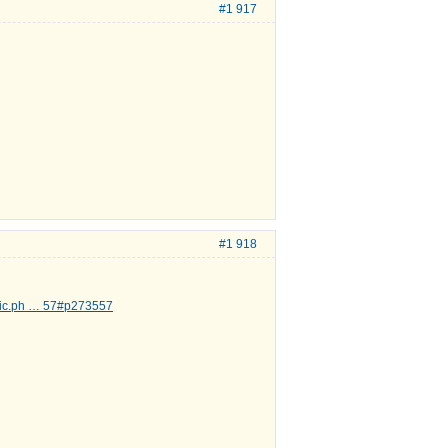
#1 917
#1 918
opic.ph … 57#p273557