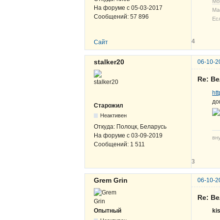
Мо
На форуме с
05-03-2017
Ма
Сообщений:
57 896
Ес
4
Сайт
stalker20
06-10-2
Re: В
ht
до
Старожил
Неактивен
Откуда:
Полоцк, Беларусь
На форуме с
03-09-2019
вн
Сообщений:
1 511
3
Grem Grin
06-10-2
Re: В
Опытный
ki