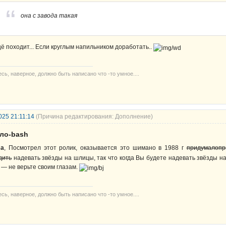
она с завода такая
ё походит... Если круглым напильником доработать..
сь, наверное, должно быть написано что -то умное....
025 21:11:14
(Причина редактирования: Дополнение)
ело-bash
sa
, Посмотрел этот ролик, оказывается это шимано в 1988 г
придумало
пр
дить
надевать звёзды на шлицы, так что когда Вы будете надевать звёзды н
в. — не верьте своим глазам.
сь, наверное, должно быть написано что -то умное....