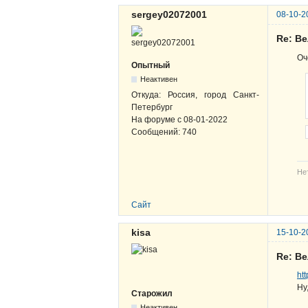
sergey02072001
08-10-2
Re: В
Оч
Опытный
Неактивен
Откуда:
Россия, город Санкт-
Петербург
На форуме с
08-01-2022
Сообщений:
740
Не
Сайт
kisa
15-10-2
Re: В
ht
Ну
Старожил
Неактивен