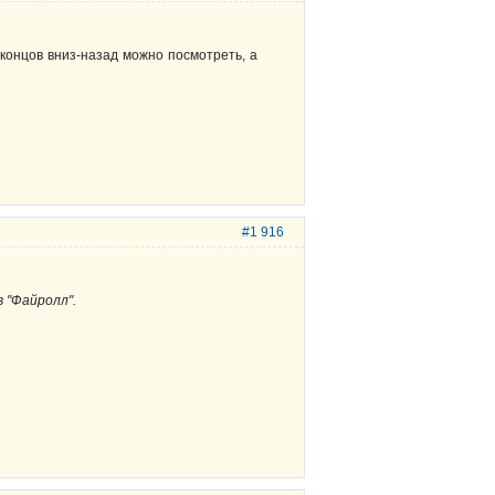
е концов вниз-назад можно посмотреть, а
#1 916
в "Файролл".