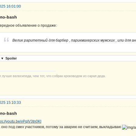
025 16:01:00
ело-bash
ередное объявление о продаже:
Велик раритетный для барбер , парикмахерских мужских , или для ан
▼
Spoiler
т лучше велосипеда, чем тот, что собран кроководом из сарая деда.
025 15:10:33
ело-bash
tps://youtu.be/vPqIV3tn0KI
, оно под смех участников, потому за аварию не считаем, выкладываю