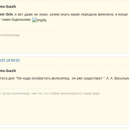
ело-bash
em Grin
, я вот даже не знаю, зачем знать какая передача включена, в конц
т такие будильники
и велосипеды
025 19:58:02
ело-bash
тата дня: "Не надо изобретать велосипед, он уже существует ".
А. А. Василье
т лучше велосипеда, чем тот, что собран кроководом из сарая деда.