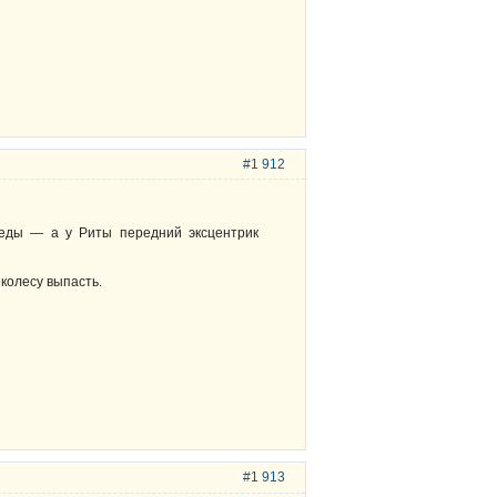
#1 912
ипеды — а у Риты передний эксцентрик
колесу выпасть.
#1 913