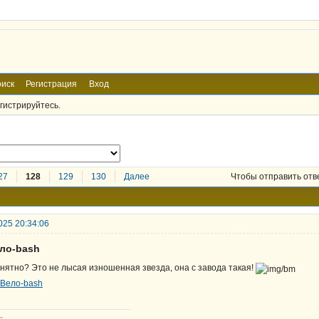
иск
Регистрация
Вход
гистрируйтесь.
27
128
129
130
Далее
Чтобы отправить отв
025 20:34:06
ело-bash
нятно? Это не лысая изношенная звезда, она с завода такая!