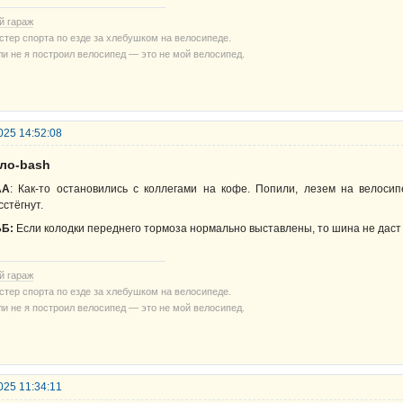
й гараж
стер спорта по езде за хлебушком на велосипеде.
ли не я построил велосипед — это не мой велосипед.
025 14:52:08
ело-bash
АА
: Как-то остановились с коллегами на кофе. Попили, лезем на велос
сстёгнут.
Б:
Если колодки переднего тормоза нормально выставлены, то шина не даст 
й гараж
стер спорта по езде за хлебушком на велосипеде.
ли не я построил велосипед — это не мой велосипед.
025 11:34:11