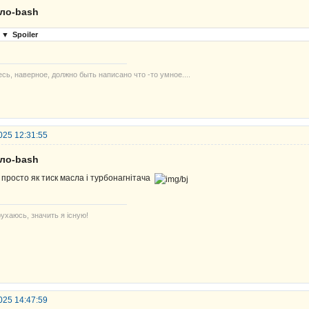
ело-bash
▼
Spoiler
сь, наверное, должно быть написано что -то умное....
025 12:31:55
ело-bash
 просто як тиск масла і турбонагнітача
ухаюсь, значить я існую!
025 14:47:59