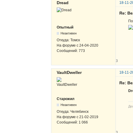
Dread
18-11-2
Re: В
По
Опытный
Неактивен
Откуда:
Томск
На форуме с
24-04-2020
Сообщений:
773
3
VaultDweller
18-11-2
Re: В
Dr
Старожил
Неактивен
Де
Откуда:
Челябинск
На форуме с
21-02-2019
Сообщений:
1 066
3