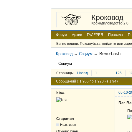
Кроковод
Крокодиловодство 2.0
Форум
Архив
ГАЛЕРЕЯ
Правила
По
Вы не вошли.
Пожалуйста, войдите или заре
→
Вело-bash
Кроковод
→
Социум
Страницы
Назад
1
…
126
1
Сообщений с 1 906 по 1 920 из 1 947
kisa
05-10-2
Re: В
По
Старожил
Неактивен
Откуда:
Киев