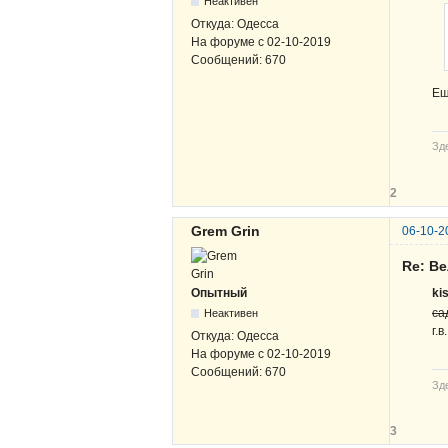
Неактивен
Откуда:
Одесса
На форуме с
02-10-2019
Сообщений:
670
Ещ
Зде
2
Grem Grin
06-10-2
Re: В
Опытный
ki
са
Неактивен
г.
Откуда:
Одесса
На форуме с
02-10-2019
Сообщений:
670
Зде
3