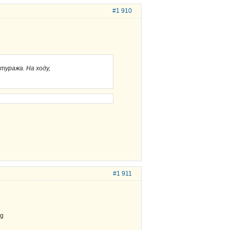
#1 910
туража. На ходу,
#1 911