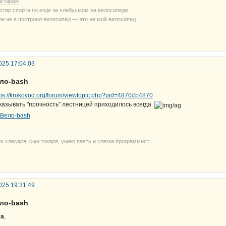
й гараж
стер спорта по езде за хлебушком на велосипеде.
ли не я построил велосипед — это не мой велосипед.
025 17:04:03
ело-bash
tps://krokovod.org/forum/viewtopic.php?pid=4870#p4870
казывать "прочность" лестницей приходилось всегда
ук слесаря, сын токаря, умею паять и слегка программист.
025 19:31:49
ело-bash
sa
,