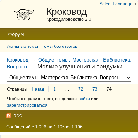
Select Language
▼
Кроковод
Крокодиловодство 2.0
Форум
Активные темы
Темы без ответов
Кроковод
→
Общие темы. Мастерская. Библиотека.
→
Мелкие улучшения и придумки.
Вопросы.
Страницы
Назад
1
…
72
73
74
Чтобы отправить ответ, вы должны
войти
или
зарегистрироваться
RSS
Сообщений с 1 096 по 1 106 из 1 106