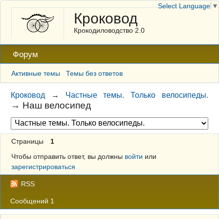
Select Language
▼
Кроковод
Крокодиловодство 2.0
Форум
Активные темы
Темы без ответов
Кроковод
→
Частные темы. Только велосипеды.
→
Наш велосипед
Страницы
1
Чтобы отправить ответ, вы должны
войти
или
зарегистрироваться
RSS
Сообщений 1