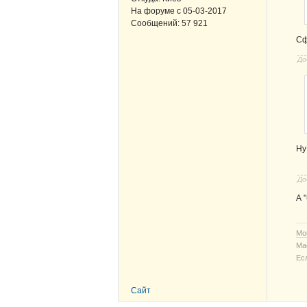
На форуме с
05-03-2017
Сообщений:
57 921
Сф
До
Ну
До
А 
Мо
Ма
Ес
Сайт