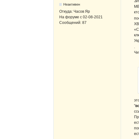
ЗИ
Неактивен
МВ
Откуда:
Часов Яр
кт
На форуме с
02-08-2021
по
Сообщений:
87
ХВ
«С
кл
Ук
.
Чи
эт
"
в
сс
Пр
ес
по
ес