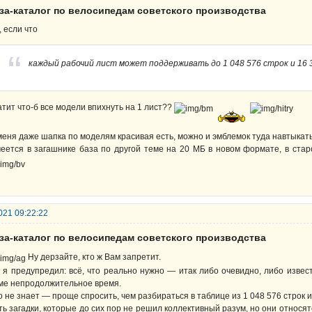
аза-каталог по велосипедам советского производства
, если что
каждый рабочий лист может поддерживать до 1 048 576 строк и 16
атит что-б все модели впихнуть на 1 лист??
меня даже шапка по моделям красивая есть, можно и эмблемок туда навтыкать
еется в загашнике база по другой теме на 20 МБ в новом формате, в ста
021 09:22:22
аза-каталог по велосипедам советского производства
Ну дерзайте, кто ж Вам запретит.
 я предупредил: всё, что реально нужно — итак либо очевидно, либо извес
ме непродолжительное время.
о не знает — проще спросить, чем разбираться в таблице из 1 048 576 строк 
ть загадки, которые до сих пор не решил коллективный разум, но они относя