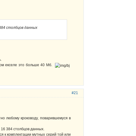
 384 столбцов данных
.
ром екселе это больше 40 Мб.
#21
тно любому кроководу, поварившемуся в
и 16 384 столбцов данных.
тся к комплектации мутных серий той или