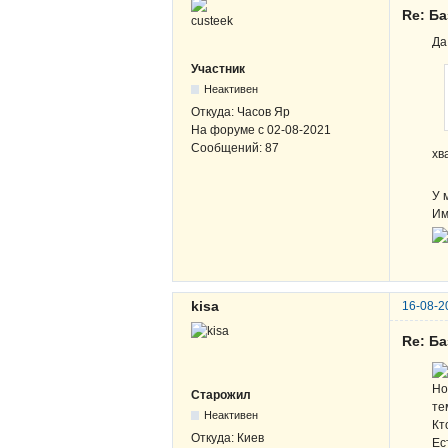
Re: Б
Да
Участник
Неактивен
Откуда:
Часов Яр
На форуме с
02-08-2021
Сообщений:
87
хв
У 
Им
kisa
16-08-2
Re: Б
Но
Старожил
те
Неактивен
Кт
Откуда:
Киев
Ес