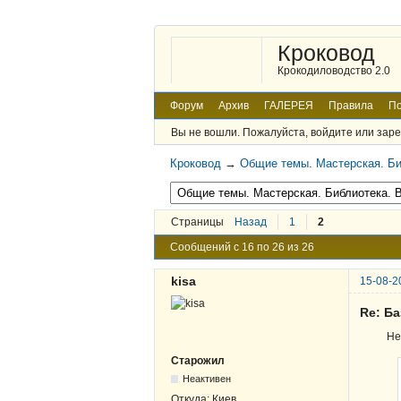
Кроковод
Крокодиловодство 2.0
Форум
Архив
ГАЛЕРЕЯ
Правила
По
Вы не вошли.
Пожалуйста, войдите или заре
Кроковод
→
Общие темы. Мастерская. Би
Страницы
Назад
1
2
Сообщений с 16 по 26 из 26
kisa
15-08-2
Re: Б
Не
Старожил
Неактивен
Откуда:
Киев