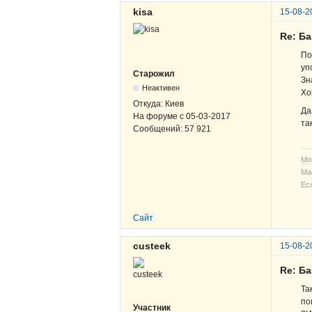
kisa
15-08-2
Re: Б
По
уп
Старожил
Зн
Неактивен
Хо
Откуда:
Киев
Да
На форуме с
05-03-2017
та
Сообщений:
57 921
Мо
Ма
Ес
Сайт
custeek
15-08-2
Re: Б
Та
по
Участник