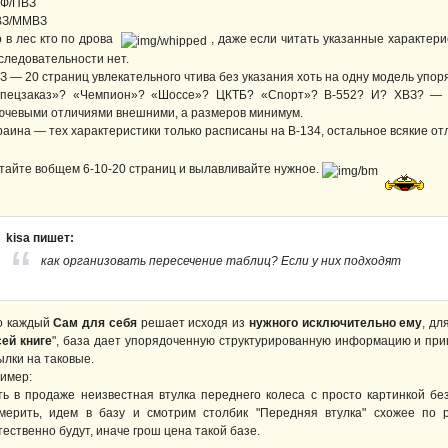
Ф/ПВЗ
З/ММВЗ
о в лес кто по дрова
, даже если читать указанные характери
следовательности нет.
З — 20 страниц увлекательного чтива без указания хоть на одну модель упор
пецзаказ»? «Чемпион»? «Шоссе»? ЦКТБ? «Спорт»? В-552? И? ХВЗ? — то
ючевыми отличиями внешними, а размеров минимум.
раина — тех характеристики только расписаны на В-134, остальное всякие о
тайте вобщем 6-10-20 страниц и вылавливайте нужное.
kisa пишет:
как организовать пересечение таблиц? Если у них подходят
о каждый
Сам для себя
решает исходя из
нужного исключительно ему
, дл
сей книге
", база дает упорядоченную структурированную информацию и при
ылки на таковые.
имер:
ть в продаже неизвестная втулка переднего колеса с просто картинкой бе
мерить, идем в базу и смотрим столбик "Передняя втулка" схожее по
тественно будут, иначе грош цена такой базе.