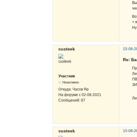
Вы
ча
Во
+ 
Ну
custeek
15-08-2
Re: Б
Пр
Ли
Участник
ПВ
Неактивен
ЗИ
Откуда:
Часов Яр
На форуме с
02-08-2021
Ли
Сообщений:
87
\В
custeek
15-08-2