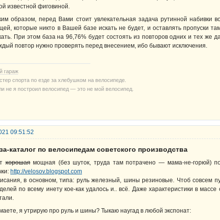
ой известной фиговиной.
ким образом, перед Вами стоит увлекательная задача рутинной набивки в
щей, которые никто в Вашей базе искать не будет, и оставлять пропуски там
кать. При этом база на 96,76% будет состоять из повторов одних и тех же 
ждый повтор нужно проверять перед внесением, ибо бывают исключения.
й гараж
стер спорта по езде за хлебушком на велосипеде.
ли не я построил велосипед — это не мой велосипед.
021 09:51:52
аза-каталог по велосипедам советского производства
от
хорошая
мощная (без шуток, труда там потрачено — мама-не-горюй) по
чки:
http://velosov.blogspot.com
исания, в основном, типа: руль железный, шины резиновые. Чтоб совсем пу
делей по всему инету кое-как удалось и.. всё. Даже характеристики в массе
тали.
маете, я утрирую про руль и шины? Тыкаю наугад в любой экспонат: