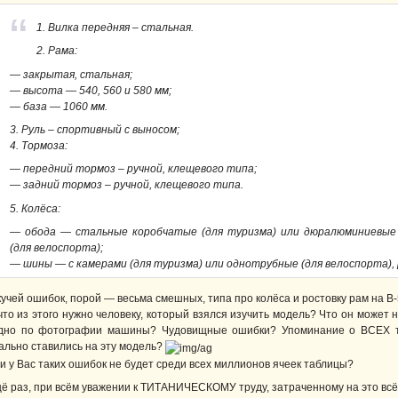
1. Вилка передняя – стальная.
2. Рама:
— закрытая, стальная;
— высота — 540, 560 и 580 мм;
— база — 1060 мм.
3. Руль – спортивный с выносом;
4. Тормоза:
— передний тормоз – ручной, клещевого типа;
— задний тормоз – ручной, клещевого типа.
5. Колёса:
— обода — стальные коробчатые (для туризма) или дюралюминиевые 
(для велоспорта);
— шины — с камерами (для туризма) или однотрубные (для велоспорта), 
кучей ошибок, порой — весьма смешных, типа про колёса и ростовку рам на В-
что из этого нужно человеку, который взялся изучить модель? Что он может н
дно по фотографии машины? Чудовищные ошибки? Упоминание о ВСЕХ тип
ально ставились на эту модель?
и у Вас таких ошибок не будет среди всех миллионов ячеек таблицы?
ё раз, при всём уважении к ТИТАНИЧЕСКОМУ труду, затраченному на это всё