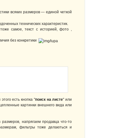
стики всяких размеров — единой четкой
ядоченных технических характеристик.
же самое, текст с историей, фото ,
тличия без конкретики
я этого есть кнопка "
поиск на листе
" или
цепленные картинки внешнего вида или
з размеров, напрягаем продавца что-то
 размерам, фильтры тоже делаються и