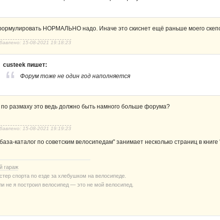
ормулировать НОРМАЛЬНО надо. Иначе это скиснет ещё раньше моего скеп
бавлено: 15-08-2021 19:18:23
custeek пишет:
Форум тоже не один год наполняется
 по размаху это ведь должно быть намного больше форума?
бавлено: 15-08-2021 19:19:23
"база-каталог по советским велосипедам" занимает несколько страниц в книге
й гараж
стер спорта по езде за хлебушком на велосипеде.
ли не я построил велосипед — это не мой велосипед.