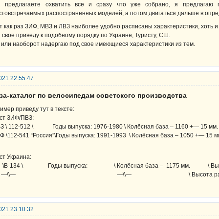
 предлагаете охватить все и сразу что уже собрано, я предлагаю 
стовстречаемых распостраненных моделей, а потом двигаться дальше в опр
т как раз ЗИФ, МВЗ и ЛВЗ наиболее удобно расписаны характеристики, хоть и
я свое приведу к подобному порядку по Украине, Туристу, СШ.
 или наоборот надергаю под свое имеющиеся характеристики из тем.
021 22:55:47
аза-каталог по велосипедам советского производства
имер приведу тут в тексте:
ст ЗИФ/ПВЗ:
З \ 112-512 \ Годы выпуска: 1976-1980 \ Колёсная база – 1160 +— 15 мм. 
Ф \112-541 “Россия”\Годы выпуска: 1991-1993 \ Колёсная база – 1050 +— 15 м
ст Украина:
-134 \ Годы выпуска: \ Колёсная база – 1175 мм. \ Высота
—\\— —\\— \ Высота рамы – 58
021 23:10:32