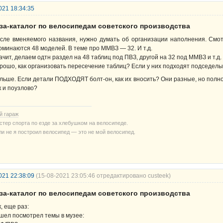
021 18:34:35
аза-каталог по велосипедам советского производства
сле вменяемого названия, нужно думать об организации наполнения. Смо
оминаются 48 моделей. В теме про ММВЗ — 32. И т.д.
ачит, делаем одтн раздел на 48 таблиц под ПВЗ, другой на 32 под ММВЗ и т.д.
рошо, как организовать пересечение таблиц? Если у них подходят подседелы
льше. Если детали ПОДХОДЯТ болт-он, как их вносить? Они разные, но полн
к и поузлово?
й гараж
стер спорта по езде за хлебушком на велосипеде.
ли не я построил велосипед — это не мой велосипед.
021 22:38:09
(15-08-2021 23:05:46 отредактировано custeek)
аза-каталог по велосипедам советского производства
к, еще раз:
шел посмотрел темы в музее: