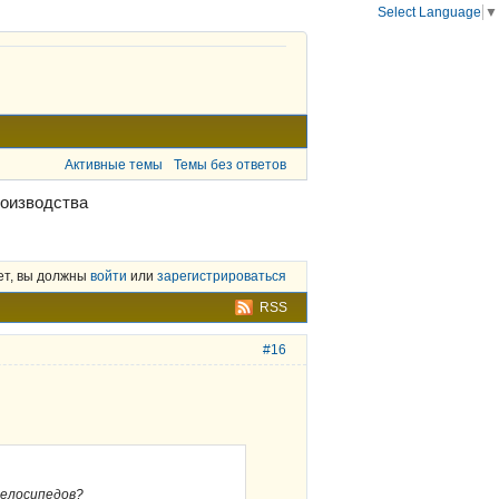
Select Language
▼
Активные темы
Темы без ответов
роизводства
ет, вы должны
войти
или
зарегистрироваться
RSS
#16
велосипедов?