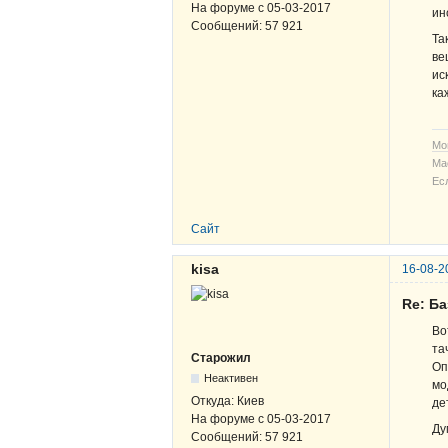
На форуме с
05-03-2017
ин
Сообщений:
57 921
Та
ве
ис
ка
Мо
Ма
Ес
Сайт
kisa
16-08-2
Re: Б
В
та
Старожил
Оп
Неактивен
мо
Откуда:
Киев
де
На форуме с
05-03-2017
Ду
Сообщений:
57 921