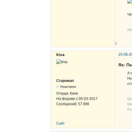
Че
Иб
1
kisa
25-06-2
Re: Па
А 
Ну
Старожил
ст
Неактивен
Откуда:
Киев
На форуме с
05-03-2017
Мо
Сообщений:
57 896
Ма
Ес
Сайт