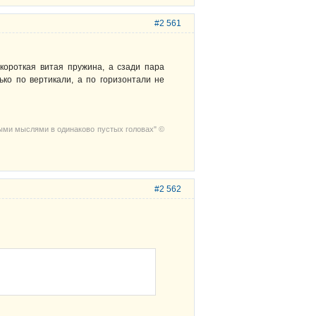
#2 561
короткая витая пружина, а сзади пара
ько по вертикали, а по горизонтали не
выми мыслями в одинаково пустых головах" ©
#2 562