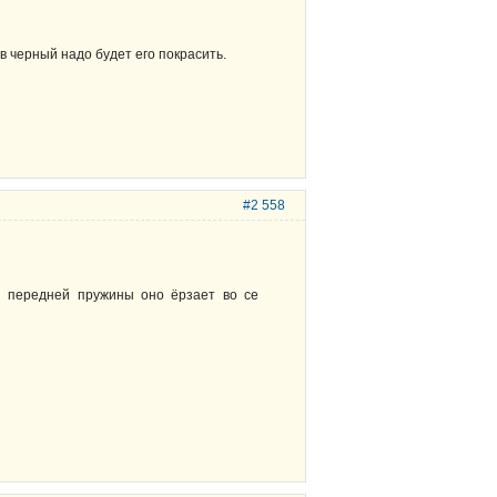
в черный надо будет его покрасить.
#2 558
ой передней пружины оно ёрзает во се