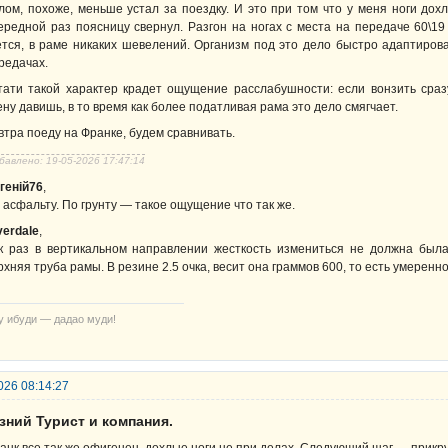
лом, похоже, меньше устал за поездку. И это при том что у меня ноги дох
ередной раз поясницу свернул. Разгон на ногах с места на передаче 60\19
ется, в раме никаких шевелений. Организм под это дело быстро адаптиров
редачах.
тати такой характер крадет ощущение расслабушности: если вонзить ср
ену давишь, в то время как более податливая рама это дело смягчает.
втра поеду на Франке, будем сравнивать.
бавлено: 19-05-2026 17:47:14
геній76
,
 асфальту. По грунту — такое ощущение что так же.
verdale
,
к раз в вертикальном направлении жесткость измениться не должна была
рхняя труба рамы. В резине 2.5 очка, весит она граммов 600, то есть умеренно
у ибуди — дадао муди!
026 08:14:27
зний Турист и компания.
анк все так же офигенен, дохлые ноги не при делах. Следующий шаг — прикру