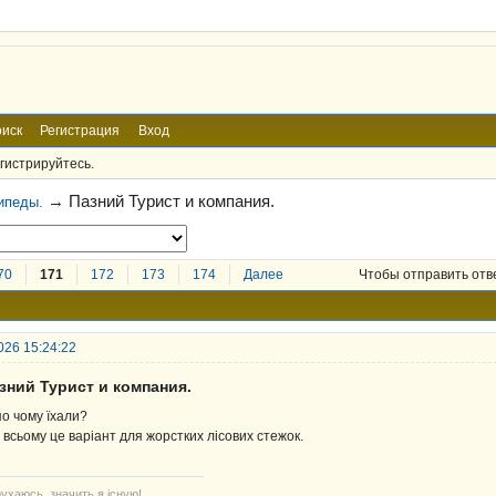
иск
Регистрация
Вход
гистрируйтесь.
→
Пазний Турист и компания.
ипеды.
70
171
172
173
174
Далее
Чтобы отправить отв
026 15:24:22
зний Турист и компания.
по чому їхали?
 всьому це варіант для жорстких лісових стежок.
ухаюсь, значить я існую!