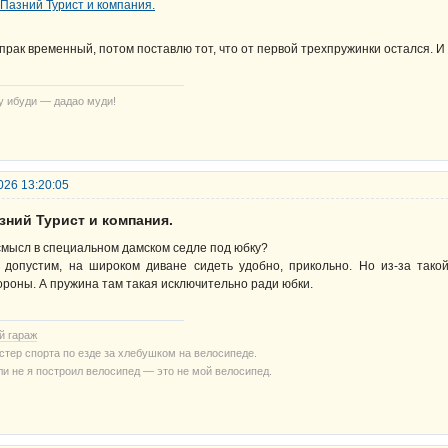
прак временный, потом поставлю тот, что от первой трехпружинки остался. И 
у ибуди — дадао муди!
026 13:20:05
зний Турист и компания.
смысл в специальном дамском седле под юбку?
 допустим, на широком диване сидеть удобно, прикольно. Но из-за так
ороны. А пружина там такая исключительно ради юбки.
й гараж
стер спорта по езде за хлебушком на велосипеде.
ли не я построил велосипед — это не мой велосипед.