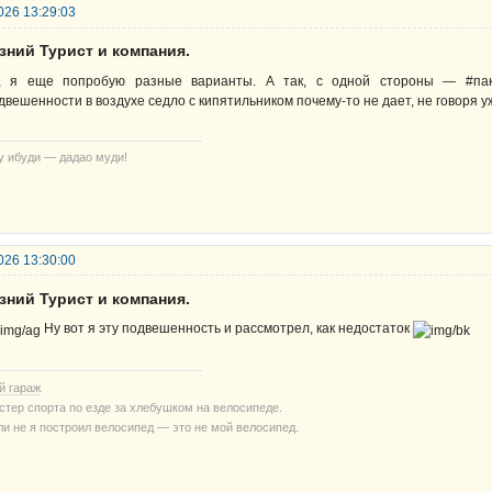
026 13:29:03
зний Турист и компания.
, я еще попробую разные варианты. А так, с одной стороны — #пак
двешенности в воздухе седло с кипятильником почему-то не дает, не говоря у
у ибуди — дадао муди!
026 13:30:00
зний Турист и компания.
Ну вот я эту подвешенность и рассмотрел, как недостаток
й гараж
стер спорта по езде за хлебушком на велосипеде.
ли не я построил велосипед — это не мой велосипед.