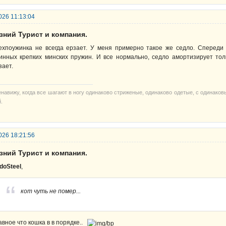
026 11:13:04
зний Турист и компания.
ехпоужинка не всегда ерзает. У меня примерно такое же седло. Спереди 
инных крепких минских пружин. И все нормально, седло амортизирует тол
зает.
енавижу, когда все шагают в ногу одинаково стриженые, одинаково одетые, с одинако
.
026 18:21:56
зний Турист и компания.
doSteel
,
кот чуть не помер...
авное что кошка в в порядке..