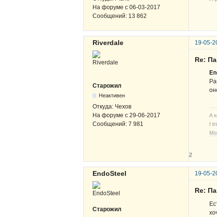
На форуме с
06-03-2017
Сообщений:
13 862
Riverdale
19-05-2
Re: Па
En
Ра
Старожил
он
Неактивен
Откуда:
Чехов
На форуме с
29-06-2017
А 
Сообщений:
7 981
I t
Мо
2
EndoSteel
19-05-2
Re: Па
Ес
Старожил
хо