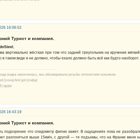
026 16:06:02
зний Турист и компания.
doSteel
,
ма вертикально жёсткая при том что задний треугольник на кручение мягкий
о в таком виде и не должно, чтобы ехало должно быть всё как будто наоборот.
когда водка закончилась, мы обезжиривали резьбы пятилетним коньяком.
ried [соха] And got [софа]
й гараж
026 16:43:19
зний Турист и компания.
ть подозрение что спидометр фигню кажет. В ощущениях пока не разобралс
чет разгоняться выше 15км\ч, с другой — те подъемы, что на Франке меня на