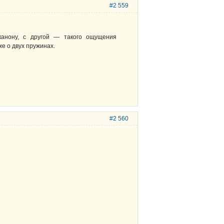
#2 559
анону, с другой — такого ощущения
же о двух пружинах.
#2 560