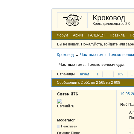
Кроковод
Крокодиловодство 2.0
Форум
Архив
ГАЛЕРЕЯ
Правила
По
Вы не вошли.
Пожалуйста, войдите или заре
Кроковод
→
Частные темы. Только велос
Страницы
Назад
1
…
169
1
Сообщений с 2 551 по 2 565 из 2 608
Євгеній76
19-05-2
Re: Па
А 
По
Moderator
Неактивен
Откуда:
Рівне
Я р