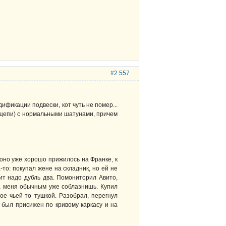
#2 557
дификации подвески, кот чуть не помер...
а цепи) с нормальными шатунами, причем
о оно уже хорошо прижилось на Франке, к
то: покупал жене на складник, но ей не
ит надо дубль два. Помониторил Авито,
аса меня обычным уже соблазнишь. Купил
ое чьей-то тушкой. Разобрал, перегнул
 был присижен по кривому каркасу и на