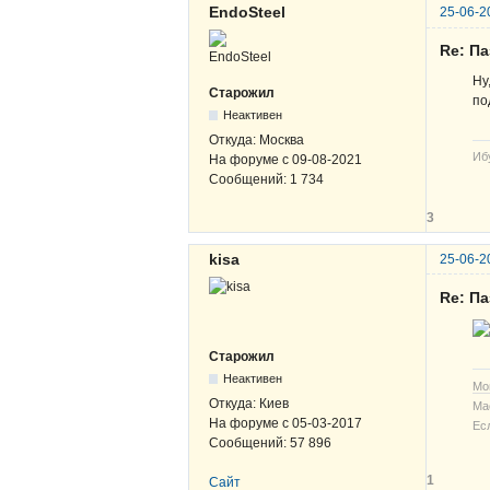
EndoSteel
25-06-2
Re: Па
Ну
Старожил
по
Неактивен
Откуда:
Москва
Иб
На форуме с
09-08-2021
Сообщений:
1 734
3
kisa
25-06-2
Re: Па
Старожил
Неактивен
Мо
Откуда:
Киев
Ма
На форуме с
05-03-2017
Ес
Сообщений:
57 896
1
Сайт