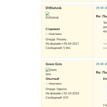
DVDshnik
26-06-2
Re: Па
Тр
дл
Старожил
ер
Неактивен
Откуда:
Рязань
На форуме с
05-04-2017
"Н
Сообщений:
5 941
Кий
Grem Grin
26-06-2
Re: Па
Опытный
En
Неактивен
Откуда:
Одесса
На форуме с
02-10-2019
Сообщений:
670
Гл