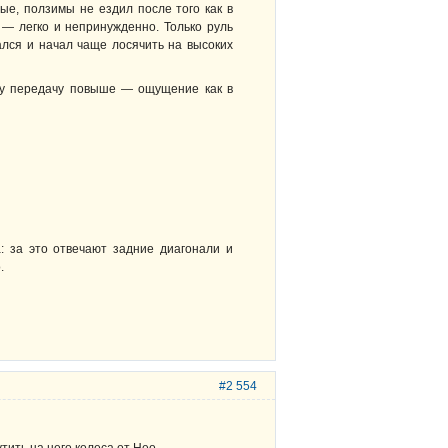
лые, ползимы не ездил после того как в
 — легко и непринужденно. Только руль
ался и начал чаще лосячить на высоких
азу передачу повыше — ощущение как в
: за это отвечают задние диагонали и
.
#2 554
тить на него колеса от Нео.