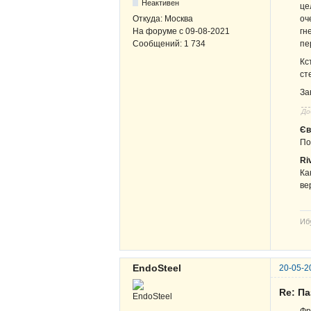
Неактивен
це
оч
Откуда:
Москва
гн
На форуме с
09-08-2021
пе
Сообщений:
1 734
Кс
ст
За
До
Єв
По
Ri
Ка
ве
Иб
EndoSteel
20-05-2
Re: Па
Фр