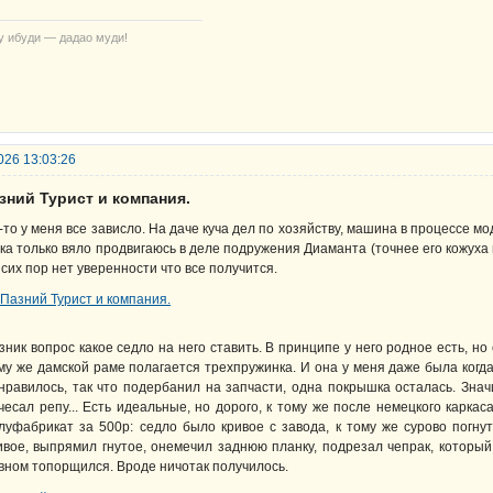
у ибуди — дадао муди!
026 13:03:26
зний Турист и компания.
-то у меня все зависло. На даче куча дел по хозяйству, машина в процессе мо
ка только вяло продвигаюсь в деле подружения Диаманта (точнее его кожух
 сих пор нет уверенности что все получится.
зник вопрос какое седло на него ставить. В принципе у него родное есть, н
му же дамской раме полагается трехпружинка. И она у меня даже была когда-
нравилось, так что подербанил на запчасти, одна покрышка осталась. Знач
чесал репу... Есть идеальные, но дорого, к тому же после немецкого карк
луфабрикат за 500р: седло было кривое с завода, к тому же сурово погнут
ивое, выпрямил гнутое, онемечил заднюю планку, подрезал чепрак, который
вном топорщился. Вроде ничотак получилось.