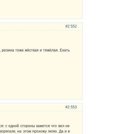
#2 552
, резина тоже жёсткая и тяжёлая. Ехать
#2 553
я: с одной стороны кажется что вел не
прягали, на этом прохожу легко. Да и в