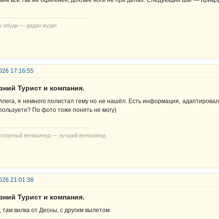
у ибуди — дадао муди!
026 17:16:55
зний Турист и компания.
ллега, я немного полистал тему но не нашёл. Есть информация, адаптировали
пользуете? По фото тоже понять не могу)
сплатный велосипед — лучший велосипед
026 21:01:38
зний Турист и компания.
, там вилка от Десны, с другим вылетом.