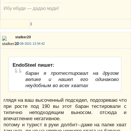
Ибу ибуди — дадао муди!
3
stalker20
10-08-2021 13:34:42
EndoSteel пишет:
баран я протестировал на другом
велике и нашел его одинаково
неудобным во всех хватах
глядя на ваш высоченный подседел, подозреваю что
при росте под 190 вы этот баран тестировали с
типично неподходящим выносом. отсюда и
впечатление негативное.
потому и турист в руки долбит--даже на палке хват
там чуть ли не на уровне нижнего хвата на баране.