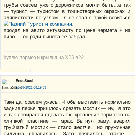
трубы совсем уже с дорожников могли быть...а так
— турист — туристом в тошнотворных окрасках и
аляпистости по узлам....я не стал с такой возиться
продал на авито энтузиасту по цене чермета + на
пиво — он ради выноса ее забрал.
Куплю тормоз и крылья на ХВЗ в22
EndoSteel
10-08-2021 08:19:53
Таки да, совсем ужасы. Чтобы выставить нормально
задние перья пришлось срезать мостик — ну, я это
и так собирался сделать т.к. крепление тормозов на
хлипкой пластине — мрак. Выгнул раму, вварил
трубчатый мостик — стало жестче, но пружинная
сидушка справилась. Зато появилось этакое "