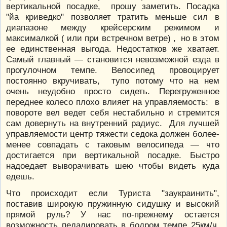
вертикальной посадке, прошу заметить. Посадка
"йа криведко" позволяет тратить меньше сил в
диапазоне между крейсерским режимом и
максималкой ( или при встречном ветре) , но в этом
ее единственная выгода. Недостатков же хватает.
Самый главный — становится невозможной езда в
прогулочном темпе. Велосипед провоцирует
постоянно вкручивать, тупо потому что на нем
очень неудобно просто сидеть. Перегруженное
переднее колесо плохо влияет на управляемость: в
повороте вел ведет себя нестабильно и стремится
сам довернуть на внутренний радиус. Для лучшей
управляемости центр тяжести седока должен более-
менее совпадать с таковым велосипеда — что
достигается при вертикальной посадке. Быстро
надоедает выворачивать шею чтобы видеть куда
едешь.
Что происходит если Туриста "заукраинить",
поставив широкую пружинную сидушку и высокий
прямой руль? У нас по-прежнему остается
возможность педалировать в бодром темпе 25км/ч,