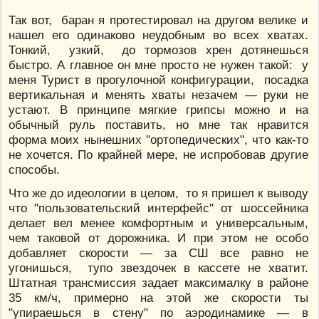
Так вот, баран я протестировал на другом велике и
нашел его одинаково неудобным во всех хватах.
Тонкий, узкий, до тормозов хрен дотянешься
быстро. А главное он мне просто не нужен такой: у
меня Турист в прогулочной конфигурации, посадка
вертикальная и менять хваты незачем — руки не
устают. В принципе мягкие грипсы можно и на
обычный руль поставить, но мне так нравится
форма моих нынешних "ортопедических", что как-то
не хочется. По крайней мере, не испробовав другие
способы.
Что же до идеологии в целом, то я пришел к выводу
что "пользовательский интерфейс" от шоссейника
делает вел менее комфортным и универсальным,
чем таковой от дорожника. И при этом не особо
добавляет скорости — за СШ все равно не
угонишься, тупо звездочек в кассете не хватит.
Штатная трансмиссия задает максималку в районе
35 км/ч, примерно на этой же скорости ты
"упираешься в стену" по аэродинамике — в