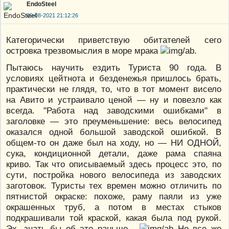
EndoSteel
09-08-2021 21:12:26
Категорически приветствую обитателей сего
островка трезвомыслия в море мрака
.
Пытаюсь научить ездить Туриста 90 года. В
условиях цейтнота и безденежья пришлось брать,
практически не глядя, то, что в тот момент висело
на Авито и устраивало ценой — ну и повезло как
всегда. "Работа над заводскими ошибками" в
заголовке — это преуменьшение: весь велосипед
оказался одной большой заводской ошибкой. В
общем-то он даже был на ходу, но — НИ ОДНОЙ,
сука, кондиционной детали, даже рама спаяна
криво. Так что описываемый здесь процесс это, по
сути, постройка нового велосипеда из заводских
заготовок. Туристы тех времен можно отличить по
пятнистой окраске: похоже, раму паяли из уже
окрашенных труб, а потом в местах стыков
подкрашивали той краской, какая была под рукой.
Эх, знать бы об это раньше...
Но все же