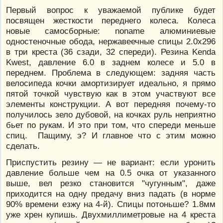
Первый вопрос к уважаемой публике будет
посвящен жесткости переднего колеса. Колеса
новые самосборные: noname алюминиевые
одностеночные обода, нержавеечные спицы 2.0х296
в три креста (36 сзади, 32 спереди). Резина Kenda
Kwest, давление 6.0 в заднем колесе и 5.0 в
переднем. Проблема в следующем: задняя часть
велосипеда кочки амортизирует идеально, я прямо
пятой точкой чувствую как в этом участвуют все
элементы конструкции. А вот передняя почему-то
получилось зело дубовой, на кочках руль неприятно
бьет по рукам. И это при том, что спереди меньше
спиц. Пащиму, э? И главное что с этим можно
сделать.
Приспустить резину — не вариант: если уронить
давление больше чем на 0.5 очка от указанного
выше, вел резко становится "чугунным", даже
приходится на одну предачу вниз падать (в норме
90% времени езжу на 4-й). Спицы потоньше? 1.8мм
уже хрен купишь. Двухмиллиметровые на 4 креста