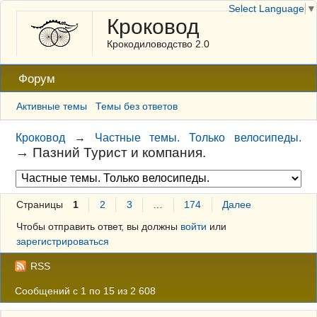
Select Language
▼
Кроковод
Крокодиловодство 2.0
Форум
Активные темы
Темы без ответов
Кроковод
→
Частные темы. Только велосипеды.
→
Пазний Турист и компания.
Страницы
1
2
3
…
174
Далее
Чтобы отправить ответ, вы должны
войти
или
зарегистрироваться
RSS
Сообщений с 1 по 15 из 2 608