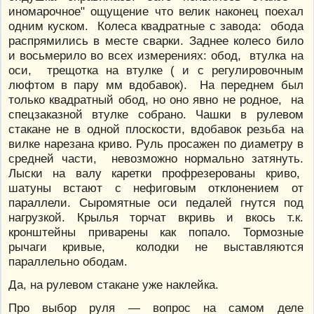
иномарочное" ощущение что велик наконец поехал
одним куском. Колеса квадратные с завода: обода
распрямились в месте сварки. Заднее колесо било
и восьмерило во всех измерениях: обод, втулка на
оси, трещотка на втулке ( и с регулировочным
люфтом в пару мм вдобавок). На переднем был
только квадратный обод, но оно явно не родное, на
спецзаказной втулке собрано. Чашки в рулевом
стакане не в одной плоскости, вдобавок резьба на
вилке нарезана криво. Руль просажен по диаметру в
средней части, невозможно нормально затянуть.
Лыски на валу каретки профрезерованы криво,
шатуны встают с нефиговым отклонением от
параллели. Сыромятные оси педалей гнутся под
нагрузкой. Крылья торчат вкривь и вкось т.к.
кронштейны приварены как попало. Тормозные
рычаги кривые, колодки не выставляются
параллельно ободам.
Да, на рулевом стакане уже наклейка.
Про выбор руля — вопрос на самом деле