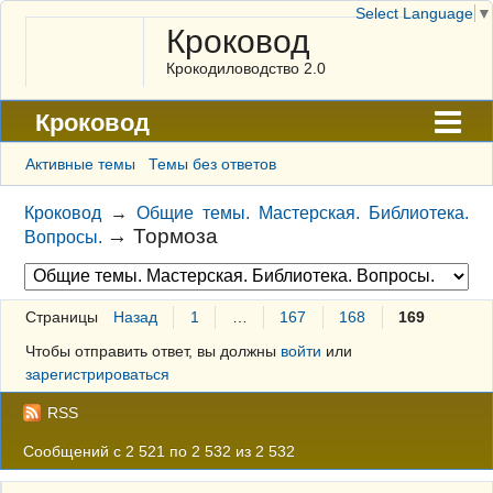
Select Language
▼
Кроковод
Крокодиловодство 2.0
Кроковод
Форум
Активные темы
Темы без ответов
Архив
Кроковод
→
Общие темы. Мастерская. Библиотека.
→
Тормоза
Вопросы.
ГАЛЕРЕЯ
Правила
Страницы
Назад
1
…
167
168
169
Поиск
Чтобы отправить ответ, вы должны
войти
или
Регистрация
зарегистрироваться
Вход
RSS
Сообщений с 2 521 по 2 532 из 2 532