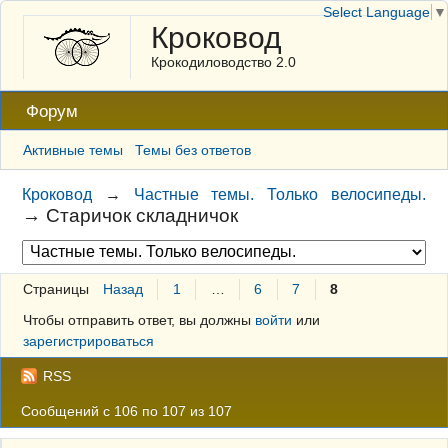
Select Language
▼
Кроковод
Крокодиловодство 2.0
Форум
Активные темы
Темы без ответов
Кроковод
→
Частные темы. Только велосипеды.
→
Старичок складничок
Страницы
Назад
1
…
6
7
8
Чтобы отправить ответ, вы должны
войти
или
зарегистрироваться
RSS
Сообщений с 106 по 107 из 107