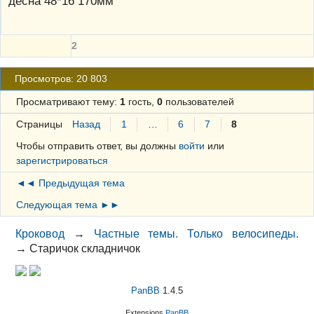
десна 48*16 170мм
2
Просмотров: 20 803
Просматривают тему:
1
гость,
0
пользователей
Страницы
Назад
1
…
6
7
8
Чтобы отправить ответ, вы должны
войти
или
зарегистрироваться
◄◄ Предыдущая тема
Следующая тема ►►
Кроковод
→
Частные темы. Только велосипеды.
→
Старичок складничок
PanBB
1.4.5
Extensions
PanBB