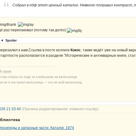
Собрал в пдф этот ценный каталог. Немного поправил контраст, п
ё раз перепаковал (потому так долго)
▼
Spoiler
перезалил к нам.Ссылка в посте коллеги
Кокос
, также ведёт уже на новый вар
стартпосте располагается в разделе "Исторические и антикварные книги, стат
й гараж
стер спорта по езде за хлебушком на велосипеде.
ли не я построил велосипед — это не мой велосипед.
026 21:33:40
(Причина редактирования: изменил ссылку)
иблиотека
лосипеды и запасные части. Каталог. 1974