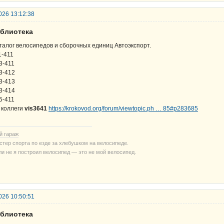
026 13:12:38
иблиотека
талог велосипедов и сборочных единиц Автоэкспорт.
1-411
3-411
3-412
3-413
3-414
5-411
 коллеги
vis3641
https://krokovod.org/forum/viewtopic.ph … 85#p283685
й гараж
стер спорта по езде за хлебушком на велосипеде.
ли не я построил велосипед — это не мой велосипед.
026 10:50:51
иблиотека