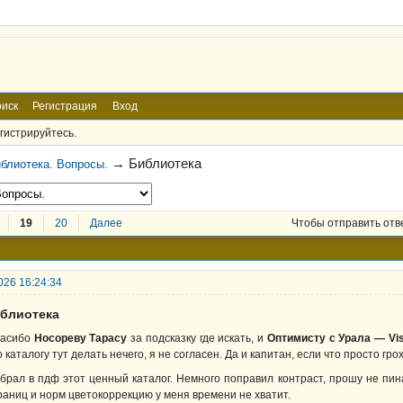
иск
Регистрация
Вход
гистрируйтесь.
→
Библиотека
блиотека. Вопросы.
19
20
Далее
Чтобы отправить отв
026 16:24:34
иблиотека
асибо
Носореву Тарасу
за подсказку где искать, и
Оптимисту с Урала — Vi
о каталогу тут делать нечего, я не согласен. Да и капитан, если что просто гро
брал в пдф этот ценный каталог. Немного поправил контраст, прошу не пин
раниц и норм цветокоррекцию у меня времени не хватит.