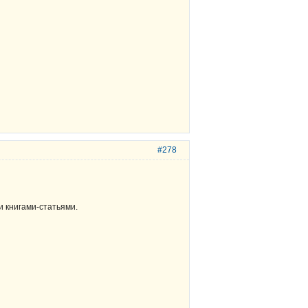
#278
и книгами-статьями.