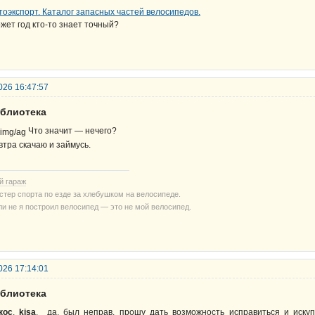
тоэкспорт. Каталог запасных частей велосипедов.
жет год кто-то знает точный?
026 16:47:57
иблиотека
Что значит — нечего?
втра скачаю и займусь.
й гараж
стер спорта по езде за хлебушком на велосипеде.
ли не я построил велосипед — это не мой велосипед.
026 17:14:01
иблиотека
кос
,
kisa
, да, был неправ, прошу дать возможность исправиться и искупи