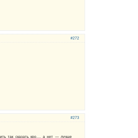
#272
#273
ть так сказать кро...., а нет — лучше