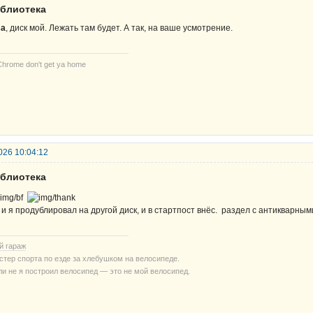
иблиотека
sa
, диск мой. Лежать там будет. А так, на ваше усмотрение.
Chrome don't get ya home
026 10:04:12
иблиотека
 и я продублировал на другой диск, и в стартпост внёс. раздел с антикварным
й гараж
стер спорта по езде за хлебушком на велосипеде.
ли не я построил велосипед — это не мой велосипед.