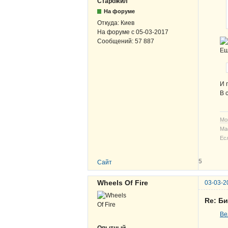
Старожил
На форуме
Откуда:
Киев
На форуме с
05-03-2017
Сообщений:
57 887
Ещ
И 
В 
Мо
Ма
Ес
5
Сайт
Wheels Of Fire
03-03-2
Re: Б
Ве