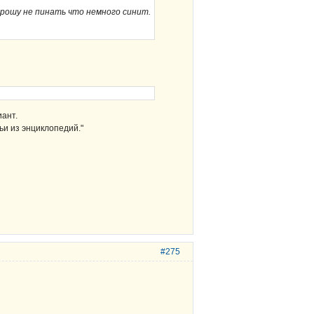
рошу не пинать что немного синит.
иант.
ьи из энциклопедий."
#275