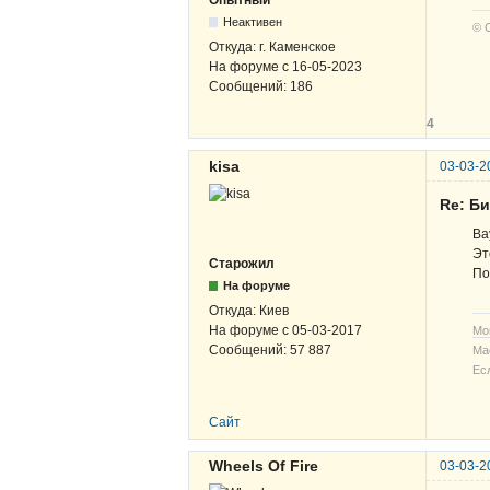
Опытный
Неактивен
© 
Откуда:
г. Каменское
На форуме с
16-05-2023
Сообщений:
186
4
kisa
03-03-2
Re: Б
Ва
Эт
Старожил
По
На форуме
Откуда:
Киев
На форуме с
05-03-2017
Мо
Сообщений:
57 887
Ма
Ес
Сайт
Wheels Of Fire
03-03-2