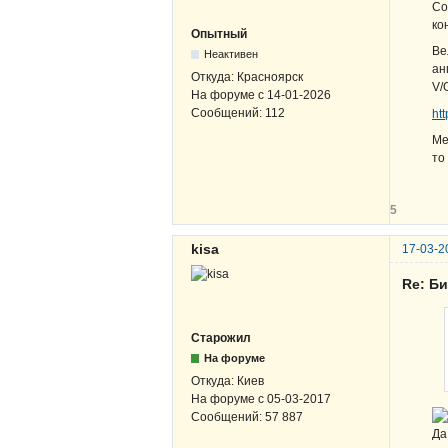
Со
ко
Опытный
Ве
Неактивен
ан
Откуда:
Красноярск
V/
На форуме с
14-01-2026
Сообщений:
112
ht
Ме
то
5
kisa
17-03-2
Re: Б
Старожил
На форуме
Откуда:
Киев
На форуме с
05-03-2017
Сообщений:
57 887
Да