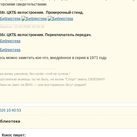
торскими свидетельствами.
68г. ЦКТБ велостроения. Проверочный стенд.
бавлено: 13-02-2026 18:18:36
66г. ЦКТБ велостроения. Переключатель передач.
есь можно заметить кое-что, внедрённое в серию в 1971 году.
а вилку умоляла, без колёс чтоб не гуляла !
ортсменом можешь ты не быть, но велик "Спорт" иметь ОБЯЗАН!!!
баки не лают на В541 — они восторженно бегут рядом!!
026 10:40:53
иблиотека
Кокос пишет: