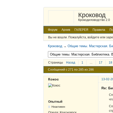
Кроковод
Крокодиловодство 2.0
Форум
Архив
ГАЛЕРЕЯ
Правила
По
Вы не вошли.
Пожалуйста, войдите или заре
Кроковод
→
Общие темы. Мастерская. Би
Страницы
Назад
1
…
17
18
Сообщений с 271 по 285 из 286
Кокос
13-02-2
Re: Б
Сп
чт
Опытный
Со
Неактивен
ст
Откуда:
Красноярск