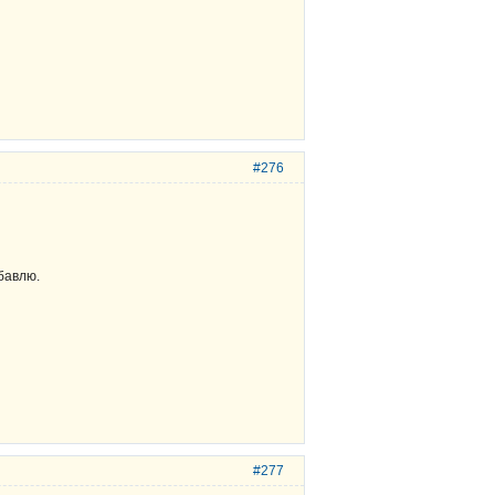
#276
бавлю.
#277