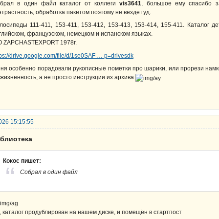
брал в один файл каталог от коллеги
vis3641
, большое ему спасибо з
нтрастность, обработка пакетом поэтому не везде гуд.
лосипеды 111-411, 153-411, 153-412, 153-413, 153-414, 155-411. Каталог 
глийском, французском, немецком и испанском языках.
O ZAPCHASTEXPORT 1978г.
tps://drive.google.com/file/d/1se0SAF … p=drivesdk
ня особенно порадовали рукописные пометки про шарики, или прорези намко
 жизненность, а не просто инструкции из архива
026 15:15:55
иблиотека
Кокос пишет:
Собрал в один файл
, каталог продублирован на нашем диске, и помещён в стартпост