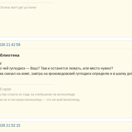
Chrome don't get ya home
026 21:42:59
иблиотека
у.
о чей гуглодиск — Ваш? Там и останется лежать, или место нужно?
ка скачал на комп, завтра на кроководовский гуглодиск определю и в шапку до
й гараж
стер спорта по езде за хлебушком на велосипеде.
ли не я построил велосипед — это не мой велосипед.
026 21:52:15