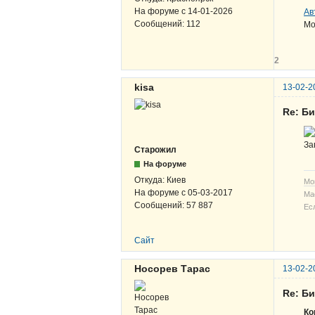
На форуме с
14-01-2026
Ав
Сообщений:
112
Мо
2
kisa
13-02-2
Re: Б
За
Старожил
На форуме
Откуда:
Киев
Мо
На форуме с
05-03-2017
Ма
Сообщений:
57 887
Ес
Сайт
Носорев Тарас
13-02-2
Re: Б
Ко