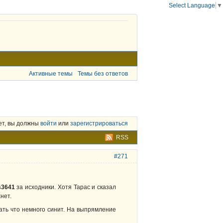
Select Language
▼
Активные темы
Темы без ответов
ет, вы должны
войти
или
зарегистрироваться
RSS
#271
s3641
за исходники. Хотя Тарас и сказал
хнет.
ать что немного синит. На выпрямление