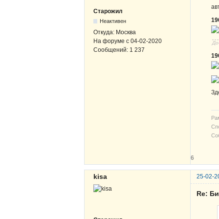
ав
Старожил
19
Неактивен
Откуда:
Москва
На форуме с
04-02-2020
До
Сообщений:
1 237
19
Зд
Рам
Сп
Со
6
kisa
25-02-2
Re: Б