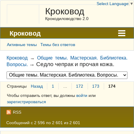
Select Language
▼
Кроковод
Крокодиловодство 2.0
Кроковод
Форум
Активные темы
Темы без ответов
Архив
Кроковод
→
Общие темы. Мастерская. Библиотека.
→
Седло чепрак и прочая кожа.
Вопросы.
ГАЛЕРЕЯ
Правила
Страницы
Назад
1
…
172
173
174
Поиск
Чтобы отправить ответ, вы должны
войти
или
Регистрация
зарегистрироваться
Вход
RSS
Сообщений с 2 596 по 2 601 из 2 601