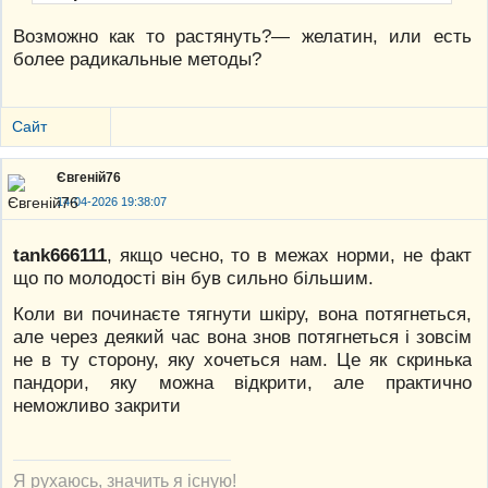
Возможно как то растянуть?— желатин, или есть
более радикальные методы?
Сайт
Євгеній76
14-04-2026 19:38:07
tank666111
, якщо чесно, то в межах норми, не факт
що по молодості він був сильно більшим.
Коли ви починаєте тягнути шкіру, вона потягнеться,
але через деякий час вона знов потягнеться і зовсім
не в ту сторону, яку хочеться нам. Це як скринька
пандори, яку можна відкрити, але практично
неможливо закрити
Я рухаюсь, значить я існую!