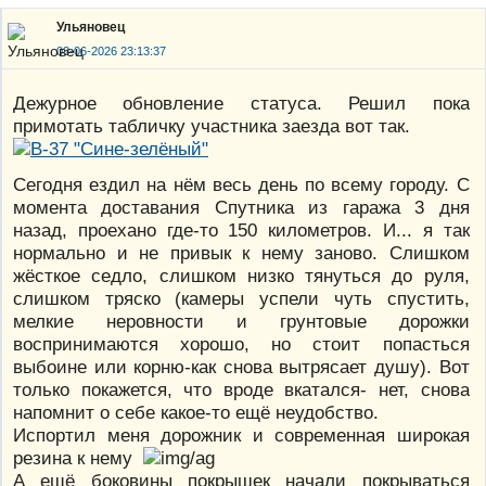
Ульяновец
03-06-2026 23:13:37
Дежурное обновление статуса. Решил пока
примотать табличку участника заезда вот так.
Сегодня ездил на нём весь день по всему городу. С
момента доставания Спутника из гаража 3 дня
назад, проехано где-то 150 километров. И... я так
нормально и не привык к нему заново. Слишком
жёсткое седло, слишком низко тянуться до руля,
слишком тряско (камеры успели чуть спустить,
мелкие неровности и грунтовые дорожки
воспринимаются хорошо, но стоит попасться
выбоине или корню-как снова вытрясает душу). Вот
только покажется, что вроде вкатался- нет, снова
напомнит о себе какое-то ещё неудобство.
Испортил меня дорожник и современная широкая
резина к нему
А ещё боковины покрышек начали покрываться