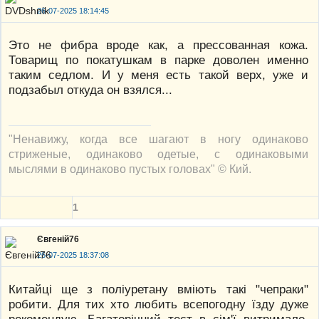
26-07-2025 18:14:45
Это не фибра вроде как, а прессованная кожа.
Товарищ по покатушкам в парке доволен именно
таким седлом. И у меня есть такой верх, уже и
подзабыл откуда он взялся...
"Ненавижу, когда все шагают в ногу одинаково
стриженые, одинаково одетые, с одинаковыми
мыслями в одинаково пустых головах" © Кий.
1
Євгеній76
26-07-2025 18:37:08
Китайці ще з поліуретану вміють такі "чепраки"
робити. Для тих хто любить всепогодну їзду дуже
рекомендую. Багаторічний тест в сім'ї витримало,