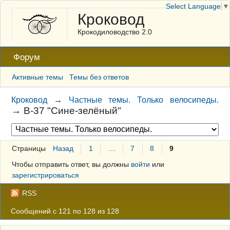
Select Language
▼
Кроковод
Крокодиловодство 2.0
Форум
Активные темы
Темы без ответов
Кроковод
→
Частные темы. Только велосипеды.
→
В-37 "Сине-зелёный"
Страницы
Назад
1
…
7
8
9
Чтобы отправить ответ, вы должны
войти
или
зарегистрироваться
RSS
Сообщений с 121 по 128 из 128