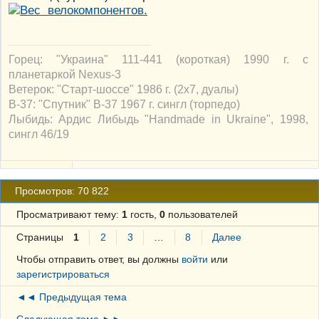
Горец: "Украина" 111-441 (короткая) 1990 г. с
планетаркой Nexus-3
Ветерок: "Старт-шоссе" 1986 г. (2х7, дуалы)
В-37: "Спутник" В-37 1967 г. сингл (торпедо)
Лыбидь: Ардис Либыдь "Handmade in Ukraine", 1998,
сингл 46/19
Просмотров: 70 822
Просматривают тему:
1
гость,
0
пользователей
Страницы
1
2
3
…
8
Далее
Чтобы отправить ответ, вы должны
войти
или
зарегистрироваться
◄◄ Предыдущая тема
Следующая тема ►►