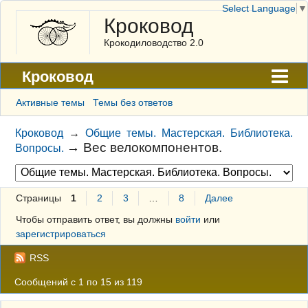
Select Language
▼
Кроковод
Крокодиловодство 2.0
Кроковод
Форум
Активные темы
Темы без ответов
Архив
Кроковод
→
Общие темы. Мастерская. Библиотека.
→
Вес велокомпонентов.
Вопросы.
ГАЛЕРЕЯ
Правила
Страницы
1
2
3
…
8
Далее
Поиск
Чтобы отправить ответ, вы должны
войти
или
Регистрация
зарегистрироваться
Вход
RSS
Сообщений с 1 по 15 из 119