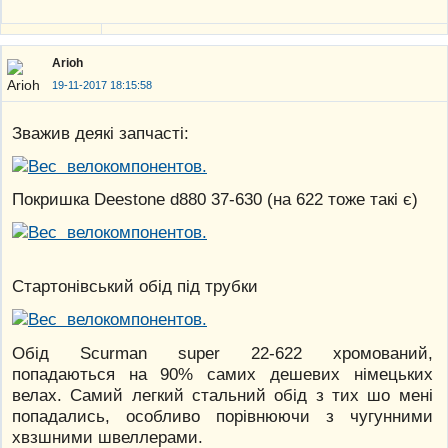
Arioh
19-11-2017 18:15:58
Зважив деякі запчасті:
Покришка Deestone d880 37-630 (на 622 тоже такі є)
Стартонівський обід під трубки
Обід Scurman super 22-622 хромований,
попадаються на 90% самих дешевих німецьких
велах. Самий легкий стальний обід з тих шо мені
попадались, особливо порівнюючи з чугунними
хвзшними швеллерами.