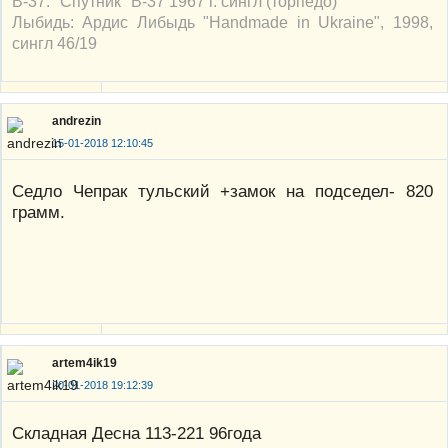
В-37: "Спутник" В-37 1967 г. сингл (торпедо)
Лыбидь: Ардис Либыдь "Handmade in Ukraine", 1998,
сингл 46/19
andrezin
15-01-2018 12:10:45
Седло Чепрак тульский +замок на подседел- 820
грамм.
artem4ik19
20-01-2018 19:12:39
Складная Десна 113-221 96года