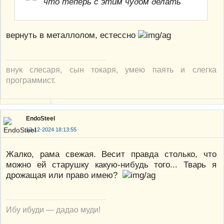
что теперь с этим чудом делать
вернуть в металлолом, естессно
внук слесаря, сын токаря, умею паять и слегка
программист.
EndoSteel
12-12-2024 18:13:55
Жалко, рама свежая. Весит правда столько, что
можно ей старушку какую-нибудь того... Тварь я
дрожащая или право имею?
Ибу ибуди — дадао муди!