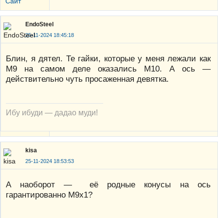
Сайт
EndoSteel
25-11-2024 18:45:18
Блин, я дятел. Те гайки, которые у меня лежали как
М9 на самом деле оказались М10. А ось —
действительно чуть просаженная девятка.
Ибу ибуди — дадао муди!
kisa
25-11-2024 18:53:53
А наоборот — её родные конусы на ось
гарантированно М9х1?