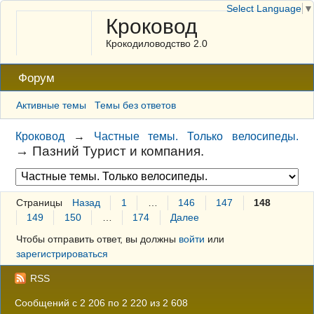
Select Language
▼
Кроковод
Крокодиловодство 2.0
Форум
Активные темы
Темы без ответов
Кроковод
→
Частные темы. Только велосипеды.
→
Пазний Турист и компания.
Страницы
Назад
1
…
146
147
148
149
150
…
174
Далее
Чтобы отправить ответ, вы должны
войти
или
зарегистрироваться
RSS
Сообщений с 2 206 по 2 220 из 2 608