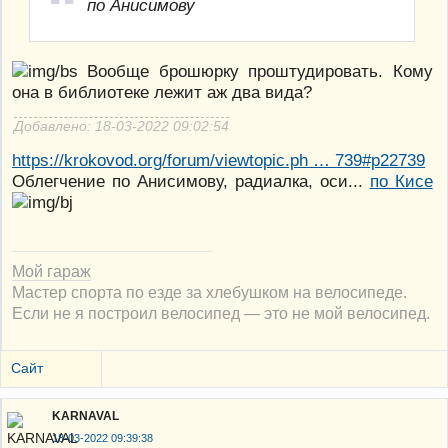
по Анисимову
Вообще брошюрку проштудировать. Кому
она в библиотеке лежит аж два вида?
Добавлено: 18-03-2022 09:02:54
https://krokovod.org/forum/viewtopic.ph … 739#p22739
Облегчение по Анисимову, радиалка, оси...
по Кисе
Мой гараж
Мастер спорта по езде за хлебушком на велосипеде.
Если не я построил велосипед — это не мой велосипед.
Сайт
KARNAVAL
18-03-2022 09:39:38