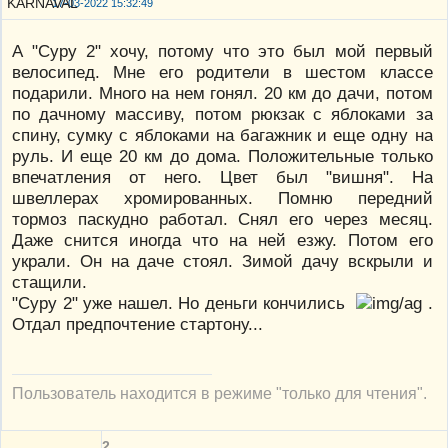
17-03-2022 15:32:49
А "Суру 2" хочу, потому что это был мой первый
велосипед. Мне его родители в шестом классе
подарили. Много на нем гонял. 20 км до дачи, потом
по дачному массиву, потом рюкзак с яблоками за
спину, сумку с яблоками на багажник и еще одну на
руль. И еще 20 км до дома. Положительные только
впечатления от него. Цвет был "вишня". На
швеллерах хромированных. Помню передний
тормоз паскудно работал. Снял его через месяц.
Даже снится иногда что на ней езжу. Потом его
украли. Он на даче стоял. Зимой дачу вскрыли и
стащили.
"Суру 2" уже нашел. Но деньги кончились
.
Отдал предпочтение стартону...
Пользователь находится в режиме "только для чтения".
2