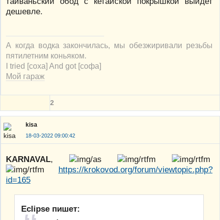
тайваньский обод с кетайской покрышкой выйдет
дешевле.
А когда водка закончилась, мы обезжиривали резьбы
пятилетним коньяком.
I tried [соха] And got [софа]
Мой гараж
2
kisa
18-03-2022 09:00:42
KARNAVAL
,
https://krokovod.org/forum/viewtopic.php?
id=165
Eclipse пишет: