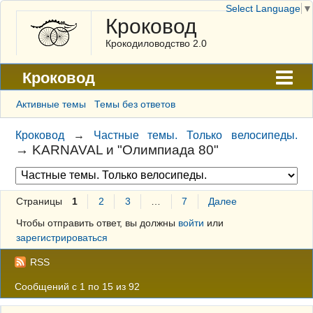
Select Language
▼
Кроковод
Крокодиловодство 2.0
Кроковод
Форум
Активные темы
Темы без ответов
Архив
Кроковод
→
Частные темы. Только велосипеды.
→
KARNAVAL и "Олимпиада 80"
ГАЛЕРЕЯ
Правила
Страницы
1
2
3
…
7
Далее
Поиск
Чтобы отправить ответ, вы должны
войти
или
Регистрация
зарегистрироваться
Вход
RSS
Сообщений с 1 по 15 из 92