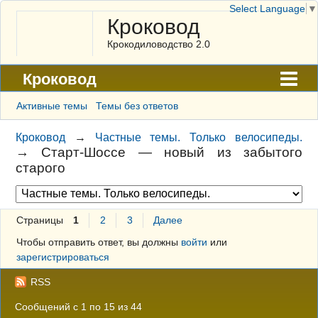
Select Language
▼
Кроковод
Крокодиловодство 2.0
Кроковод
Форум
Активные темы
Темы без ответов
Архив
Кроковод
→
Частные темы. Только велосипеды.
→
Старт-Шоссе — новый из забытого
ГАЛЕРЕЯ
старого
Правила
Поиск
Страницы
1
2
3
Далее
Регистрация
Чтобы отправить ответ, вы должны
войти
или
зарегистрироваться
Вход
RSS
Сообщений с 1 по 15 из 44