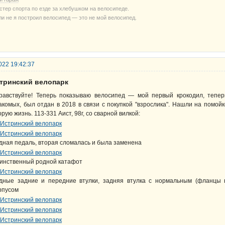
стер спорта по езде за хлебушком на велосипеде.
ли не я построил велосипед — это не мой велосипед.
022 19:42:37
стринский велопарк
равствуйте! Теперь показываю велосипед — мой первый крокодил, тепер
акомых, был отдан в 2018 в связи с покупкой "взрослика". Нашли на помойк
орую жизнь. 113-331 Аист, 98г, со сварной вилкой:
дная педаль, вторая сломалась и была заменена
инственный родной катафот
дные задние и передние втулки, задняя втулка с нормальным (фланцы 
рпусом