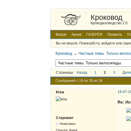
Кроковод
Крокодиловодство 2.0
Форум
Архив
ГАЛЕРЕЯ
Правила
По
Вы не вошли.
Пожалуйста, войдите или заре
Кроковод
→
Частные темы. Только велос
Страницы
Назад
1
2
3
Дале
Сообщений с 16 по 30 из 36
kisa
18-07-2
Re: И
Старожил
Неактивен
Откуда:
Киев