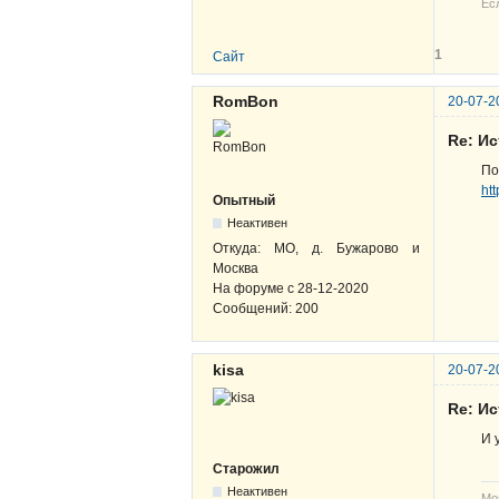
Ес
1
Сайт
RomBon
20-07-2
Re: И
По
ht
Опытный
Неактивен
Откуда:
МО, д. Бужарово и
Москва
На форуме с
28-12-2020
Сообщений:
200
kisa
20-07-2
Re: И
И 
Старожил
Неактивен
Мо