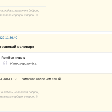
на любовь, наполнена добром,
велевала сердцем и пером. ©
022 11:36:40
стринский велопарк
RomBon пишет:
Например, колёса.
З, ЖВЗ, ПВЗ — самосбор более чем явный.
на любовь, наполнена добром,
велевала сердцем и пером. ©