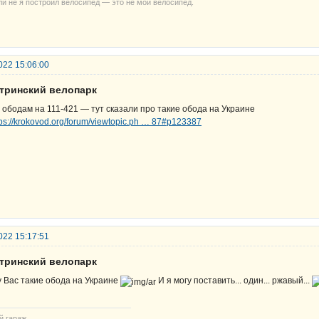
ли не я построил велосипед — это не мой велосипед.
022 15:06:00
стринский велопарк
 ободам на 111-421 — тут сказали про такие обода на Украине
tps://krokovod.org/forum/viewtopic.ph … 87#p123387
022 15:17:51
стринский велопарк
у Вас такие обода на Украине
И я могу поставить... один... ржавый...
й гараж