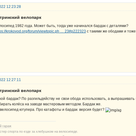
022 12:23:28
стринский велопарк
лосипед 1982 года. Может быть, тогда уже начинался бардак с деталями?
tps://krokovod.org/forum/viewtopic.ph … 23#p222323
с такими же ободами и тоже 
022 12:27:11
стринский велопарк
кой бардак? По разгильдяйству не свои обода использовать, а выпрашивать 
бирать колёса на заводе мастеровым методом. Бардак же.
 велосипед ютупера. Про катафоты и бардак версия будет?
й гараж
стер спорта по езде за хлебушком на велосипеде.