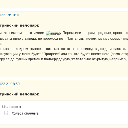
022 19:10:01
стринский велопарк
ы, что имеем — то имеем
Перемычки на раме родные, просто п
ивовата явно с завода, но перекоса нет. Паять, увы, нечем, металлоремонтн
т.
точка на заднем колесе стоит, так как этот велосипед в дождь и слякот
сплуатации у меня будет "Прогресс" или то, что будет после него (рама ст
еру её до лучших времён и подберу другую, желательно открытую, например, 
022 21:18:59
стринский велопарк
kisa пишет:
Колёса сборные