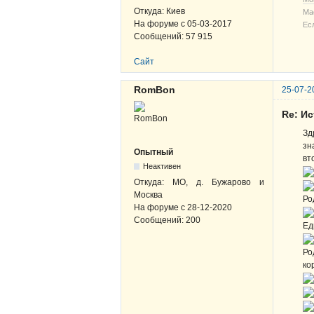
Откуда:
Киев
Ма
На форуме с
05-03-2017
Ес
Сообщений:
57 915
Сайт
RomBon
25-07-2
Re: И
Зд
зн
Опытный
вт
Неактивен
Откуда:
МО, д. Бужарово и
Москва
Ро
На форуме с
28-12-2020
Сообщений:
200
Ед
Ро
ко