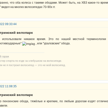
ранно, что оба колеса с такими ободами. Может быть, на ХВЗ какое-то врем
" видел на многих велосипедах 70-90х гг.
022 09:33:44
стринский велопарк
 использовали никакое время. Это по нашей местной терминологии 
ротивоударные"
, или "ураловские" обода.
й гараж
стер спорта по езде за хлебушком на велосипеде.
ли не я построил велосипед — это не мой велосипед.
022 11:08:35
стринский велопарк
о пензенские обода, тяжёлые и крепкие, по любым дорогам ездят отлично
авили.