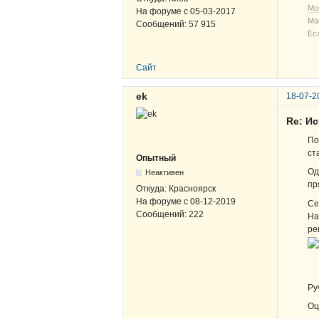
Мо
На форуме с
05-03-2017
Ма
Сообщений:
57 915
Ес
Сайт
ek
18-07-2
Re: И
По
ст
Опытный
Од
Неактивен
пр
Откуда:
Красноярск
На форуме с
08-12-2019
Се
Сообщений:
222
На
ре
Ру
Оц