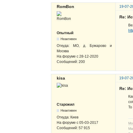
RomBon
19-07-2
Re: И
Ве
ht
Опытный
Неактивен
Откуда:
МО, д. Бужарово и
Москва
На форуме с
28-12-2020
Сообщений:
200
kisa
19-07-2
Re: И
Ка
со
Старожил
То
Неактивен
Откуда:
Киев
На форуме с
05-03-2017
Мо
Сообщений:
57 915
Ма