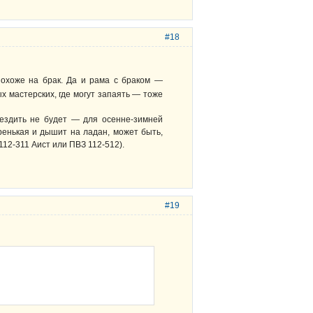
#18
охоже на брак. Да и рама с браком —
ых мастерских, где могут запаять — тоже
ь ездить не будет — для осенне-зимней
аренькая и дышит на ладан, может быть,
112-311 Аист или ПВЗ 112-512).
#19