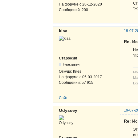
Ст
На форуме с
28-12-2020
"Ж
Сообщений:
200
kisa
19-07-2
Re: И
Не
"п
Старожил
Неактивен
Откуда:
Киев
Мо
На форуме с
05-03-2017
Ма
Сообщений:
57 915
Ес
Сайт
Odyssey
19-07-2
Re: И
Эт
ст
Старожил