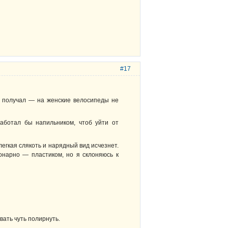
#17
м получал — на женские велосипеды не
аботал бы напильником, чтоб уйти от
легкая слякоть и нарядный вид исчезнет.
онарно — пластиком, но я склоняюсь к
вать чуть полирнуть.