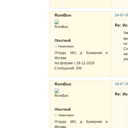
RomBon
18-07-2
Re: И
Ув
кр
Опытный
не
Неактивен
Се
Откуда:
МО, д. Бужарово и
эк
Москва
уб
На форуме с
28-12-2020
Сообщений:
200
RomBon
18-07-2
Re: И
Опытный
Неактивен
Откуда:
МО, д. Бужарово и
Москва