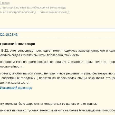
й гараж
стер спорта по езде за хлебушком на велосипеде.
ли не я построил велосипед — это не мой велосипед.
022 18:23:43
стринский велопарк
 В-22, этот велосипед преследует меня, поделюсь замечаниями, что и са
авились седла с кипятильником, проверено, так и есть.
на перемычка на раме похоже не родная и вварена, если толстая пор
ямолинейности.
точка для юбки на мой взгляд не практичное решение, и ушло безвозвратно, 
 современых городских ( прокатных) велосипедах спицы закрывают стаци
шению, как на фото.
чку тормоза бы с шариком на конце, и как-то далеко она от грипсы.
инковка на гайках, тусклая, можно заменить на более блестящую или попробо