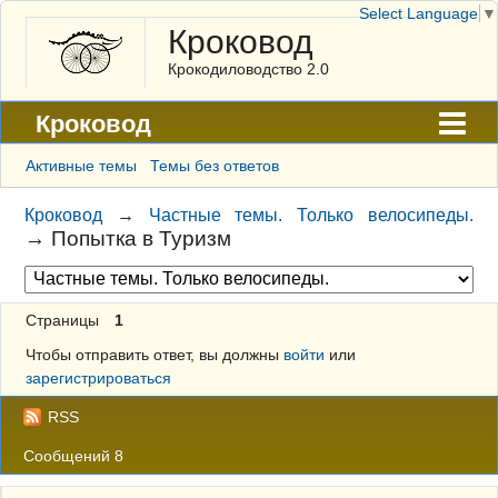
Select Language
▼
Кроковод
Крокодиловодство 2.0
Кроковод
Форум
Активные темы
Темы без ответов
Архив
Кроковод
→
Частные темы. Только велосипеды.
→
Попытка в Туризм
ГАЛЕРЕЯ
Правила
Страницы
1
Поиск
Чтобы отправить ответ, вы должны
войти
или
Регистрация
зарегистрироваться
Вход
RSS
Сообщений 8