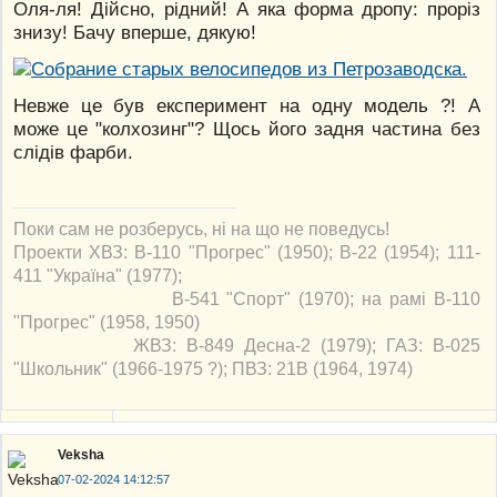
Оля-ля! Дійсно, рідний! А яка форма дропу: проріз
знизу! Бачу вперше, дякую!
Невже це був експеримент на одну модель ?! А
може це "колхозинг"? Щось його задня частина без
слідів фарби.
Поки сам не розберусь, ні на що не поведусь!
Проекти ХВЗ: В-110 "Прогрес" (1950); В-22 (1954); 111-
411 "Україна" (1977);
В-541 "Спорт" (1970); на рамі В-110
"Прогрес" (1958, 1950)
ЖВЗ: В-849 Десна-2 (1979); ГАЗ: В-025
"Школьник" (1966-1975 ?); ПВЗ: 21В (1964, 1974)
Veksha
07-02-2024 14:12:57