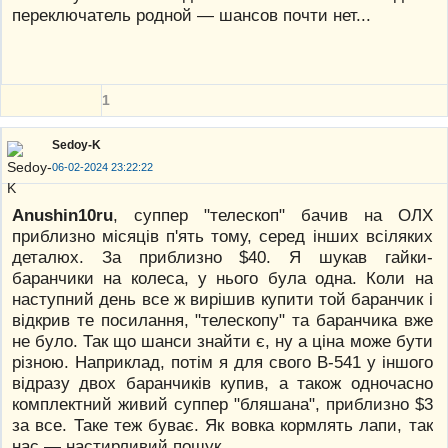
переключатель родной — шансов почти нет...
1
Sedoy-K
06-02-2024 23:22:22
Anushin10ru
, суппер "телескоп" бачив на ОЛХ
приблизно місяців п'ять тому, серед інших всіляких
деталюх. За приблизно $40. Я шукав гайки-
баранчики на колеса, у нього була одна. Коли на
наступний день все ж вирішив купити той баранчик і
відкрив те посилання, "телескопу" та баранчика вже
не було. Так що шанси знайти є, ну а ціна може бути
різною. Наприклад, потім я для свого В-541 у іншого
відразу двох баранчиків купив, а також одночасно
комплектний живий суппер "бляшана", приблизно $3
за все. Таке теж буває. Як вовка кормлять лапи, так
нас — настирливий пошук.