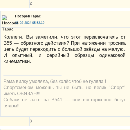
2
Носорев Тарас
08-02-2024 05:52:19
Коллеги, Вы заметили, что этот переключатель от
В55 — обратного действия? При натяжении тросика
цепь будет переходить с большой звёзды на малую.
И опытный, и серийный образцы одинаковой
кинематики.
Рама вилку умоляла, без колёс чтоб не гуляла !
Спортсменом можешь ты не быть, но велик "Спорт"
иметь ОБЯЗАН!!!
Собаки не лают на В541 — они восторженно бегут
рядом!!
3