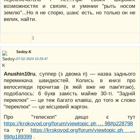
возможностях и связях, и умении "рыть носом
землю"...Но я не спорю, шанс есть, но только он не
велик, найти.
1
Sedoy-K
07-02-2024 10:29:47
Anushin10ru
, суппер (з двома п) — назва заднього
перемикача швидкостей. Колись в книзі про
велосипеди прочитав (в якій вже не пам'ятаю),
подобалось: 6 букв замість майже 30-ті. "Задній
переклюк" — це теж багато клавіш, до того ж слово
"переклюк" — це місцевий жаргон.
Про "телескоп" дещо є тут
https://krokovod.org/forum/viewtopic.ph … 98#p228798
та тут
https://krokovod.org/forum/viewtopic.ph …
99#p189399
.