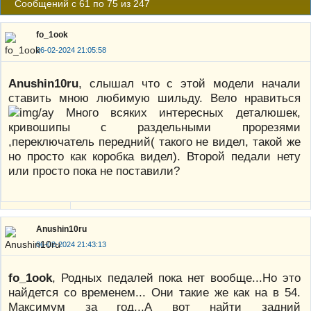
Сообщений с 61 по 75 из 247
fo_1ook
06-02-2024 21:05:58
Anushin10ru
, слышал что с этой модели начали
ставить мною любимую шильду. Вело нравиться
Много всяких интересных деталюшек,
кривошипы с раздельными прорезями
,переключатель передний( такого не видел, такой же
но просто как коробка видел). Второй педали нету
или просто пока не поставили?
Anushin10ru
06-02-2024 21:43:13
fo_1ook
, Родных педалей пока нет вообще...Но это
найдется со временем... Они такие же как на в 54.
Максимум за год...А вот найти задний