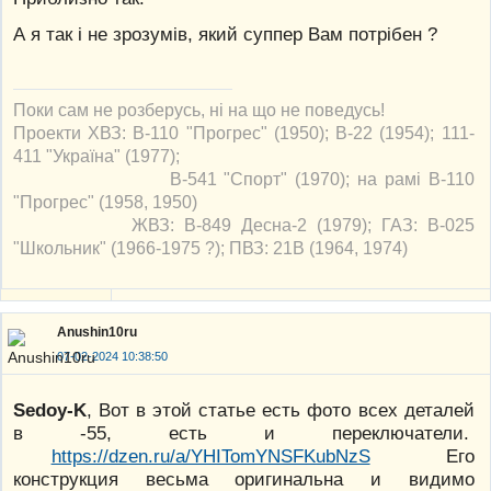
А я так і не зрозумів, який суппер Вам потрібен ?
Поки сам не розберусь, ні на що не поведусь!
Проекти ХВЗ: В-110 "Прогрес" (1950); В-22 (1954); 111-
411 "Україна" (1977);
В-541 "Спорт" (1970); на рамі В-110
"Прогрес" (1958, 1950)
ЖВЗ: В-849 Десна-2 (1979); ГАЗ: В-025
"Школьник" (1966-1975 ?); ПВЗ: 21В (1964, 1974)
Anushin10ru
07-02-2024 10:38:50
Sedoy-K
, Вот в этой статье есть фото всех деталей
в -55, есть и переключатели.
https://dzen.ru/a/YHITomYNSFKubNzS
Его
конструкция весьма оригинальна и видимо