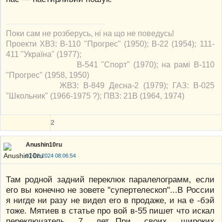
Поки сам не розберусь, ні на що не поведусь!
Проекти ХВЗ: В-110 "Прогрес" (1950); В-22 (1954); 111-
411 "Україна" (1977);
В-541 "Спорт" (1970); на рамі В-110
"Прогрес" (1958, 1950)
ЖВЗ: В-849 Десна-2 (1979); ГАЗ: В-025
"Школьник" (1966-1975 ?); ПВЗ: 21В (1964, 1974)
2
Anushin10ru
07-02-2024 08:06:54
Там родной задний переклюк паралелограмм, если
его вы конечно не зовете "супертелескоп"...В России
я нигде ни разу не видел его в продаже, и на е -бэй
тоже. Мятиев в статье про вой в-55 пишет что искал
переключатель 7 лет...При своих широких