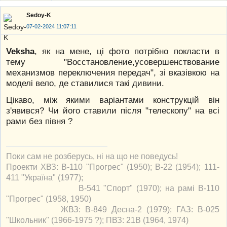
Sedoy-K
07-02-2024 11:07:11
Veksha
, як на мене, ці фото потрібно покласти в
тему "Восстановление,усовершенствование
механизмов переключения передач", зі вказівкою на
моделі вело, де ставилися такі дивини.
Цікаво, між якими варіантами конструкцій він
з'явився? Чи його ставили після "телескопу" на всі
рами без півня ?
Поки сам не розберусь, ні на що не поведусь!
Проекти ХВЗ: В-110 "Прогрес" (1950); В-22 (1954); 111-
411 "Україна" (1977);
В-541 "Спорт" (1970); на рамі В-110
"Прогрес" (1958, 1950)
ЖВЗ: В-849 Десна-2 (1979); ГАЗ: В-025
"Школьник" (1966-1975 ?); ПВЗ: 21В (1964, 1974)