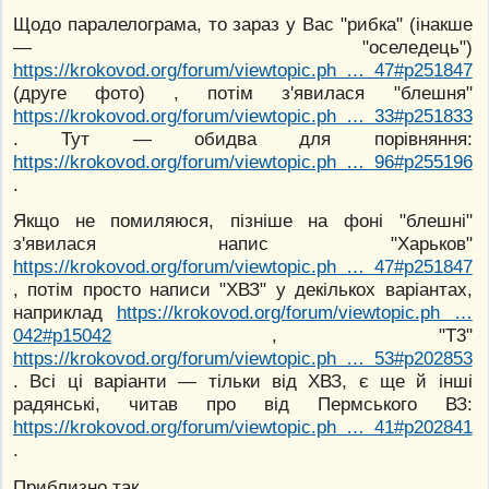
Щодо паралелограма, то зараз у Вас "рибка" (інакше
— "оселедець")
https://krokovod.org/forum/viewtopic.ph … 47#p251847
(друге фото) , потім з'явилася "блешня"
https://krokovod.org/forum/viewtopic.ph … 33#p251833
. Тут — обидва для порівняння:
https://krokovod.org/forum/viewtopic.ph … 96#p255196
.
Якщо не помиляюся, пізніше на фоні "блешні"
з'явилася напис "Харьков"
https://krokovod.org/forum/viewtopic.ph … 47#p251847
, потім просто написи "ХВЗ" у декількох варіантах,
наприклад
https://krokovod.org/forum/viewtopic.ph …
042#p15042
, "Т3"
https://krokovod.org/forum/viewtopic.ph … 53#p202853
. Всі ці варіанти — тільки від ХВЗ, є ще й інші
радянські, читав про від Пермського ВЗ:
https://krokovod.org/forum/viewtopic.ph … 41#p202841
.
Приблизно так.