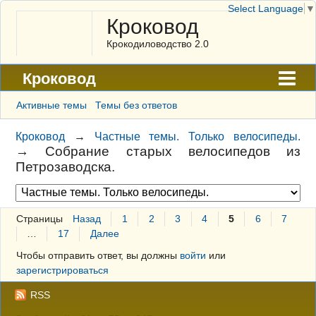
Select Language
▼
Кроковод
Крокодиловодство 2.0
Кроковод
Форум
Активные темы
Темы без ответов
Архив
Кроковод
→
Частные темы. Только велосипеды.
→
Собрание старых велосипедов из
ГАЛЕРЕЯ
Петрозаводска.
Правила
Поиск
Страницы
Назад
1
2
3
4
5
6
7
…
17
Далее
Регистрация
Чтобы отправить ответ, вы должны
войти
или
Вход
зарегистрироваться
RSS