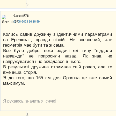
3
Євгеній76
03-08-2023 16:18:59
Колись садив дружину з ідентичними параметрами
на Ерелюкас, правда пізній. Не впевнений, але
геометрія має бути та ж сама.
Все було добре, поки родичі які типу "віддали
назавжди" не попросили назад. Як знав, не
напружуватися і не вкладався в нього.
В результаті дружина отримала свій ровер, але то
вже інша історія.
Я до того, що 165 см для Орлятка це вже самий
максимум.
Я рухаюсь, значить я існую!
3