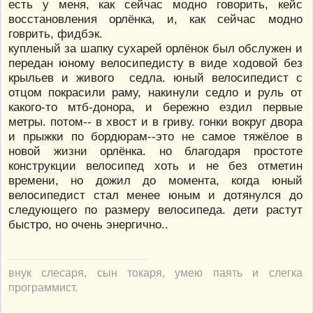
есть у меня, как сейчас модно говорить, кейс
восстановления орлёнка, и, как сейчас модно
говрить, фидбэк.
купленый за шапку сухарей орлёнок был обслужен и
передан юному велосипедисту в виде ходовой без
крыльев и живого седла. юный велосипедист с
отцом покрасили раму, накинули седло и руль от
какого-то мтб-донора, и бережно ездил первые
метры. потом-- в хвост и в гриву. гонки вокруг двора
и прыжки по бордюрам--это не самое тяжёлое в
новой жизни орлёнка. но благодаря простоте
конструкции велосипед хоть и не без отметин
времени, но дожил до момента, когда юный
велосипедист стал менее юным и дотянулся до
следующего по размеру велосипеда. дети растут
быстро, но очень энергично..
внук слесаря, сын токаря, умею паять и слегка
программист.