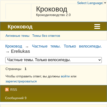
Select Language
▼
Кроковод
Крокодиловодство 2.0
Кроковод
Форум
Активные темы
Темы без ответов
Архив
Кроковод
→
Частные темы. Только велосипеды.
→
Ereliukas
ГАЛЕРЕЯ
Правила
Страницы
1
Поиск
Чтобы отправить ответ, вы должны
войти
или
Регистрация
зарегистрироваться
Вход
RSS
Сообщений 9