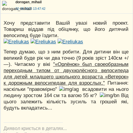
dorogan_mihail
02-08-2023 13:47:42
Хочу представити Вашій увазі новий проект.
Товариш віддав під обіцянку, що його дитячий
велосипед буде їздити.
Тепер думаю, що з ним робити. Для дитини він ще
великий буде рік чи два точно (9 років зріст 140см +/
—). Читаємо у вікі
"«Орлёнок» был своеобразным
переходным типом от двухколёсного велосипеда
для детей младшего школьного возраста «Ветерок»
к дорожным велосипедам для взрослых."
Питання:
наскільки "правомірно"
всадовити на нього
людину зростом 164 см та вагою 55 кг?
Від
цього залежить кількість зусиль та грошей які,
будуть вкладатись...
Диявол криється в деталях...