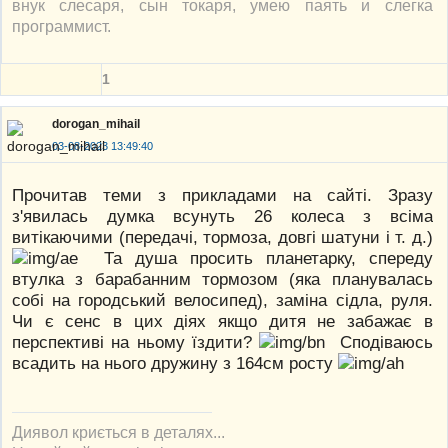
внук слесаря, сын токаря, умею паять и слегка
программист.
1
dorogan_mihail
03-08-2023 13:49:40
Прочитав теми з прикладами на сайті. Зразу
з'явилась думка всунуть 26 колеса з всіма
витікаючими (передачі, тормоза, довгі шатуни і т. д.)
Та душа просить планетарку, спереду
втулка з барабанним тормозом (яка планувалась
собі на городський велосипед), заміна сідла, руля.
Чи є сенс в цих діях якщо дитя не забажає в
перспективі на ньому їздити?
Сподіваюсь
всадить на нього дружину з 164см росту
Диявол криється в деталях...