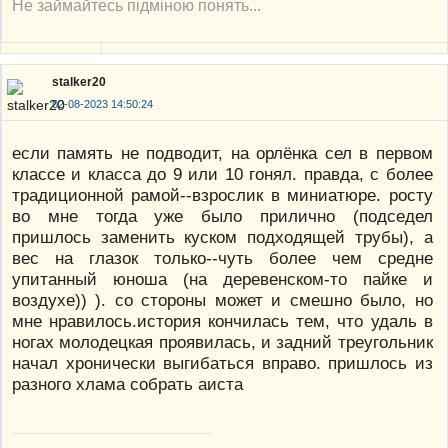
Не займайтесь підміною понять...
stalker20
02-08-2023 14:50:24
если память не подводит, на орлёнка сел в первом
классе и класса до 9 или 10 гонял. правда, с более
традиционной рамой--взрослик в миниатюре. росту
во мне тогда уже было прилично (подседел
пришлось заменить куском подходящей трубы), а
вес на глазок только--чуть более чем средне
упитанный юноша (на деревенском-то пайке и
воздухе)) ). со стороны может и смешно было, но
мне нравилось.история кончилась тем, что удаль в
ногах молодецкая проявилась, и задний треугольник
начал хронически выгибаться вправо. пришлось из
разного хлама собрать аиста