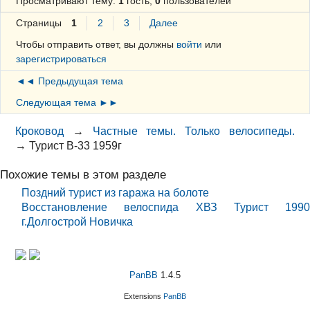
Просматривают тему:
1
гость,
0
пользователей
Страницы
1
2
3
Далее
Чтобы отправить ответ, вы должны
войти
или
зарегистрироваться
◄◄ Предыдущая тема
Следующая тема ►►
Кроковод
→
Частные темы. Только велосипеды.
→
Турист В-33 1959г
Похожие темы в этом разделе
Поздний турист из гаража на болоте
Восстановление велоспида ХВЗ Турист 1990
г.Долгострой Новичка
PanBB
1.4.5
Extensions
PanBB