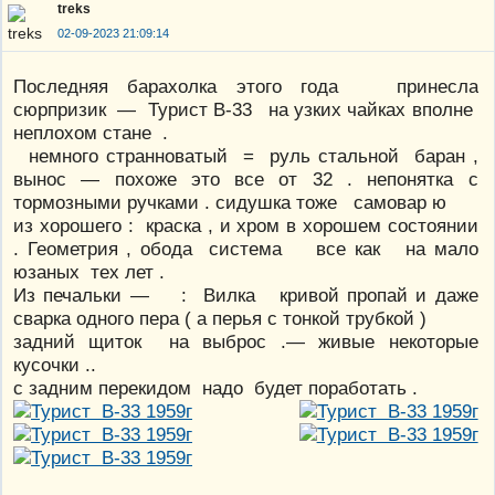
treks
02-09-2023 21:09:14
Последняя барахолка этого года принесла
сюрпризик — Турист В-33 на узких чайках вполне
неплохом стане .
немного странноватый = руль стальной баран ,
вынос — похоже это все от 32 . непонятка с
тормозными ручками . сидушка тоже самовар ю
из хорошего : краска , и хром в хорошем состоянии
. Геометрия , обода система все как на мало
юзаных тех лет .
Из печальки — : Вилка кривой пропай и даже
сварка одного пера ( а перья с тонкой трубкой )
задний щиток на выброс .— живые некоторые
кусочки ..
с задним перекидом надо будет поработать .