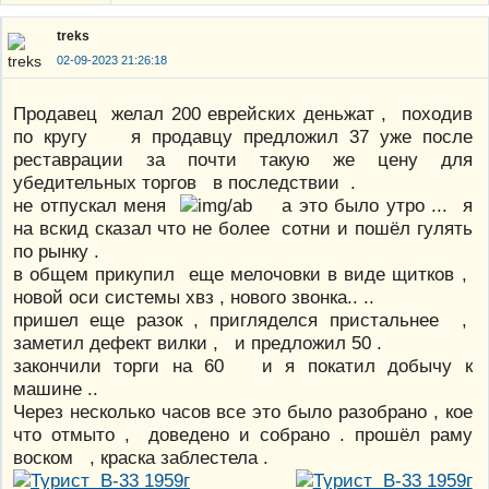
treks
02-09-2023 21:26:18
Продавец желал 200 еврейских деньжат , походив
по кругу я продавцу предложил 37 уже после
реставрации за почти такую же цену для
убедительных торгов в последствии .
не отпускал меня
а это было утро ... я
на вскид сказал что не более сотни и пошёл гулять
по рынку .
в общем прикупил еще мелочовки в виде щитков ,
новой оси системы хвз , нового звонка.. ..
пришел еще разок , пригляделся пристальнее ,
заметил дефект вилки , и предложил 50 .
закончили торги на 60 и я покатил добычу к
машине ..
Через несколько часов все это было разобрано , кое
что отмыто , доведено и собрано . прошёл раму
воском , краска заблестела .