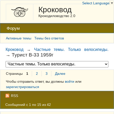
Select Language
▼
Кроковод
Крокодиловодство 2.0
Форум
Активные темы
Темы без ответов
Кроковод
→
Частные темы. Только велосипеды.
→
Турист В-33 1959г
Страницы
1
2
3
Далее
Чтобы отправить ответ, вы должны
войти
или
зарегистрироваться
RSS
Сообщений с 1 по 15 из 42