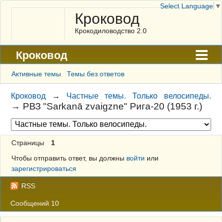
Select Language
▼
Кроковод
Крокодиловодство 2.0
Кроковод
Форум
Активные темы
Темы без ответов
Архив
Кроковод
→
Частные темы. Только велосипеды.
→
РВЗ "Sarkanā zvaigzne" Рига-20 (1953 г.)
ГАЛЕРЕЯ
Правила
Страницы
1
Поиск
Чтобы отправить ответ, вы должны
войти
или
Регистрация
зарегистрироваться
Вход
RSS
Сообщений 10