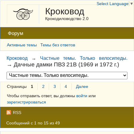
Select Language
▼
Кроковод
Крокодиловодство 2.0
Форум
Активные темы
Темы без ответов
Кроковод
→
Частные темы. Только велосипеды.
→
Дачные дамки ПВЗ 21В (1969 и 1972 г.)
Страницы
1
2
3
4
Далее
Чтобы отправить ответ, вы должны
войти
или
зарегистрироваться
RSS
Сообщений с 1 по 15 из 49