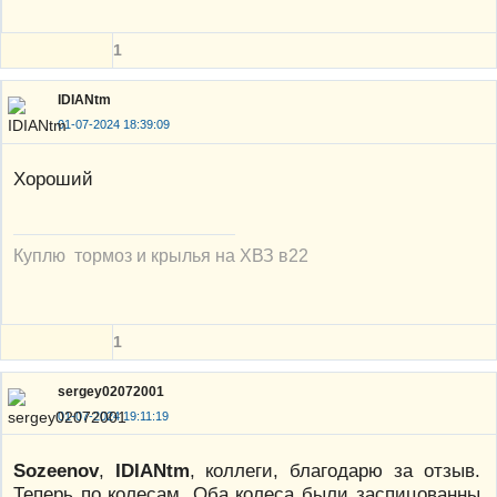
1
IDIANtm
01-07-2024 18:39:09
Хороший
Куплю тормоз и крылья на ХВЗ в22
1
sergey02072001
01-07-2024 19:11:19
Sozeenov
,
IDIANtm
, коллеги, благодарю за отзыв.
Теперь по колесам. Оба колеса были заспицованны