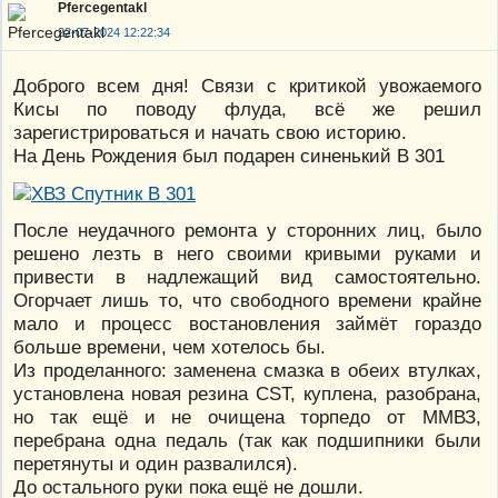
Pfercegentakl
22-07-2024 12:22:34
Доброго всем дня! Связи с критикой увожаемого
Кисы по поводу флуда, всё же решил
зарегистрироваться и начать свою историю.
На День Рождения был подарен синенький В 301
После неудачного ремонта у сторонних лиц, было
решено лезть в него своими кривыми руками и
привести в надлежащий вид самостоятельно.
Огорчает лишь то, что свободного времени крайне
мало и процесс востановления займёт гораздо
больше времени, чем хотелось бы.
Из проделанного: заменена смазка в обеих втулках,
установлена новая резина CST, куплена, разобрана,
но так ещё и не очищена торпедо от ММВЗ,
перебрана одна педаль (так как подшипники были
перетянуты и один развалился).
До остального руки пока ещё не дошли.