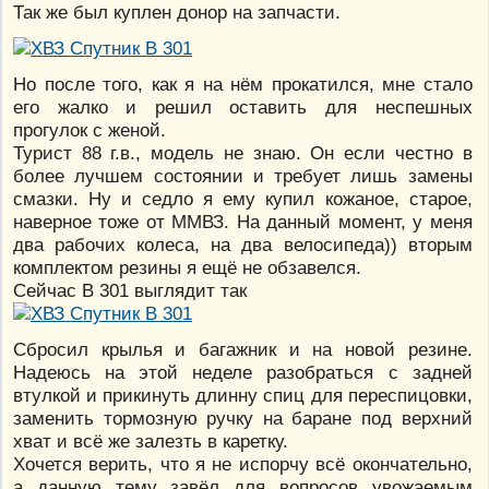
Так же был куплен донор на запчасти.
Но после того, как я на нём прокатился, мне стало
его жалко и решил оставить для неспешных
прогулок с женой.
Турист 88 г.в., модель не знаю. Он если честно в
более лучшем состоянии и требует лишь замены
смазки. Ну и седло я ему купил кожаное, старое,
наверное тоже от ММВЗ. На данный момент, у меня
два рабочих колеса, на два велосипеда)) вторым
комплектом резины я ещё не обзавелся.
Сейчас В 301 выглядит так
Сбросил крылья и багажник и на новой резине.
Надеюсь на этой неделе разобраться с задней
втулкой и прикинуть длинну спиц для переспицовки,
заменить тормозную ручку на баране под верхний
хват и всё же залезть в каретку.
Хочется верить, что я не испорчу всё окончательно,
а данную тему завёл для вопросов увожаемым