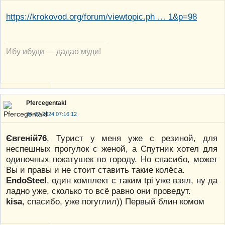
https://krokovod.org/forum/viewtopic.ph … 1&p=98
Ибу ибуди — дадао муди!
Pfercegentakl
25-07-2024 07:16:12
Євгеній76
, Турист у меня уже с резиной, для
неспешных прогулок с женой, а Спутник хотел для
одиночных покатушек по городу. Но спасибо, может
Вы и правы и не стоит ставить такие колёса.
EndoSteel
, один комплект с таким tpi уже взял, ну да
ладно уже, сколько то всё равно они проведут.
kisa
, спасибо, уже погуглил)) Первый блин комом