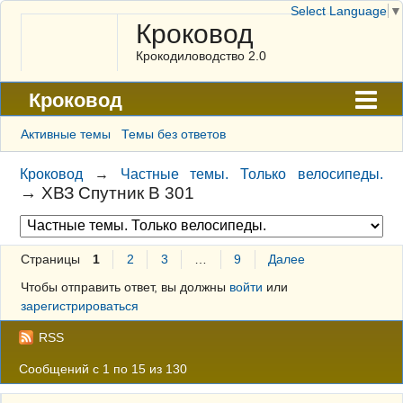
Select Language
▼
Кроковод
Крокодиловодство 2.0
Кроковод
Форум
Активные темы
Темы без ответов
Архив
Кроковод
→
Частные темы. Только велосипеды.
→
ХВЗ Спутник В 301
ГАЛЕРЕЯ
Правила
Страницы
1
2
3
…
9
Далее
Поиск
Чтобы отправить ответ, вы должны
войти
или
Регистрация
зарегистрироваться
Вход
RSS
Сообщений с 1 по 15 из 130