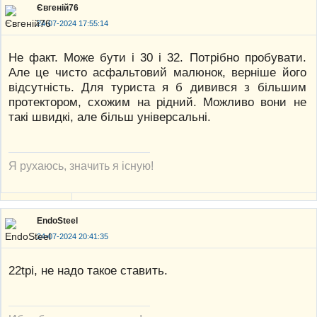
Євгеній76
24-07-2024 17:55:14
Не факт. Може бути і 30 і 32. Потрібно пробувати.
Але це чисто асфальтовий малюнок, верніше його
відсутність. Для туриста я б дивився з більшим
протектором, схожим на рідний. Можливо вони не
такі швидкі, але більш універсальні.
Я рухаюсь, значить я існую!
EndoSteel
24-07-2024 20:41:35
22tpi, не надо такое ставить.