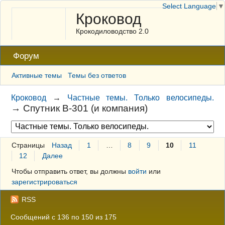
Select Language
▼
Кроковод
Крокодиловодство 2.0
Форум
Активные темы
Темы без ответов
Кроковод
→
Частные темы. Только велосипеды.
→
Спутник В-301 (и компания)
Страницы
Назад
1
…
8
9
10
11
12
Далее
Чтобы отправить ответ, вы должны
войти
или
зарегистрироваться
RSS
Сообщений с 136 по 150 из 175