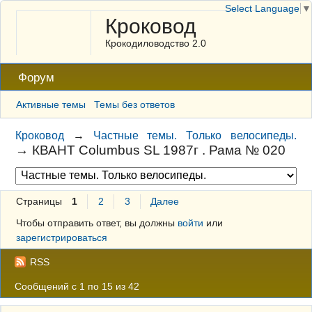
Select Language
▼
Кроковод
Крокодиловодство 2.0
Форум
Активные темы
Темы без ответов
Кроковод
→
Частные темы. Только велосипеды.
→
КВАНТ Columbus SL 1987г . Рама № 020
Страницы
1
2
3
Далее
Чтобы отправить ответ, вы должны
войти
или
зарегистрироваться
RSS
Сообщений с 1 по 15 из 42