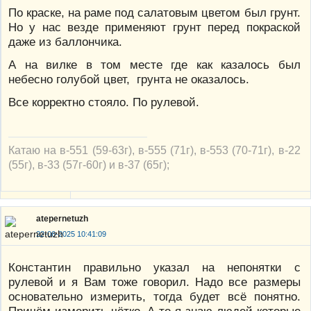
По краске, на раме под салатовым цветом был грунт.
Но у нас везде применяют грунт перед покраской
даже из баллончика.
А на вилке в том месте где как казалось был
небесно голубой цвет, грунта не оказалось.
Все корректно стояло. По рулевой.
Катаю на в-551 (59-63г), в-555 (71г), в-553 (70-71г), в-22
(55г), в-33 (57г-60г) и в-37 (65г);
atepernetuzh
22-06-2025 10:41:09
Константин правильно указал на непонятки с
рулевой и я Вам тоже говорил. Надо все размеры
основательно измерить, тогда будет всё понятно.