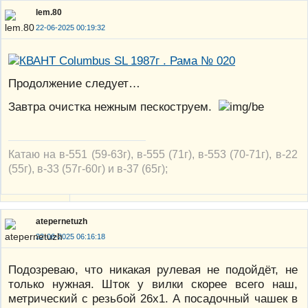
lem.80
22-06-2025 00:19:32
Продолжение следует…
Завтра очистка нежным пескоструем.
Катаю на в-551 (59-63г), в-555 (71г), в-553 (70-71г), в-22
(55г), в-33 (57г-60г) и в-37 (65г);
atepernetuzh
22-06-2025 06:16:18
Подозреваю, что никакая рулевая не подойдёт, не
только нужная. Шток у вилки скорее всего наш,
метрический с резьбой 26х1. А посадочный чашек в