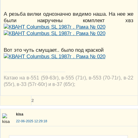
А резьба вилки однозначно видимо наша. На нее же
были накручены комплект хвз
Вот это чуть смущает.. было под краской
Катаю на в-551 (59-63г), в-555 (71г), в-553 (70-71г), в-22
(55г), в-33 (57г-60г) и в-37 (65г);
2
kisa
22-06-2025 12:29:18