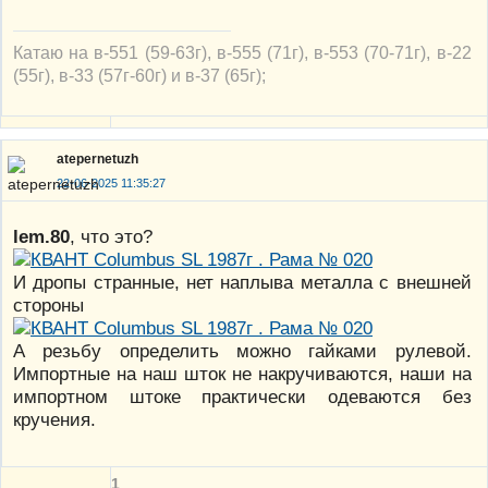
Катаю на в-551 (59-63г), в-555 (71г), в-553 (70-71г), в-22
(55г), в-33 (57г-60г) и в-37 (65г);
atepernetuzh
22-06-2025 11:35:27
lem.80
, что это?
И дропы странные, нет наплыва металла с внешней
стороны
А резьбу определить можно гайками рулевой.
Импортные на наш шток не накручиваются, наши на
импортном штоке практически одеваются без
кручения.
1