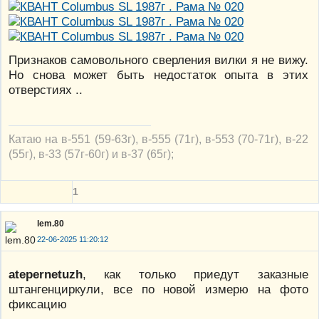
Признаков самовольного сверления вилки я не вижу.
Но снова может быть недостаток опыта в этих
отверстиях ..
Катаю на в-551 (59-63г), в-555 (71г), в-553 (70-71г), в-22
(55г), в-33 (57г-60г) и в-37 (65г);
1
lem.80
22-06-2025 11:20:12
atepernetuzh
, как только приедут заказные
штангенциркули, все по новой измерю на фото
фиксацию