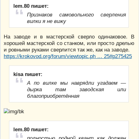
lem.80 пишет:
Признаков самовольного сверления
вилки я не вижу
На заводе и в мастерской сверло одинаковое. В
хорошей мастерской со станком, или просто дрелью
и ровными руками сверлится так же, как на заводе.
https://krokovod.org/forum/viewtopic.ph … 25#p275425
kisa пишет:
А по вилке мы наврядли угадаем —
дырка там заводская или
благоприобретённая
lem.80 пишет:
полностью родной квант как должен