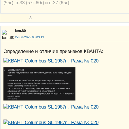
(55г), в-33 (57г-60г) и в-37 (65г);
3
lem.80
22-06-2025 00:03:19
Определение и отличие признаков КВАНТА: