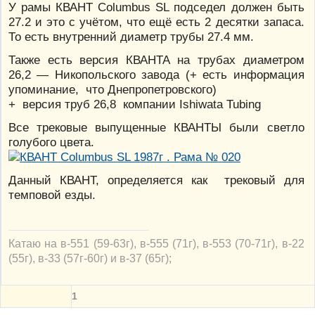
У рамы КВАНТ Columbus SL подседел должен быть
27.2 и это с учётом, что ещё есть 2 десятки запаса.
То есть внутренний диаметр трубы 27.4 мм.
Также есть версия КВАНТА на трубах диаметром
26,2 — Никопольского завода (+ есть информация
упоминание, что Днепропетровского)
+ версия труб 26,8 компании Ishiwata Tubing
Все трековые выпущенные КВАНТЫ были светло
голубого цвета.
Данный КВАНТ, определяется как трековый для
темповой езды.
Катаю на в-551 (59-63г), в-555 (71г), в-553 (70-71г), в-22
(55г), в-33 (57г-60г) и в-37 (65г);
1