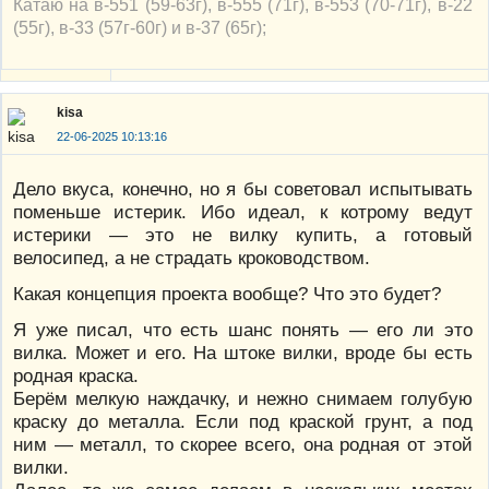
Катаю на в-551 (59-63г), в-555 (71г), в-553 (70-71г), в-22
(55г), в-33 (57г-60г) и в-37 (65г);
kisa
22-06-2025 10:13:16
Дело вкуса, конечно, но я бы советовал испытывать
поменьше истерик. Ибо идеал, к котрому ведут
истерики — это не вилку купить, а готовый
велосипед, а не страдать кроководством.
Какая концепция проекта вообще? Что это будет?
Я уже писал, что есть шанс понять — его ли это
вилка. Может и его. На штоке вилки, вроде бы есть
родная краска.
Берём мелкую наждачку, и нежно снимаем голубую
краску до металла. Если под краской грунт, а под
ним — металл, то скорее всего, она родная от этой
вилки.