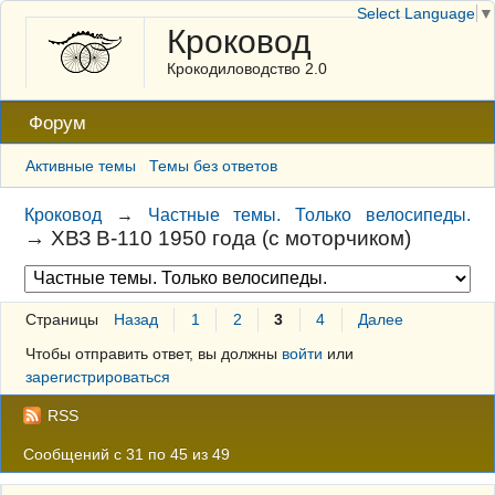
Select Language
▼
Кроковод
Крокодиловодство 2.0
Форум
Активные темы
Темы без ответов
Кроковод
→
Частные темы. Только велосипеды.
→
ХВЗ В-110 1950 года (с моторчиком)
Страницы
Назад
1
2
3
4
Далее
Чтобы отправить ответ, вы должны
войти
или
зарегистрироваться
RSS
Сообщений с 31 по 45 из 49