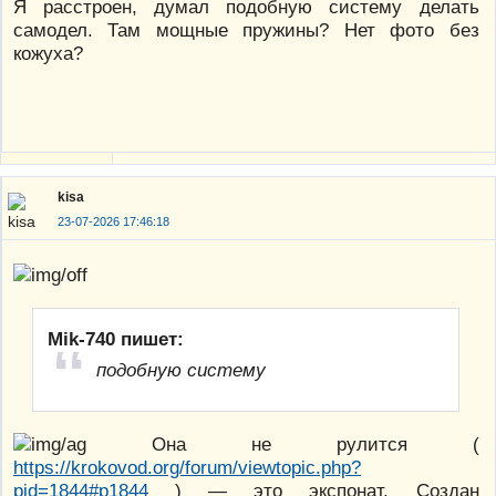
Я расстроен, думал подобную систему делать
самодел. Там мощные пружины? Нет фото без
кожуха?
kisa
23-07-2026 17:46:18
Mik-740 пишет:
подобную систему
Она не рулится (
https://krokovod.org/forum/viewtopic.php?
pid=1844#p1844
) — это экспонат. Создан