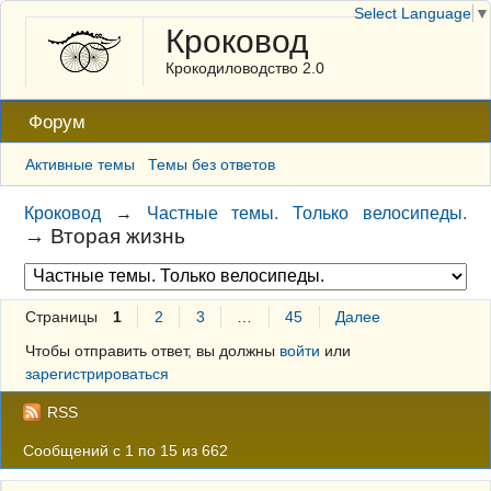
Select Language
▼
Кроковод
Крокодиловодство 2.0
Форум
Активные темы
Темы без ответов
Кроковод
→
Частные темы. Только велосипеды.
→
Вторая жизнь
Страницы
1
2
3
…
45
Далее
Чтобы отправить ответ, вы должны
войти
или
зарегистрироваться
RSS
Сообщений с 1 по 15 из 662