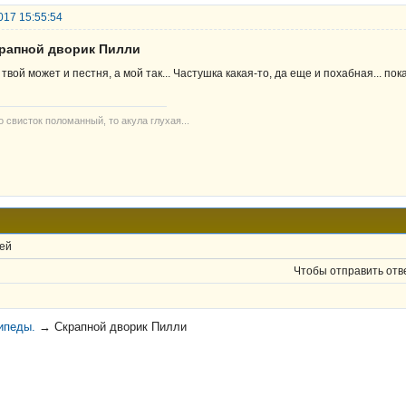
017 15:55:54
крапной дворик Пилли
 твой может и пестня, а мой так... Частушка какая-то, да еще и похабная... пока
то свисток поломанный, то акула глухая...
ей
Чтобы отправить отв
ипеды.
→
Скрапной дворик Пилли