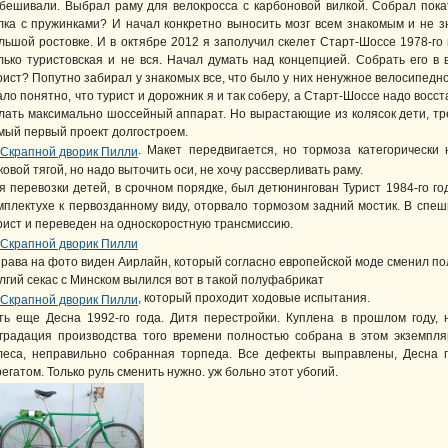
бешивали. Выбрал раму для велокросса с карбоновой вилкой. Собрал пока
лка с пружинками? И начал конкретно выносить мозг всем знакомым и не 
льшой ростовке. И в октябре 2012 я заполучил скелет Старт-Шоссе 1978-го 
лько туристовская и не вся. Начал думать над концепцией. Собрать его в 
рист? Попутно забирал у знакомых все, что было у них ненужное велосипедн
ало понятно, что турист и дорожник я и так соберу, а Старт-Шоссе надо восст
лать максимально шоссейный аппарат. Но вырастающие из колясок дети, тр
мый первый проект долгостроем.
. Макет передвигается, но тормоза категорически
ковой тягой, но надо выточить оси, не хочу рассверливать раму.
я перевозки детей, в срочном порядке, был детюнингован Турист 1984-го го
мплектухе к первозданному виду, оторвало тормозом задний мостик. В спе
рист и переведен на односкоростную трансмиссию.
права на фото виден Аирлайн, который согласно европейской моде сменил пол
лгий секас с Минском вылился вот в такой полуфабрикат
, который проходит ходовые испытания.
ть еще Десна 1992-го года. Дитя перестройки. Куплена в прошлом году, 
градация производства того времени полностью собрана в этом экземпляр
леса, неправильно собранная торпеда. Все дефекты выправлены, Десна 
регатом. Только руль сменить нужно. уж больно этот убогий.