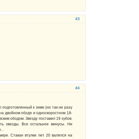
#3
#4
 подготовленный к зиме (но так ни разу
 на двойном ободе и односкоростном 18-
вским ободом. Звезду поставил 19 зубов.
ять звезды. Все остальное минусы. Ни
..
ире. Стакан втулки лет 20 валялся на