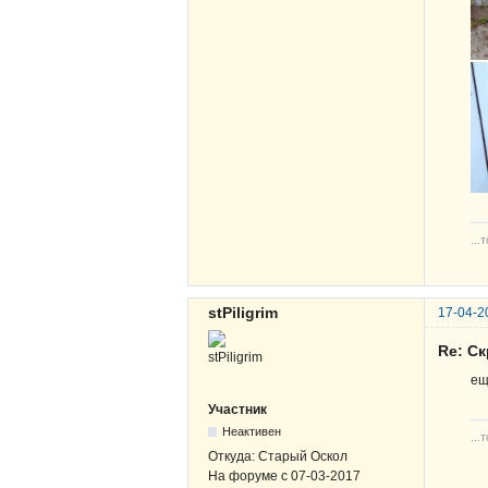
...
stPiligrim
17-04-2
Re: С
ещ
Участник
Неактивен
...
Откуда:
Старый Оскол
На форуме с
07-03-2017