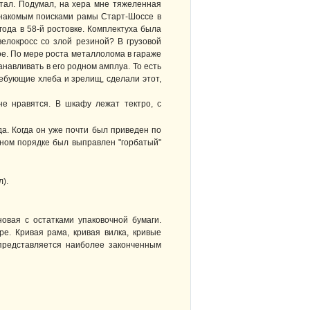
тал. Подумал, на хера мне тяжеленная
знакомым поисками рамы Старт-Шоссе в
года в 58-й ростовке. Комплектуха была
велокросс со злой резиной? В грузовой
ое. По мере роста металлолома в гараже
анавливать в его родном амплуа. То есть
ебующие хлеба и зрелищ, сделали этот,
 не нравятся. В шкафу лежат тектро, с
да. Когда он уже почти был приведен по
шном порядке был выправлен "горбатый"
).
новая с остатками упаковочной бумаги.
е. Кривая рама, кривая вилка, кривые
представляется наиболее законченным