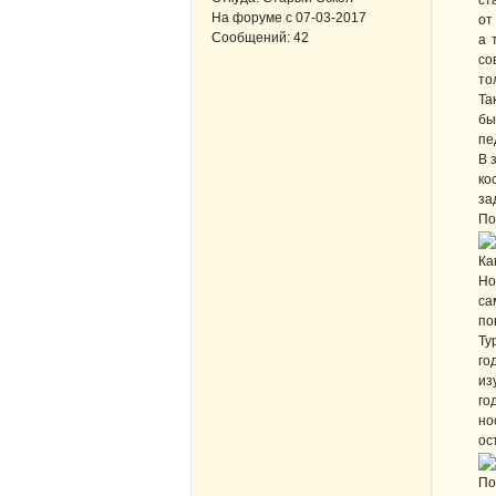
ст
На форуме с
07-03-2017
от
Сообщений:
42
а 
со
то
Та
бы
пе
В 
ко
за
По
Ка
Но
са
по
Ту
го
из
го
но
ос
По