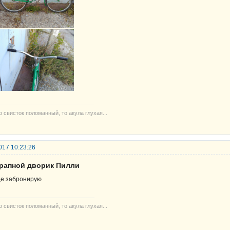
то свисток поломанный, то акула глухая...
017 10:23:26
крапной дворик Пилли
е забронирую
то свисток поломанный, то акула глухая...