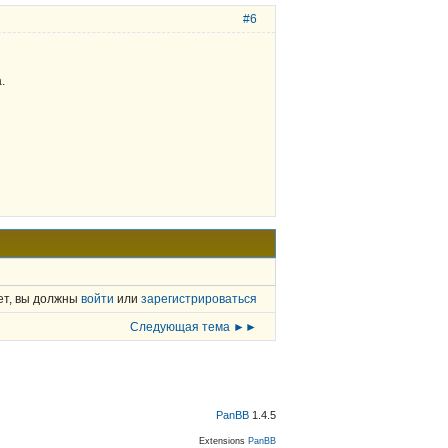
#6
.
ет, вы должны
войти
или
зарегистрироваться
Следующая тема ►►
PanBB
1.4.5
Extensions
PanBB