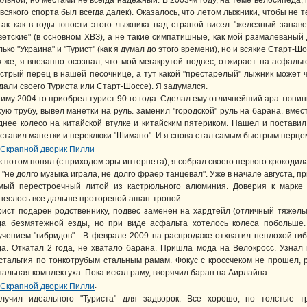
альной, но местами не всегда надежный. В 2003-м году, на теме велосипеда
 всякого спорта был всегда далек). Оказалось, что летом лыжники, чтобы не 
так как в годы юности этого лыжника над страной висел "железный занав
ветские" (в основном ХВЗ), а не такие симпатишные, как мой размалеваный 
лько "Украина" и "Турист" (как я думал до этого времени), но и всякие Старт-
к же, я внезапно осознал, что мой мегакрутой подвес, отжирает на асфаль
стрый перец в нашей песочнице, а тут какой "престарелый" лыжник может 
дали своего Туриста или Старт-Шоссе). Я задумался.
зиму 2004-го приобрел турист 90-го года. Сделал ему отличнейший ара-тюнин
сую трубу, вывел манетки на руль. заменил "городской" руль на барана. вмес
днее колесо на китайской втулке и китайским пятериком. Нашел и поставил
ставил манетки и переклюки "Шимано". И я снова стал самым быстрым перцем
к потом понял (с приходом эры интернета), я собрал своего первого крокодил
 "не долго музыка играла, не долго фраер танцевал". Уже в начале августа, пр
мый перестроечный литой из кастрюльного алюминия. Доверия к марке б
неслось все дальше протореной ашан-тропой.
рист подарен родственнику, подвес заменен на хардтейл (отличный тяжелый
да безмятежной езды, но при виде асфальта хотелось колеса побольше.
учением "гибридов". В феврале 2009 на распродаже отхватил неплохой ги
да. Откатал 2 года, не хватало барана. Пришла мода на Велокросс. Узнал 
стальгия по тонкотрубым стальным рамам. Фокус с кроссчеком не прошел, 
тальная комплектуха. Пока искал раму, вкорячил баран на Аирлайна.
.
лучил идеального "Туриста" для задворок. Все хорошо, но толстые т