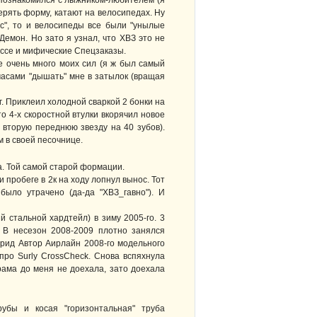
, познакомился с лыжником-любителем (я
терять форму, катают на велосипедах. Ну
ес", то и велосипеды все были "унылые
Демон. Но зато я узнал, что ХВЗ это не
Шоссе и мифические Спецзаказы.
те очень много моих сил (я ж был самый
часами "дышать" мне в затылок (вращая
г. Приклеил холодной сваркой 2 бонки на
то 4-х скоростной втулки вкорячил новое
 вторую переднюю звезду на 40 зубов).
 в своей песочнице.
а. Той самой старой формации.
и пробеге в 2к на ходу лопнул вынос. Тот
ыло утрачено (да-да "ХВЗ_гавно"). И
 стальной хардтейл) в зиму 2005-го. 3
 В несезон 2008-2009 плотно занялся
брид Автор Аирлайн 2008-го модельного
про Surly CrossCheck. Снова вспяхнула
рама до меня не доехала, зато доехала
рубы и косая "горизонтальная" труба