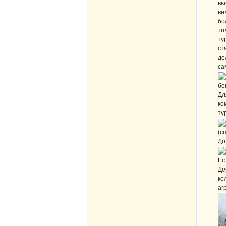
вы
ви
бо
то
ту
ст
де
са
бо
Дл
ко
ту
(с
До
Ес
Де
ко
аг