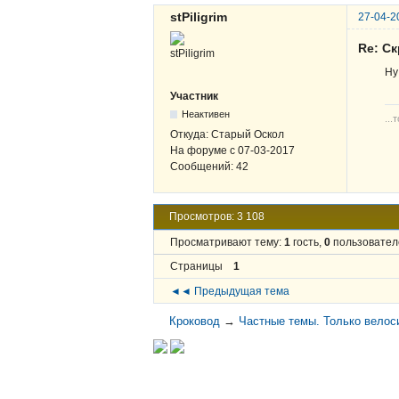
stPiligrim
27-04-2
Re: С
Ну
Участник
Неактивен
...
Откуда:
Старый Оскол
На форуме с
07-03-2017
Сообщений:
42
Просмотров: 3 108
Просматривают тему:
1
гость,
0
пользовател
Страницы
1
◄◄ Предыдущая тема
Кроковод
→
Частные темы. Только велос