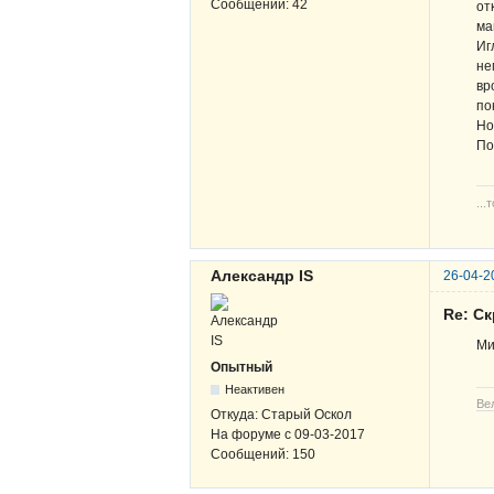
Сообщений:
42
от
ма
Иг
не
вр
по
Но
По
...
Александр IS
26-04-2
Re: С
Ми
Опытный
Неактивен
Вел
Откуда:
Старый Оскол
На форуме с
09-03-2017
Сообщений:
150