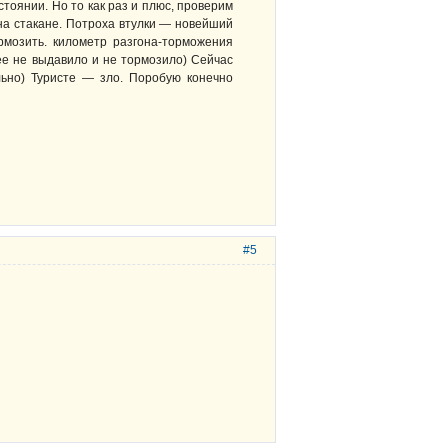
стоянии. Но то как раз и плюс, проверим
 на стакане. Потроха втулки — новейший
ормозить. километр разгона-торможения
 ее не выдавило и не тормозило) Сейчас
льно) Туристе — зло. Поробую конечно
#5