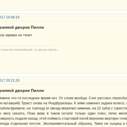
017 10:48:16
крапной дворик Пилли
пас карман не тянет
то свисток поломанный, то акула глухая...
017 20:21:20
крапной дворик Пилли
емени что-то последнее время нет. От слова вообще. Снег растаял, переобул
не катавший) Турист снова на РоадКруизеры. К зиме заменил заднее колесо,
 зубом фривиле, на торпеду (и звезду вкорячил зимнюю, на 22 зуба) с туристо
о могу сказать. Пока вижу в таком сетапе только один плюс, легко мен
овернуть педали назад, чтоб поймать стартовой ногой верхнюю мертвую точку.
рпеда отдельная пестня. Эксперементальный образец. Таких не сыщещ в м