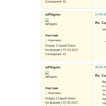
Сообщений:
42
stPiligrim
17-04-2
Re: С
за
Участник
Неактивен
...
Откуда:
Старый Оскол
На форуме с
07-03-2017
Сообщений:
42
stPiligrim
26-04-2
Re: С
Вр
и 
Участник
ти
Неактивен
Чт
Откуда:
Старый Оскол
пр
На форуме с
07-03-2017
то