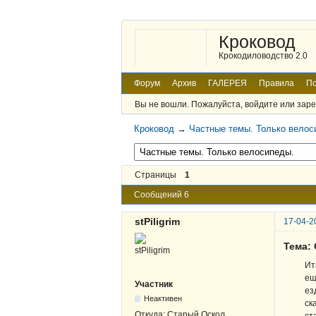
Кроковод
Крокодиловодство 2.0
Форум
Архив
ГАЛЕРЕЯ
Правила
По
Вы не вошли.
Пожалуйста, войдите или заре
Кроковод
→
Частные темы. Только велос
Страницы
1
Сообщений 6
stPiligrim
17-04-2
Тема:
Ит
ещ
Участник
ез
Неактивен
ск
Откуда:
Старый Оскол