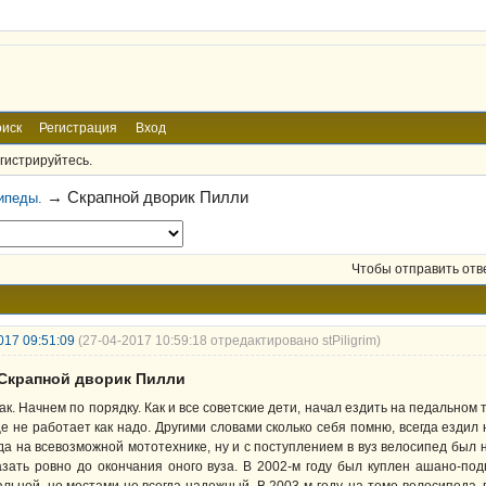
иск
Регистрация
Вход
гистрируйтесь.
→
Скрапной дворик Пилли
ипеды.
Чтобы отправить отв
017 09:51:09
(27-04-2017 10:59:18 отредактировано stPiligrim)
 Скрапной дворик Пилли
ак. Начнем по порядку. Как и все советские дети, начал ездить на педальном 
е не работает как надо. Другими словами сколько себя помню, всегда ездил
да на всевозможной мототехнике, ну и с поступлением в вуз велосипед был
азать ровно до окончания оного вуза. В 2002-м году был куплен ашано-под