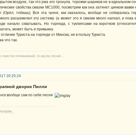
крытом воздухе, так что ржа его тронула. торожки шариков не в идеальном со
гические свойства смазки МС1000, посмотрим как она затянет цинком вавки
л (Орёл, тобишь). Вся эта чухня, как оказалось, вообще не собиралась т
много расшевелил эту систему. (а может это я смазки много напхал, и пока
оде начало схватывать. Но торпеда, с туклипсами на коротком (относите
катать, может быть и привыкну.
 отличие Туриста на торпеде от Минска, не в пользу Туриста.
ка что так.
то свисток поломанный, то акула глухая...
017 20:25:24
крапной дворик Пилли
нск вообще сам по себе песня
огараж...