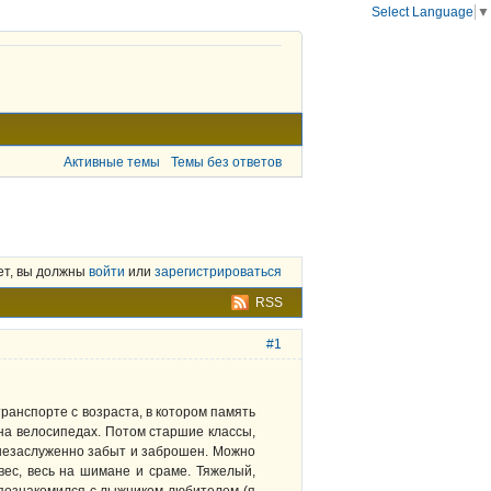
Select Language
▼
Активные темы
Темы без ответов
ет, вы должны
войти
или
зарегистрироваться
RSS
#1
транспорте с возраста, в котором память
 на велосипедах. Потом старшие классы,
 незаслуженно забыт и заброшен. Можно
вес, весь на шимане и сраме. Тяжелый,