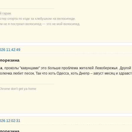
й гараж
стер спорта по езде за хлебушком на велосипеде.
ли не я построил велосипед — это не мой велосипед.
026 11:42:49
елорезина
sa
, проколы "кавунцами" это больше проблема жителей Левобережья. Другой г
колючка любит песок. Так что хоть Одесса, хоть Днепр – август месяц и здравс
Chrome don't get ya home
026 12:02:31
елорезина