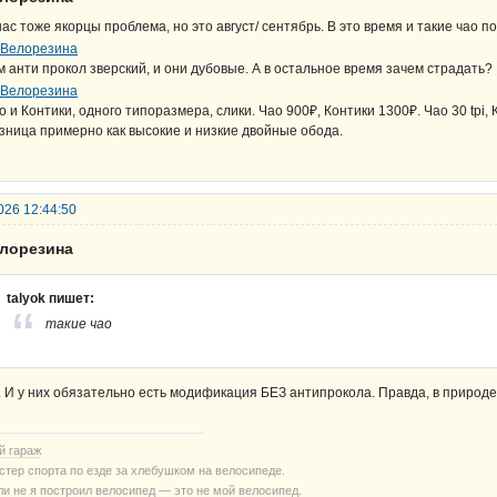
нас тоже якорцы проблема, но это август/ сентябрь. В это время и такие чао п
м анти прокол зверский, и они дубовые. А в остальное время зачем страдать?
о и Контики, одного типоразмера, слики. Чао 900₽, Контики 1300₽. Чао 30 tpi, К
зница примерно как высокие и низкие двойные обода.
026 12:44:50
елорезина
talyok пишет:
такие чао
. И у них обязательно есть модификация БЕЗ антипрокола. Правда, в природе е
й гараж
стер спорта по езде за хлебушком на велосипеде.
ли не я построил велосипед — это не мой велосипед.