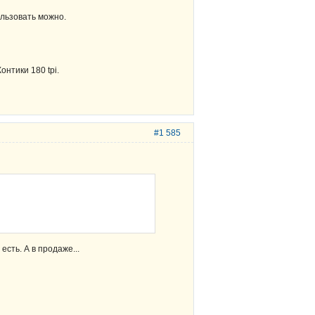
ользовать можно.
онтики 180 tpi.
#1 585
сть. А в продаже...