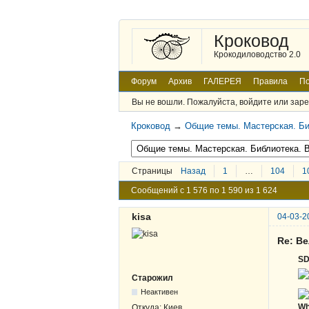
Кроковод
Крокодиловодство 2.0
Форум
Архив
ГАЛЕРЕЯ
Правила
По
Вы не вошли.
Пожалуйста, войдите или заре
Кроковод
→
Общие темы. Мастерская. Би
Страницы
Назад
1
…
104
1
Сообщений с 1 576 по 1 590 из 1 624
kisa
04-03-2
Re: В
S
Старожил
Неактивен
Wh
Откуда:
Киев