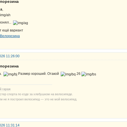
елорезина
sa
,
понял...
т ещё вариант
026 11:26:00
елорезина
а.
Размер хороший. Отакой
26
й гараж
стер спорта по езде за хлебушком на велосипеде.
ли не я построил велосипед — это не мой велосипед.
026 11:31:14