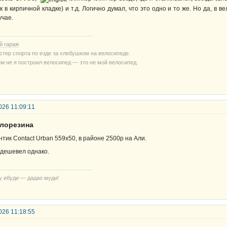
ак в кирпичной кладке) и т.д. Логично думал, что это одно и то же. Но да, в
учае.
й гараж
стер спорта по езде за хлебушком на велосипеде.
ли не я построил велосипед — это не мой велосипед.
026 11:09:11
елорезина
нтик Contact Urban 559x50, в районе 2500р на Али.
дешевел однако.
у ибуди — дадао муди!
026 11:18:55