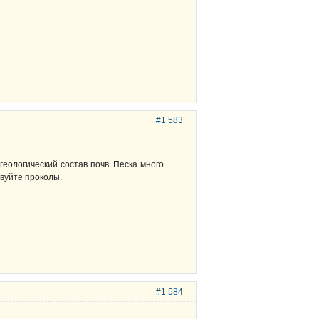
#1 583
еологический состав почв. Песка много.
твуйте проколы.
#1 584