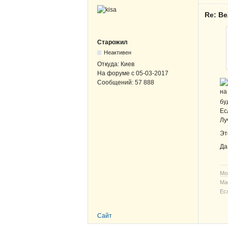
Re: В
Старожил
Неактивен
Откуда:
Киев
На форуме с
05-03-2017
Сообщений:
57 888
на
бу
Ес
Лу
Эт
Да
Мо
Ма
Ес
Сайт