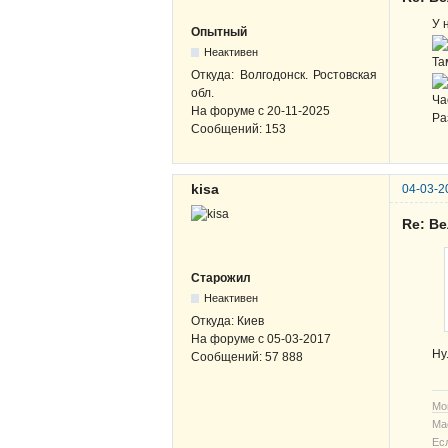
У 
Опытный
Неактивен
Та
Откуда:
Волгодонск. Ростовская
обл.
Ча
На форуме с
20-11-2025
Ра
Сообщений:
153
kisa
04-03-2
Re: В
Старожил
Неактивен
Откуда:
Киев
На форуме с
05-03-2017
Ну
Сообщений:
57 888
Мо
Ма
Ес