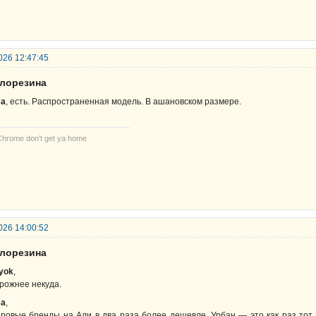
026 12:47:45
елорезина
sa
, есть. Распространенная модель. В ашановском размере.
Chrome don't get ya home
026 14:00:52
елорезина
lyok
,
рожнее некуда.
sa
,
ровые бренды на Али в два раза более дешевле. Урбан — это как раз тот