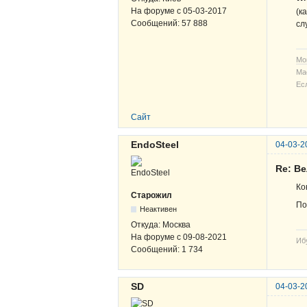
На форуме с
05-03-2017
(к
Сообщений:
57 888
сл
Мо
Ма
Ес
Сайт
EndoSteel
04-03-2
Re: В
Ко
Старожил
По
Неактивен
Откуда:
Москва
На форуме с
09-08-2021
Иб
Сообщений:
1 734
SD
04-03-2