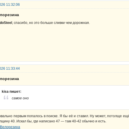
026 11:32:06
елорезина
doSteel
, спасибо, но это больше сливки чем дорожная.
026 11:33:44
елорезина
kisa пишет:
самое оно
квально первым попалось в поиске. Я бы её и ставил. Ну может, потолще ещё
лщину 40. Искал бы, где написано 47 — там 40-42 обычно и есть.