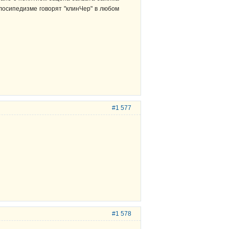
 велосипедизме говорят "клинЧер" в любом
#1 577
#1 578