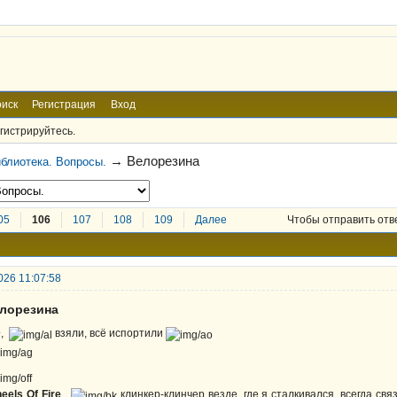
иск
Регистрация
Вход
гистрируйтесь.
→
Велорезина
блиотека. Вопросы.
05
106
107
108
109
Далее
Чтобы отправить отв
026 11:07:58
елорезина
D
,
взяли, всё испортили
eels Of Fire
,
клинкер-клинчер везде, где я сталкивался, всегда св