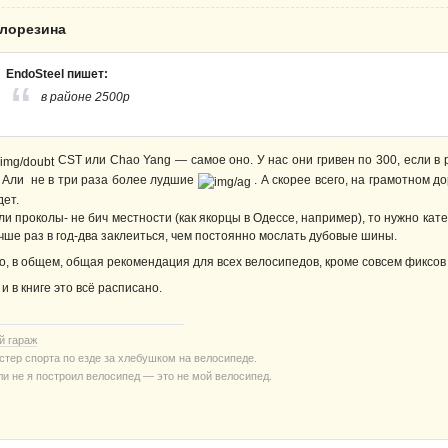
елорезина
EndoSteel пишет:
в районе 2500р
CST или Chao Yang — самое оно. У нас они гривен по 300, если в
 Али не в три раза более лудшие
. А скорее всего, на грамотном 
дет.
ли проколы- не бич местности (как якорцы в Одессе, например), то нужно кат
чше раз в год-два заклеиться, чем постоянно мослать дубовые шины.
о, в общем, общая рекомендация для всех велосипедов, кроме совсем фиксов
 и в книге это всё расписано.
й гараж
стер спорта по езде за хлебушком на велосипеде.
ли не я построил велосипед — это не мой велосипед.