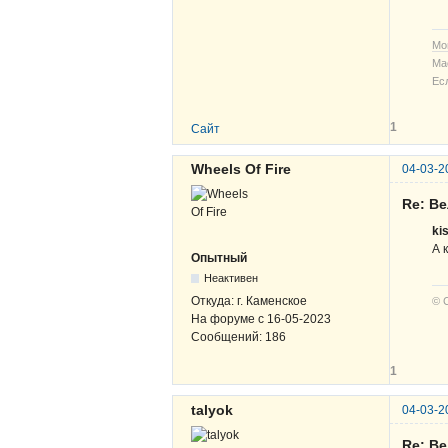
Мо
Ма
Ес
1
Сайт
Wheels Of Fire
04-03-2
Re: В
ki
А 
Опытный
Неактивен
Откуда:
г. Каменское
© 
На форуме с
16-05-2023
Сообщений:
186
1
talyok
04-03-2
Re: В