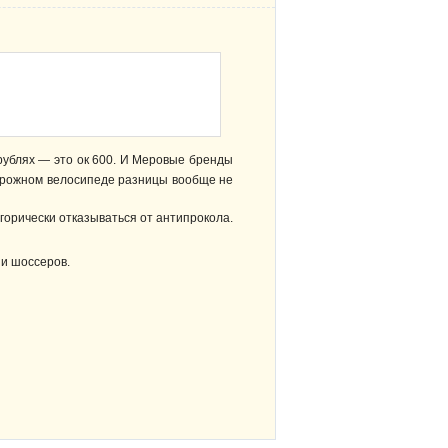
 рублях — это ок 600. И Меровые бренды
дорожном велосипеде разницы вообще не
егорически отказываться от антипрокола.
 и шоссеров.