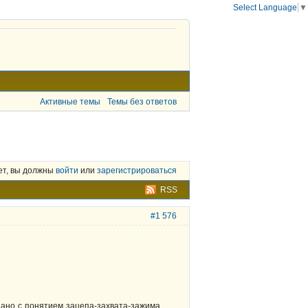
Select Language
▼
Активные темы
Темы без ответов
ет, вы должны
войти
или
зарегистрироваться
RSS
#1 576
язано с понятием зацепа-захвата-зажима