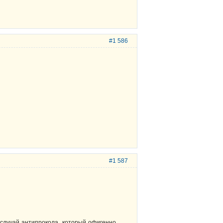
#1 586
#1 587
 случай антипрокола, который офигенно