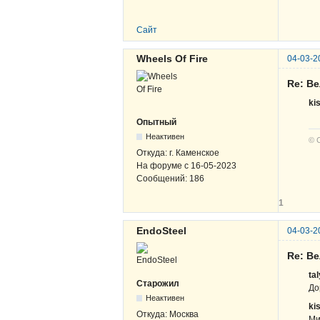
Сайт
Wheels Of Fire
04-03-2
Re: В
ki
Опытный
Неактивен
© 
Откуда:
г. Каменское
На форуме с
16-05-2023
Сообщений:
186
1
EndoSteel
04-03-2
Re: В
ta
Старожил
До
Неактивен
ki
Откуда:
Москва
Ми