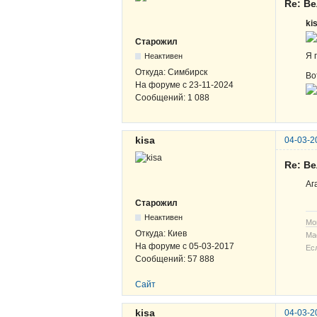
Re: В
ki
Старожил
Я 
Неактивен
Откуда:
Симбирск
Во
На форуме с
23-11-2024
Сообщений:
1 088
kisa
04-03-2
Re: В
Аг
Старожил
Неактивен
Мо
Откуда:
Киев
Ма
На форуме с
05-03-2017
Ес
Сообщений:
57 888
Сайт
kisa
04-03-2